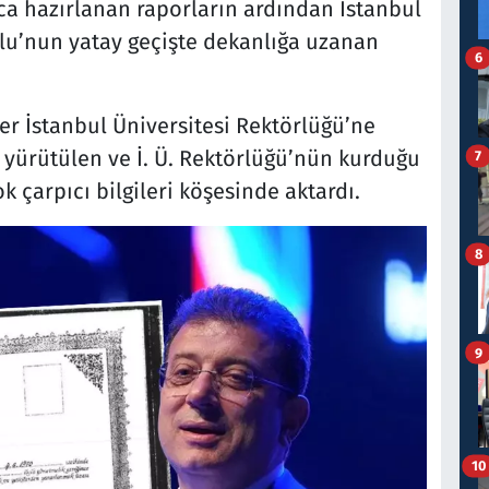
a hazırlanan raporların ardından İstanbul
lu’nun yatay geçişte dekanlığa uzanan
6
er İstanbul Üniversitesi Rektörlüğü’ne
ürütülen ve İ. Ü. Rektörlüğü’nün kurduğu
7
ok çarpıcı bilgileri köşesinde aktardı.
8
9
10