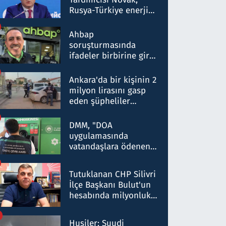
Rusya-Türkiye enerji
ortaklığının stratejik
nitelikte olduğunu
Ahbap
belirtti
soruşturmasında
ifadeler birbirine girdi:
Dokuz şüphelinin
ifadelerinden ortaya
Ankara'da bir kişinin 2
çıkan tablo şok etti
milyon lirasını gasp
eden şüpheliler
Kırıkkale'de yakalandı
DMM, "DOA
uygulamasında
vatandaşlara ödenen
iade tutarlarının
düşürüldüğü" iddiasını
Tutuklanan CHP Silivri
yalanladı
İlçe Başkanı Bulut'un
hesabında milyonluk
para trafiğine: Patron
talimat verdi, ben
Husiler: Suudi