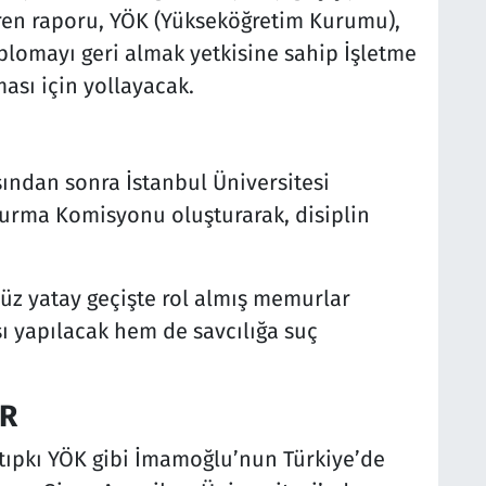
içeren raporu, YÖK (Yükseköğretim Kurumu),
plomayı geri almak yetkisine sahip İşletme
ası için yollayacak.
ından sonra İstanbul Üniversitesi
şturma Komisyonu oluşturarak, disiplin
süz yatay geçişte rol almış memurlar
ı yapılacak hem de savcılığa suç
ER
tıpkı YÖK gibi İmamoğlu’nun Türkiye’de