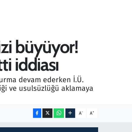
zi büyüyor!
i iddiası
turma devam ederken İ.Ü.
iği ve usulsüzlüğü aklamaya
-
+
A
A