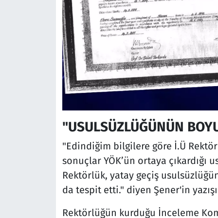
"USULSÜZLÜĞÜNÜN BOYU
"Edindiğim bilgilere göre İ.Ü Rekt
sonuçlar YÖK’ün ortaya çıkardığı usu
Rektörlük, yatay geçiş usulsüzlüğ
da tespit etti." diyen Şener'in yazışı
Rektörlüğün kurduğu İnceleme Kom