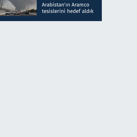
gönderdim
Arabistan'ın Aramco
tesislerini hedef aldık