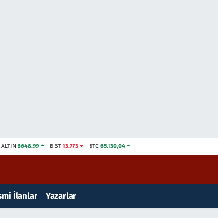
ALTIN
6648.99
BİST
13.773
BTC
65.130,04
mi İlanlar
Yazarlar