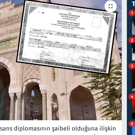
1
2
3
4
5
ans diplomasının şaibeli olduğuna ilişkin