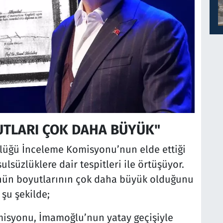
TLARI ÇOK DAHA BÜYÜK"
örlüğü İnceleme Komisyonu’nun elde ettiği
lsüzlüklere dair tespitleri ile örtüşüyor.
ünün boyutlarının çok daha büyük olduğunu
 şu şekilde;
isyonu, İmamoğlu’nun yatay geçişiyle