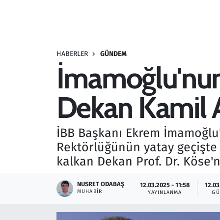
Resmi İlanlar
Rüya Tabirleri
HABERLER
GÜNDEM
İmamoğlu'nun 
Sağlık
Dekan Kamil Ah
Savunma Sanayi
Seçim 2023
İBB Başkanı Ekrem İmamoğlu'
Rektörlüğünün yatay geçişte 
Spor
kalkan Dekan Prof. Dr. Köse'nin
Teknoloji ve Bilim
NUSRET ODABAŞ
12.03.2025 - 11:58
12.03
MUHABIR
YAYINLANMA
GÜ
Televizyon