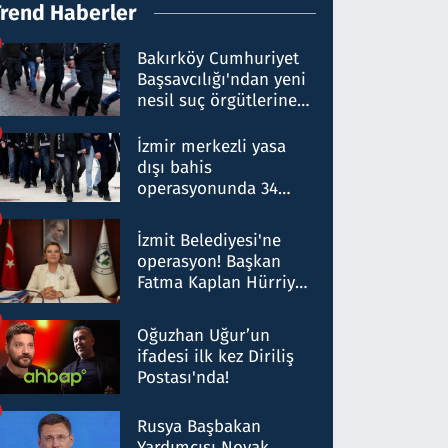
Trend Haberler
Bakırköy Cumhuriyet
Başsavcılığı'ndan yeni
nesil suç örgütlerine
operasyon: 50 şüpheli
hakkında gözaltı kararı
İzmir merkezli yasa
dışı bahis
operasyonunda 34
gözaltı: Yaklaşık 2
Milyar liralık para
İzmit Belediyesi'ne
trafiği tespit edildi
operasyon! Başkan
Fatma Kaplan Hürriyet
ve eşi gözaltına alındı
Oğuzhan Uğur’un
ifadesi ilk kez Diriliş
Postası'nda!
Rusya Başbakan
Yardımcısı Novak,