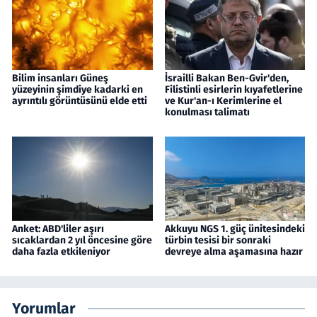
Bilim insanları Güneş
İsrailli Bakan Ben-Gvir'den,
yüzeyinin şimdiye kadarki en
Filistinli esirlerin kıyafetlerine
ayrıntılı görüntüsünü elde etti
ve Kur'an-ı Kerimlerine el
konulması talimatı
Anket: ABD'liler aşırı
Akkuyu NGS 1. güç ünitesindeki
sıcaklardan 2 yıl öncesine göre
türbin tesisi bir sonraki
daha fazla etkileniyor
devreye alma aşamasına hazır
Yorumlar