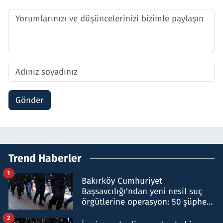
Gönder
Trend Haberler
1
Bakırköy Cumhuriyet
Başsavcılığı'ndan yeni nesil suç
örgütlerine operasyon: 50 şüpheli
hakkında gözaltı kararı
2