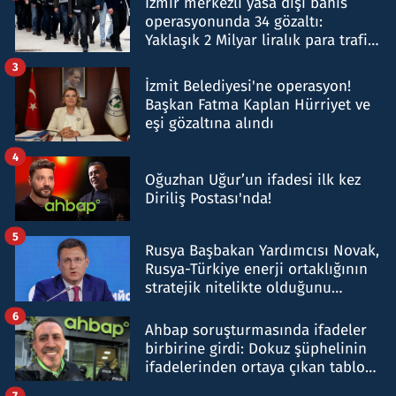
İzmir merkezli yasa dışı bahis
operasyonunda 34 gözaltı:
Yaklaşık 2 Milyar liralık para trafiği
tespit edildi
3
İzmit Belediyesi'ne operasyon!
Başkan Fatma Kaplan Hürriyet ve
eşi gözaltına alındı
4
Oğuzhan Uğur’un ifadesi ilk kez
Diriliş Postası'nda!
5
Rusya Başbakan Yardımcısı Novak,
Rusya-Türkiye enerji ortaklığının
stratejik nitelikte olduğunu
belirtti
6
Ahbap soruşturmasında ifadeler
birbirine girdi: Dokuz şüphelinin
ifadelerinden ortaya çıkan tablo
şok etti
7