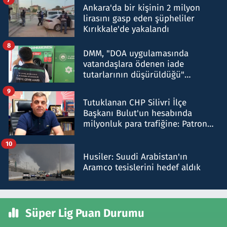
Ankara'da bir kişinin 2 milyon
lirasını gasp eden şüpheliler
Kırıkkale'de yakalandı
8
DMM, "DOA uygulamasında
vatandaşlara ödenen iade
tutarlarının düşürüldüğü"
iddiasını yalanladı
9
Tutuklanan CHP Silivri İlçe
Başkanı Bulut'un hesabında
milyonluk para trafiğine: Patron
talimat verdi, ben gönderdim
10
Husiler: Suudi Arabistan'ın
Aramco tesislerini hedef aldık
Süper Lig Puan Durumu