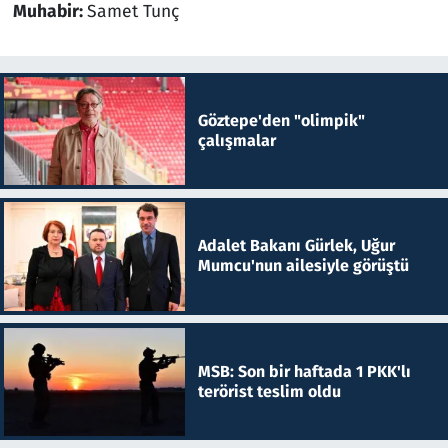
Muhabir:
Samet Tunç
Göztepe'den "olimpik"
çalışmalar
Adalet Bakanı Gürlek, Uğur
Mumcu'nun ailesiyle görüştü
MSB: Son bir haftada 1 PKK'lı
terörist teslim oldu