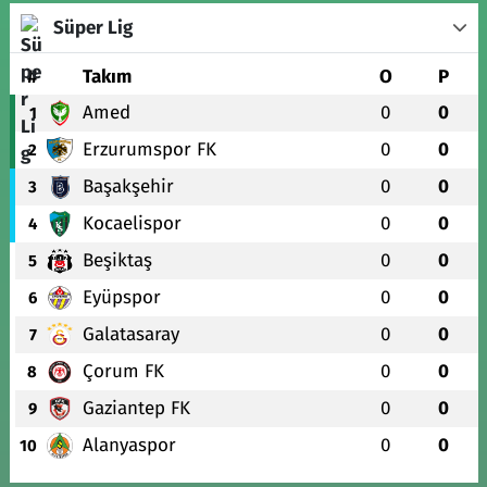
Süper Lig
#
Takım
O
P
Amed
0
0
1
Erzurumspor FK
0
0
2
Başakşehir
0
0
3
Kocaelispor
0
0
4
Beşiktaş
0
0
5
Eyüpspor
0
0
6
Galatasaray
0
0
7
Çorum FK
0
0
8
Gaziantep FK
0
0
9
Alanyaspor
0
0
10