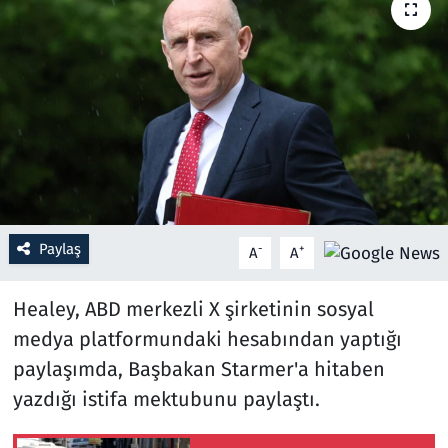
Resmi İlanlar
Rüya Tabirleri
Sağlık
Savunma Sanayi
Paylaş
Seçim 2023
-
+
A
A
Spor
Healey, ABD merkezli X şirketinin sosyal
medya platformundaki hesabından yaptığı
Teknoloji ve Bilim
paylaşımda, Başbakan Starmer'a hitaben
yazdığı istifa mektubunu paylaştı.
Televizyon