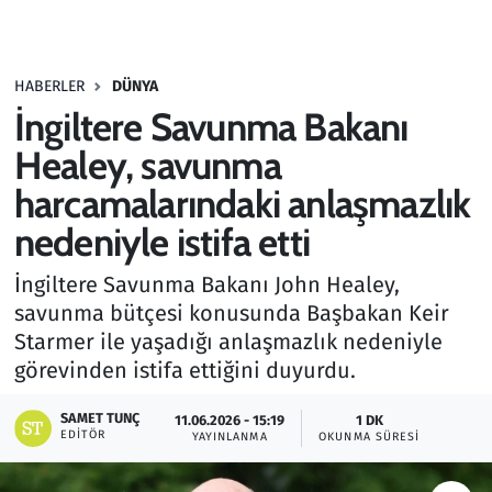
Gündem
HABERLER
DÜNYA
Haber
İngiltere Savunma Bakanı
Kültür Sanat
Healey, savunma
harcamalarındaki anlaşmazlık
Kurumsal Haberler
nedeniyle istifa etti
Lezzet Durağı
İngiltere Savunma Bakanı John Healey,
savunma bütçesi konusunda Başbakan Keir
Memur ve Kamu
Starmer ile yaşadığı anlaşmazlık nedeniyle
görevinden istifa ettiğini duyurdu.
Otomobil
SAMET TUNÇ
11.06.2026 - 15:19
1 DK
Oyun
EDITÖR
YAYINLANMA
OKUNMA SÜRESI
Ramazan