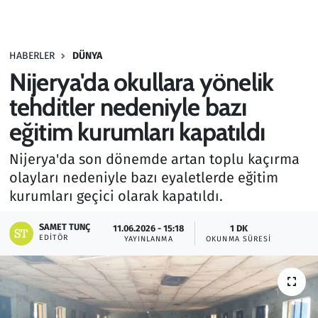
Gündem
HABERLER
DÜNYA
Haber
Nijerya'da okullara yönelik
Kültür Sanat
tehditler nedeniyle bazı
eğitim kurumları kapatıldı
Kurumsal Haberler
Nijerya'da son dönemde artan toplu kaçırma
Lezzet Durağı
olayları nedeniyle bazı eyaletlerde eğitim
kurumları geçici olarak kapatıldı.
Memur ve Kamu
SAMET TUNÇ
11.06.2026 - 15:18
1 DK
EDITÖR
YAYINLANMA
OKUNMA SÜRESI
Otomobil
Oyun
Ramazan