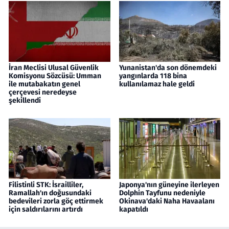
İran Meclisi Ulusal Güvenlik
Yunanistan'da son dönemdeki
Komisyonu Sözcüsü: Umman
yangınlarda 118 bina
ile mutabakatın genel
kullanılamaz hale geldi
çerçevesi neredeyse
şekillendi
Filistinli STK: İsrailliler,
Japonya'nın güneyine ilerleyen
Ramallah'ın doğusundaki
Dolphin Tayfunu nedeniyle
bedevileri zorla göç ettirmek
Okinava'daki Naha Havaalanı
için saldırılarını artırdı
kapatıldı