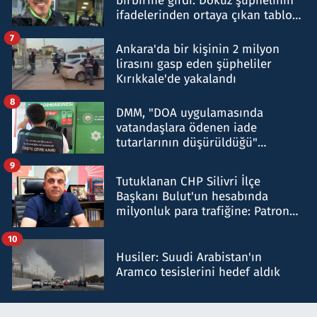
birbirine girdi: Dokuz şüphelinin
ifadelerinden ortaya çıkan tablo
şok etti
7
Ankara'da bir kişinin 2 milyon
lirasını gasp eden şüpheliler
Kırıkkale'de yakalandı
8
DMM, "DOA uygulamasında
vatandaşlara ödenen iade
tutarlarının düşürüldüğü"
iddiasını yalanladı
9
Tutuklanan CHP Silivri İlçe
Başkanı Bulut'un hesabında
milyonluk para trafiğine: Patron
talimat verdi, ben gönderdim
10
Husiler: Suudi Arabistan'ın
Aramco tesislerini hedef aldık