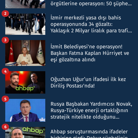
örgütlerine operasyon: 50 şüpheli
hakkında gözaltı kararı
2
İzmir merkezli yasa dışı bahis
operasyonunda 34 gözaltı:
Yaklaşık 2 Milyar liralık para trafiği
tespit edildi
3
İzmit Belediyesi'ne operasyon!
Başkan Fatma Kaplan Hürriyet ve
eşi gözaltına alındı
4
Oğuzhan Uğur’un ifadesi ilk kez
Diriliş Postası'nda!
5
Rusya Başbakan Yardımcısı Novak,
Rusya-Türkiye enerji ortaklığının
stratejik nitelikte olduğunu
belirtti
6
Ahbap soruşturmasında ifadeler