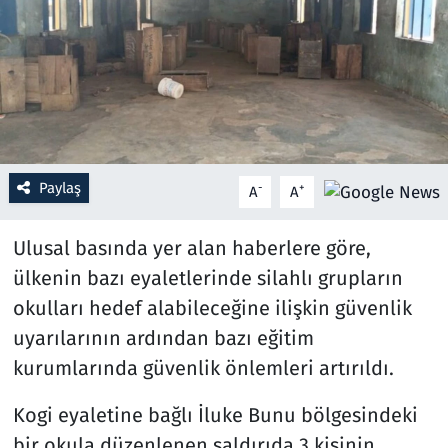
Resmi İlanlar
Rüya Tabirleri
Sağlık
Paylaş
-
+
A
A
Savunma Sanayi
Ulusal basında yer alan haberlere göre,
Seçim 2023
ülkenin bazı eyaletlerinde silahlı grupların
Spor
okulları hedef alabileceğine ilişkin güvenlik
uyarılarının ardından bazı eğitim
Teknoloji ve Bilim
kurumlarında güvenlik önlemleri artırıldı.
Televizyon
Kogi eyaletine bağlı İluke Bunu bölgesindeki
bir okula düzenlenen saldırıda 3 kişinin