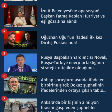
tespit edildi
3
İzmit Belediyesi'ne operasyon!
Başkan Fatma Kaplan Hürriyet ve
eşi gözaltına alındı
4
Oğuzhan Uğur’un ifadesi ilk kez
Diriliş Postası'nda!
5
Rusya Başbakan Yardımcısı Novak,
Rusya-Türkiye enerji ortaklığının
stratejik nitelikte olduğunu
belirtti
6
Ahbap soruşturmasında ifadeler
birbirine girdi: Dokuz şüphelinin
ifadelerinden ortaya çıkan tablo
şok etti
7
Ankara'da bir kişinin 2 milyon
lirasını gasp eden şüpheliler