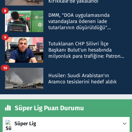
Kırıkkale'de yakalandı
8
DMM, "DOA uygulamasında
vatandaşlara ödenen iade
tutarlarının düşürüldüğü"
iddiasını yalanladı
9
Tutuklanan CHP Silivri İlçe
Başkanı Bulut'un hesabında
milyonluk para trafiğine: Patron
talimat verdi, ben gönderdim
10
Husiler: Suudi Arabistan'ın
Aramco tesislerini hedef aldık
Süper Lig Puan Durumu
Süper Lig