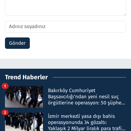
Gönder
Trend Haberler
1
Bakırköy Cumhuriyet
Başsavcılığı'ndan yeni nesil suç
örgütlerine operasyon: 50 şüpheli
hakkında gözaltı kararı
2
İzmir merkezli yasa dışı bahis
operasyonunda 34 gözaltı:
Yaklaşık 2 Milyar liralık para trafiği