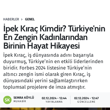
Gündem
HABERLER
GENEL
Haber
İpek Kıraç Kimdir? Türkiye'nin
Kültür Sanat
En Zengin Kadınlarından
Birinin Hayat Hikayesi
Kurumsal Haberler
İpek Kıraç, iş dünyasında adını başarıyla
Lezzet Durağı
duyurmuş, Türkiye’nin en etkili liderlerinden
biridir. Forbes 2024 listesine Türkiye’nin
Memur ve Kamu
altıncı zengin ismi olarak giren Kıraç, iş
dünyasındaki yerini sağlamlaştırırken
Otomobil
toplumsal projelere de imza atmıştır.
Oyun
SEMRA KÖYLÜ
02.12.2024 - 12:44
02.12.2024 - 12:47
MUHABIR
YAYINLANMA
GÜNCELLEME
Ramazan