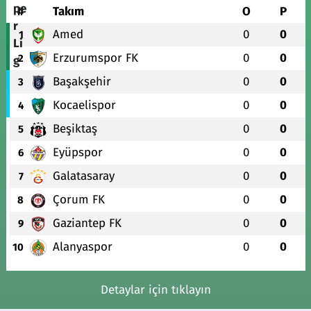
#
Takım
O
P
Amed
0
0
1
Erzurumspor FK
0
0
2
Başakşehir
0
0
3
Kocaelispor
0
0
4
Beşiktaş
0
0
5
Eyüpspor
0
0
6
Galatasaray
0
0
7
Çorum FK
0
0
8
Gaziantep FK
0
0
9
Alanyaspor
0
0
10
Detaylar için tıklayın