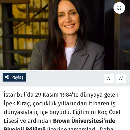
Resmi İlanlar
Rüya Tabirleri
Sağlık
Savunma Sanayi
Seçim 2023
Paylaş
-
+
A
A
Spor
İstanbul’da 29 Kasım 1984’te dünyaya gelen
Teknoloji ve Bilim
İpek Kıraç, çocukluk yıllarından itibaren iş
dünyasıyla iç içe büyüdü. Eğitimini Koç Özel
Televizyon
Lisesi ve ardından
Brown Üniversitesi’nde
Biyoloji Bölümü
üzerine tamamladı. Daha