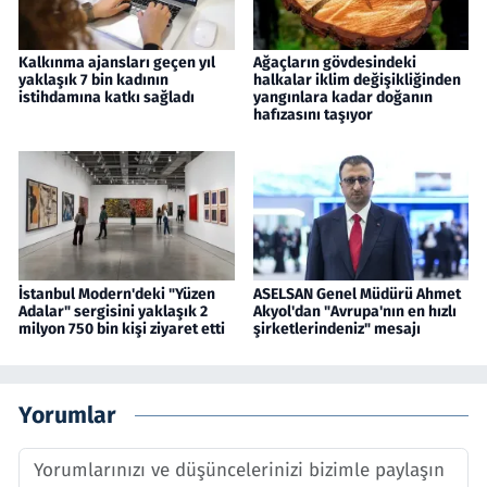
Kalkınma ajansları geçen yıl
Ağaçların gövdesindeki
yaklaşık 7 bin kadının
halkalar iklim değişikliğinden
istihdamına katkı sağladı
yangınlara kadar doğanın
hafızasını taşıyor
İstanbul Modern'deki "Yüzen
ASELSAN Genel Müdürü Ahmet
Adalar" sergisini yaklaşık 2
Akyol'dan "Avrupa'nın en hızlı
milyon 750 bin kişi ziyaret etti
şirketlerindeniz" mesajı
Yorumlar