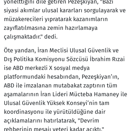
yönelttiğini dile getiren Pezeşkiyan, "Bazı
siyasi akımlar ulusal kararları sorgulayarak ve
müzakerecileri yıpratarak kazanımların
zayıflatılmasına zemin hazırlamaya
çalışmaktadır." dedi.
Öte yandan, İran Meclisi Ulusal Güvenlik ve
Dış Politika Komisyonu Sözcüsü İbrahim Rızai
ise ABD merkezli X sosyal medya
platformundaki hesabından, Pezeşkiyan’ın,
ABD ile imzalanan mutabakat zaptının tüm
aşamalarının İran Lideri Mücteba Hamaney ile
Ulusal Güvenlik Yüksek Konseyi’nin tam
koordinasyonu ile yürütüldüğüne dair
açıklamalarını hatırlatarak, "Devrim
rehberinin mesajı yeteri kadar açıktı."