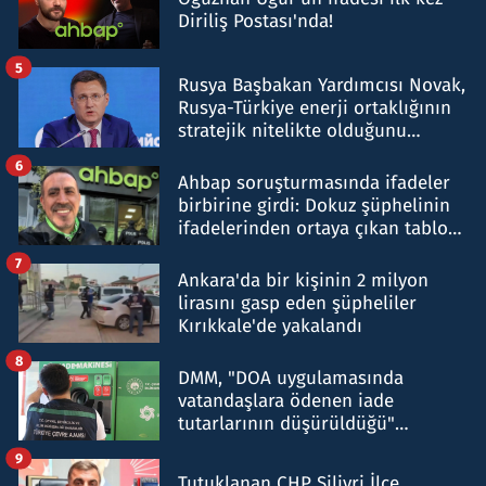
Diriliş Postası'nda!
5
Rusya Başbakan Yardımcısı Novak,
Rusya-Türkiye enerji ortaklığının
stratejik nitelikte olduğunu
belirtti
6
Ahbap soruşturmasında ifadeler
birbirine girdi: Dokuz şüphelinin
ifadelerinden ortaya çıkan tablo
şok etti
7
Ankara'da bir kişinin 2 milyon
lirasını gasp eden şüpheliler
Kırıkkale'de yakalandı
8
DMM, "DOA uygulamasında
vatandaşlara ödenen iade
tutarlarının düşürüldüğü"
iddiasını yalanladı
9
Tutuklanan CHP Silivri İlçe