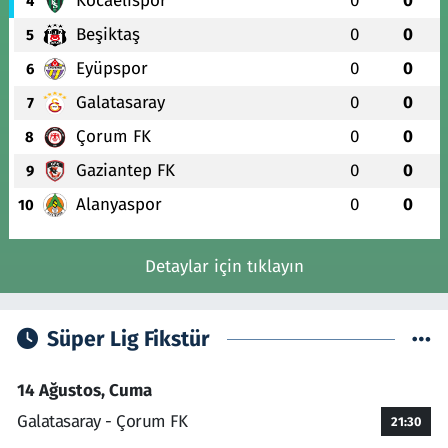
Kocaelispor
0
0
4
Beşiktaş
0
0
5
Eyüpspor
0
0
6
Galatasaray
0
0
7
Çorum FK
0
0
8
Gaziantep FK
0
0
9
Alanyaspor
0
0
10
Detaylar için tıklayın
Süper Lig Fikstür
14 Ağustos, Cuma
Galatasaray - Çorum FK
21:30