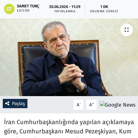
SAMET TUNÇ
30.06.2026 - 11:29
1 DK
EDITÖR
YAYINLANMA
OKUNMA SÜRESI
Resmi İlanlar
Rüya Tabirleri
Sağlık
Savunma Sanayi
Seçim 2023
Spor
Paylaş
-
+
A
A
Teknoloji ve Bilim
İran Cumhurbaşkanlığında yapılan açıklamaya
Televizyon
göre, Cumhurbaşkanı Mesud Pezeşkiyan, Kum