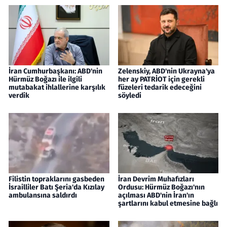
İran Cumhurbaşkanı: ABD'nin
Zelenskiy, ABD'nin Ukrayna'ya
Hürmüz Boğazı ile ilgili
her ay PATRİOT için gerekli
mutabakat ihlallerine karşılık
füzeleri tedarik edeceğini
verdik
söyledi
Filistin topraklarını gasbeden
İran Devrim Muhafızları
İsrailliler Batı Şeria'da Kızılay
Ordusu: Hürmüz Boğazı'nın
ambulansına saldırdı
açılması ABD'nin İran'ın
şartlarını kabul etmesine bağlı