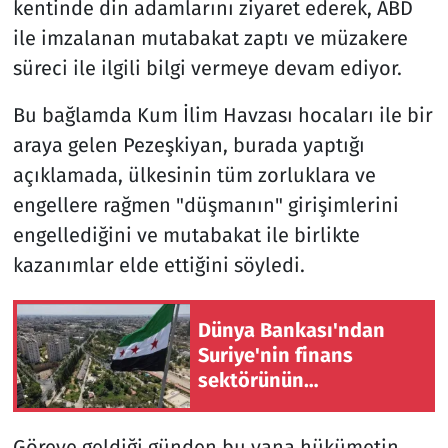
kentinde din adamlarını ziyaret ederek, ABD
ile imzalanan mutabakat zaptı ve müzakere
süreci ile ilgili bilgi vermeye devam ediyor.
Bu bağlamda Kum İlim Havzası hocaları ile bir
araya gelen Pezeşkiyan, burada yaptığı
açıklamada, ülkesinin tüm zorluklara ve
engellere rağmen "düşmanın" girişimlerini
engellediğini ve mutabakat ile birlikte
kazanımlar elde ettiğini söyledi.
Dünya Bankası'ndan
Suriye'nin finans
sektörünün
modernizasyonu için
100 milyon dolarlık hibe
Göreve geldiği günden bu yana hükümetin,