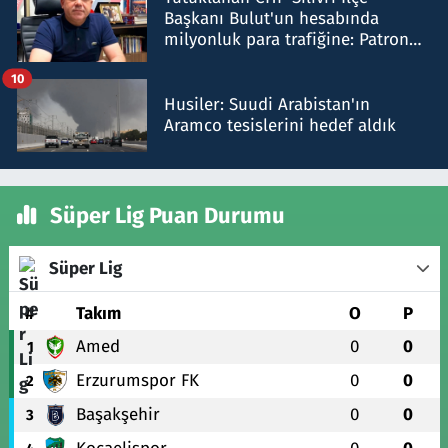
Başkanı Bulut'un hesabında
milyonluk para trafiğine: Patron
talimat verdi, ben gönderdim
10
Husiler: Suudi Arabistan'ın
Aramco tesislerini hedef aldık
Süper Lig Puan Durumu
Süper Lig
#
Takım
O
P
Amed
0
0
1
Erzurumspor FK
0
0
2
Başakşehir
0
0
3