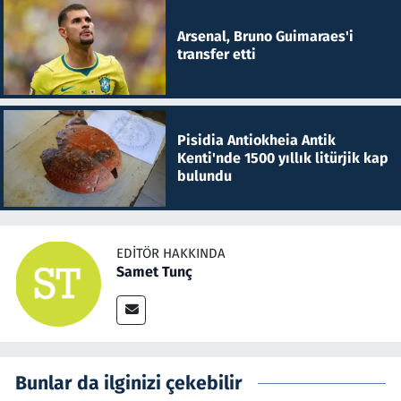
Arsenal, Bruno Guimaraes'i
transfer etti
Pisidia Antiokheia Antik
Kenti'nde 1500 yıllık litürjik kap
bulundu
EDITÖR HAKKINDA
Samet Tunç
Bunlar da ilginizi çekebilir