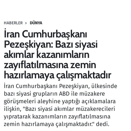
Gündem
HABERLER
DÜNYA
Haber
İran Cumhurbaşkanı
Kültür Sanat
Pezeşkiyan: Bazı siyasi
akımlar kazanımların
Kurumsal Haberler
zayıflatılmasına zemin
Lezzet Durağı
hazırlamaya çalışmaktadır
Memur ve Kamu
İran Cumhurbaşkanı Pezeşkiyan, ülkesinde
bazı siyasi grupların ABD ile müzakere
Otomobil
görüşmeleri aleyhine yaptığı açıklamalara
ilişkin, "Bazı siyasi akımlar müzakerecileri
Oyun
yıpratarak kazanımların zayıflatılmasına
zemin hazırlamaya çalışmaktadır." dedi.
Ramazan