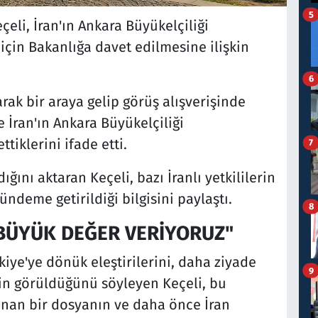
5
eli, İran'ın Ankara Büyükelçiliği
 için Bakanlığa davet edilmesine ilişkin
6
larak bir araya gelip görüş alışverişinde
 İran'ın Ankara Büyükelçiliği
tiklerini ifade etti.
7
ğını aktaran Keçeli, bazı İranlı yetkililerin
ündeme getirildiği bilgisini paylaştı.
8
E BÜYÜK DEĞER VERİYORUZ"
kiye'ye dönük eleştirilerini, daha ziyade
9
in görüldüğünü söyleyen Keçeli, bu
anan bir dosyanın ve daha önce İran