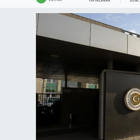
YAYINLANMA
GÜNC