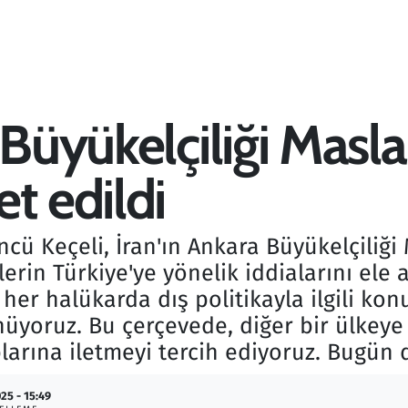
 Büyükelçiliği Masl
t edildi
ncü Keçeli, İran'ın Ankara Büyükelçiliği
ililerin Türkiye'ye yönelik iddialarını el
Biz her halükarda dış politikayla ilgili k
üyoruz. Bu çerçevede, diğer bir ülkeye 
rına iletmeyi tercih ediyoruz. Bugün de
25 - 15:49