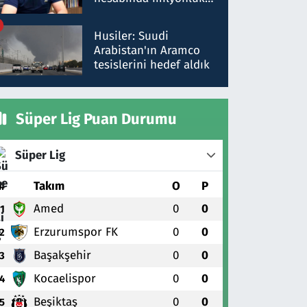
para trafiğine: Patron
talimat verdi, ben
Husiler: Suudi
gönderdim
Arabistan'ın Aramco
tesislerini hedef aldık
Süper Lig Puan Durumu
Süper Lig
#
Takım
O
P
Amed
0
0
1
Erzurumspor FK
0
0
2
Başakşehir
0
0
3
Kocaelispor
0
0
4
Beşiktaş
0
0
5