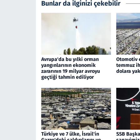
Bunlar da ilginizi çekebilir
Avrupa'da bu yılki orman
Otomotiv 
yangınlarının ekonomik
temmuz ihr
zararının 19 milyar avroyu
dolara yak
geçtiği tahmin ediliyor
Türkiye ve 7 ülke, İsrail'in
SSB Başka
Gazze'deki saldırılarını ve
sanayimiz,