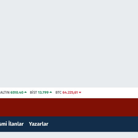
ALTIN
6510.40
BİST
13.799
BTC
64.225,61
mi İlanlar
Yazarlar