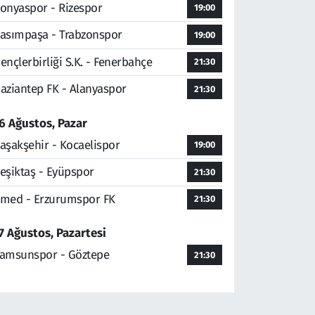
onyaspor - Rizespor
19:00
asımpaşa - Trabzonspor
19:00
ençlerbirliği S.K. - Fenerbahçe
21:30
aziantep FK - Alanyaspor
21:30
6 Ağustos, Pazar
aşakşehir - Kocaelispor
19:00
eşiktaş - Eyüpspor
21:30
med - Erzurumspor FK
21:30
7 Ağustos, Pazartesi
amsunspor - Göztepe
21:30