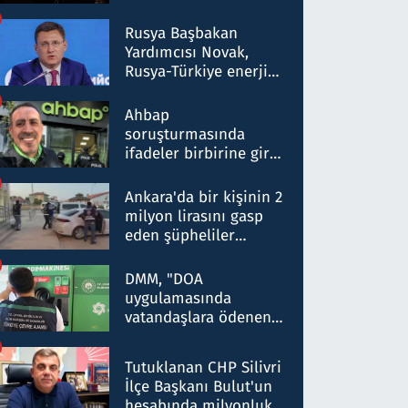
Rusya Başbakan
Yardımcısı Novak,
Rusya-Türkiye enerji
ortaklığının stratejik
nitelikte olduğunu
Ahbap
belirtti
soruşturmasında
ifadeler birbirine girdi:
Dokuz şüphelinin
ifadelerinden ortaya
Ankara'da bir kişinin 2
çıkan tablo şok etti
milyon lirasını gasp
eden şüpheliler
Kırıkkale'de yakalandı
DMM, "DOA
uygulamasında
vatandaşlara ödenen
iade tutarlarının
düşürüldüğü" iddiasını
Tutuklanan CHP Silivri
yalanladı
İlçe Başkanı Bulut'un
hesabında milyonluk