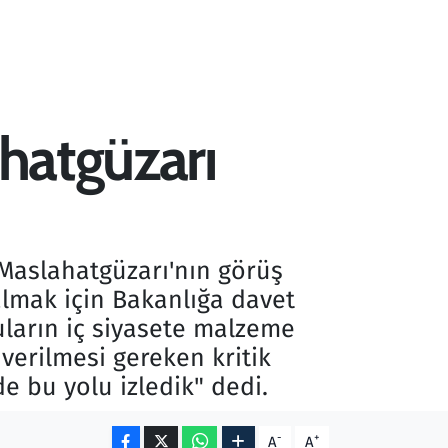
ahatgüzarı
 Maslahatgüzarı'nın görüş
e almak için Bakanlığa davet
onuların iç siyasete malzeme
verilmesi gereken kritik
 bu yolu izledik" dedi.
-
+
A
A