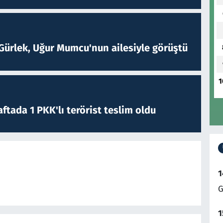
Gürlek, Uğur Mumcu'nun ailesiyle görüştü
1
ftada 1 PKK'lı terörist teslim oldu
1
G
1