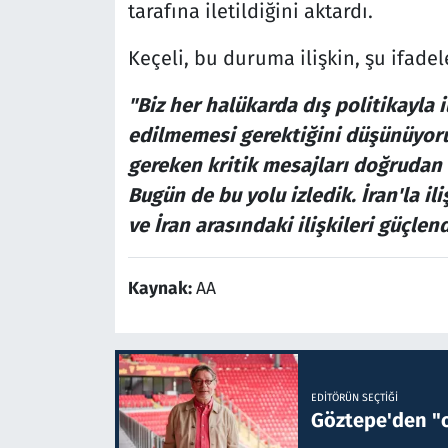
tarafına iletildiğini aktardı.
Keçeli, bu duruma ilişkin, şu ifadel
"Biz her halükarda dış politikayla 
edilmemesi gerektiğini düşünüyoruz
gereken kritik mesajları doğrudan 
Bugün de bu yolu izledik. İran'la il
ve İran arasındaki ilişkileri güçle
Kaynak:
AA
EDITÖRÜN SEÇTIĞI
Göztepe'den "o