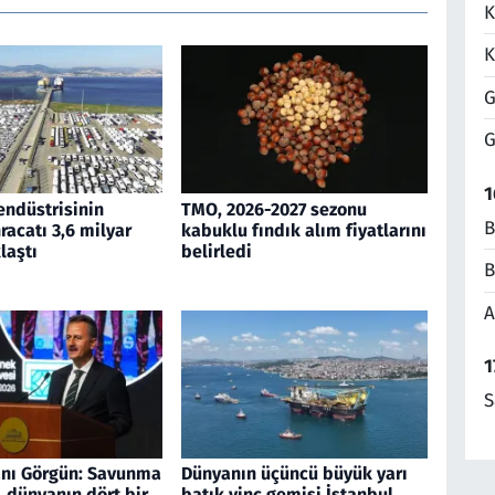
K
K
G
G
1
endüstrisinin
TMO, 2026-2027 sezonu
B
acatı 3,6 milyar
kabuklu fındık alım fiyatlarını
laştı
belirledi
B
A
1
S
nı Görgün: Savunma
Dünyanın üçüncü büyük yarı
 dünyanın dört bir
batık vinç gemisi İstanbul