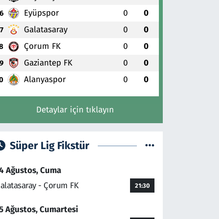
Eyüpspor
0
0
6
Galatasaray
0
0
7
Çorum FK
0
0
8
Gaziantep FK
0
0
9
Alanyaspor
0
0
0
Detaylar için tıklayın
Süper Lig Fikstür
4 Ağustos, Cuma
alatasaray - Çorum FK
21:30
5 Ağustos, Cumartesi