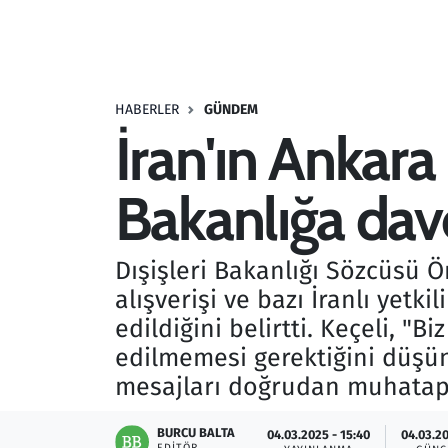
Resmi İlanlar
Rüya Tabirleri
HABERLER
GÜNDEM
İran'ın Ankara
Sağlık
Bakanlığa dave
Savunma Sanayi
Seçim 2023
Dışişleri Bakanlığı Sözcüsü Ö
alışverişi ve bazı İranlı yetk
Spor
edildiğini belirtti. Keçeli, "
Teknoloji ve Bilim
edilmemesi gerektiğini düşün
mesajları doğrudan muhatapla
Televizyon
BURCU BALTA
04.03.2025 - 15:40
04.03.20
EDITÖR