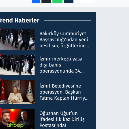
Trend Haberler
Bakırköy Cumhuriyet
Başsavcılığı'ndan yeni
nesil suç örgütlerine
operasyon: 50 şüpheli
hakkında gözaltı kararı
İzmir merkezli yasa
dışı bahis
operasyonunda 34
gözaltı: Yaklaşık 2
Milyar liralık para
İzmit Belediyesi'ne
trafiği tespit edildi
operasyon! Başkan
Fatma Kaplan Hürriyet
ve eşi gözaltına alındı
Oğuzhan Uğur’un
ifadesi ilk kez Diriliş
Postası'nda!