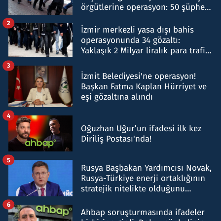
örgütlerine operasyon: 50 şüpheli
hakkında gözaltı kararı
2
İzmir merkezli yasa dışı bahis
operasyonunda 34 gözaltı:
Yaklaşık 2 Milyar liralık para trafiği
tespit edildi
3
İzmit Belediyesi'ne operasyon!
Başkan Fatma Kaplan Hürriyet ve
eşi gözaltına alındı
4
Oğuzhan Uğur’un ifadesi ilk kez
Diriliş Postası'nda!
5
Rusya Başbakan Yardımcısı Novak,
Rusya-Türkiye enerji ortaklığının
stratejik nitelikte olduğunu
belirtti
6
Ahbap soruşturmasında ifadeler