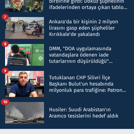
birbirine girdi: Dokuz şüphelinin
ifadelerinden ortaya çıkan tablo
şok etti
7
Ankara'da bir kişinin 2 milyon
lirasını gasp eden şüpheliler
Kırıkkale'de yakalandı
8
DMM, "DOA uygulamasında
vatandaşlara ödenen iade
tutarlarının düşürüldüğü"
iddiasını yalanladı
9
Tutuklanan CHP Silivri İlçe
Başkanı Bulut'un hesabında
milyonluk para trafiğine: Patron
talimat verdi, ben gönderdim
10
Husiler: Suudi Arabistan'ın
Aramco tesislerini hedef aldık