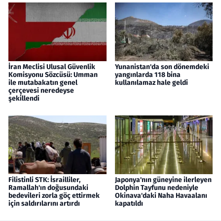
İran Meclisi Ulusal Güvenlik
Yunanistan'da son dönemdeki
Komisyonu Sözcüsü: Umman
yangınlarda 118 bina
ile mutabakatın genel
kullanılamaz hale geldi
çerçevesi neredeyse
şekillendi
Filistinli STK: İsrailliler,
Japonya'nın güneyine ilerleyen
Ramallah'ın doğusundaki
Dolphin Tayfunu nedeniyle
bedevileri zorla göç ettirmek
Okinava'daki Naha Havaalanı
için saldırılarını artırdı
kapatıldı