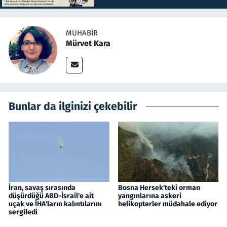
MUHABIR
Mürvet Kara
Bunlar da ilginizi çekebilir
İran, savaş sırasında
Bosna Hersek'teki orman
düşürdüğü ABD-İsrail'e ait
yangınlarına askeri
uçak ve İHA'ların kalıntılarını
helikopterler müdahale ediyor
sergiledi