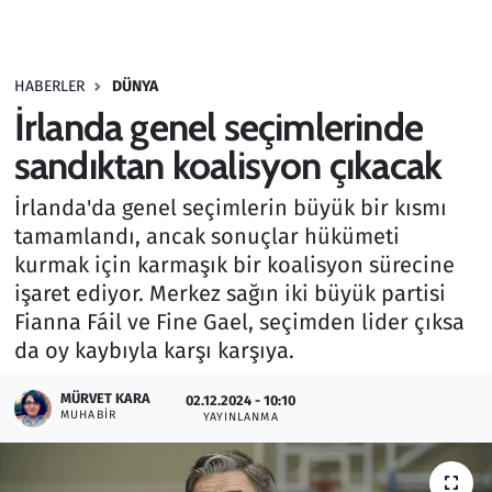
Gündem
HABERLER
DÜNYA
Haber
İrlanda genel seçimlerinde
Kültür Sanat
sandıktan koalisyon çıkacak
İrlanda'da genel seçimlerin büyük bir kısmı
Kurumsal Haberler
tamamlandı, ancak sonuçlar hükümeti
kurmak için karmaşık bir koalisyon sürecine
Lezzet Durağı
işaret ediyor. Merkez sağın iki büyük partisi
Memur ve Kamu
Fianna Fáil ve Fine Gael, seçimden lider çıksa
da oy kaybıyla karşı karşıya.
Otomobil
MÜRVET KARA
02.12.2024 - 10:10
MUHABIR
YAYINLANMA
Oyun
Ramazan