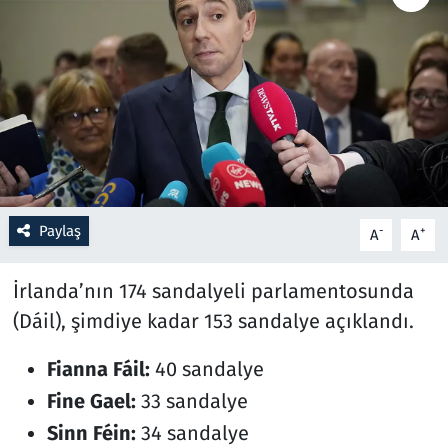
Resmi İlanlar
Rüya Tabirleri
Sağlık
Savunma Sanayi
Paylaş
-
+
A
A
Seçim 2023
İrlanda’nın 174 sandalyeli parlamentosunda
Spor
(Dáil), şimdiye kadar 153 sandalye açıklandı.
Teknoloji ve Bilim
Fianna Fáil:
40 sandalye
Fine Gael:
33 sandalye
Televizyon
Sinn Féin:
34 sandalye