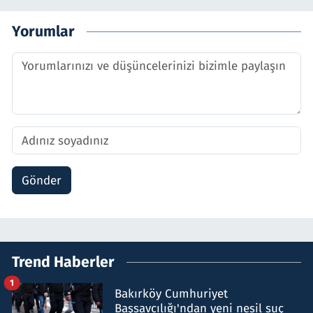
Yorumlar
Gönder
Trend Haberler
1
Bakırköy Cumhuriyet
Başsavcılığı'ndan yeni nesil suç