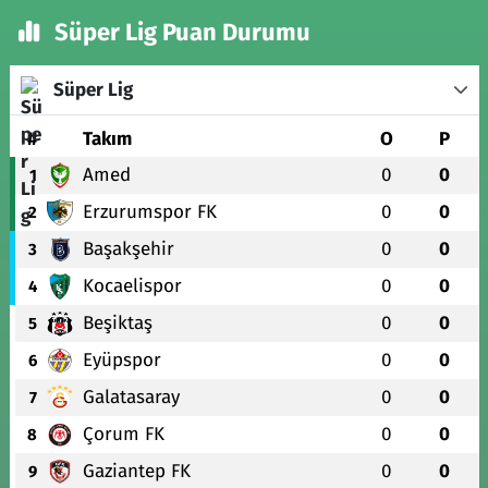
Süper Lig Puan Durumu
Süper Lig
#
Takım
O
P
Amed
0
0
1
Erzurumspor FK
0
0
2
Başakşehir
0
0
3
Kocaelispor
0
0
4
Beşiktaş
0
0
5
Eyüpspor
0
0
6
Galatasaray
0
0
7
Çorum FK
0
0
8
Gaziantep FK
0
0
9