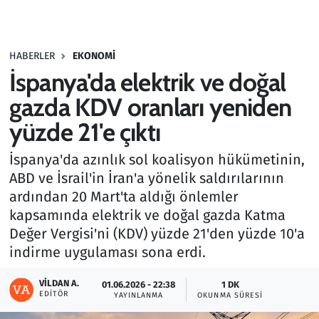
Gündem
HABERLER
EKONOMI
Haber
İspanya'da elektrik ve doğal
Kültür Sanat
gazda KDV oranları yeniden
yüzde 21'e çıktı
Kurumsal Haberler
İspanya'da azınlık sol koalisyon hükümetinin,
Lezzet Durağı
ABD ve İsrail'in İran'a yönelik saldırılarının
ardından 20 Mart'ta aldığı önlemler
Memur ve Kamu
kapsamında elektrik ve doğal gazda Katma
Değer Vergisi'ni (KDV) yüzde 21'den yüzde 10'a
Otomobil
indirme uygulaması sona erdi.
Oyun
VILDAN A.
01.06.2026 - 22:38
1 DK
EDITÖR
YAYINLANMA
OKUNMA SÜRESI
Ramazan