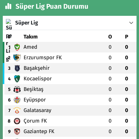
Süper Lig Puan Durumu
Süper Lig
#
Takım
O
P
Amed
0
0
1
Erzurumspor FK
0
0
2
Başakşehir
0
0
3
Kocaelispor
0
0
4
Beşiktaş
0
0
5
Eyüpspor
0
0
6
Galatasaray
0
0
7
Çorum FK
0
0
8
Gaziantep FK
0
0
9