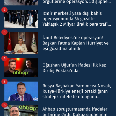
örgütlerine operasyon: 50 şüpheli
hakkında gözaltı kararı
2
İzmir merkezli yasa dışı bahis
operasyonunda 34 gözaltı:
Yaklaşık 2 Milyar liralık para trafiği
tespit edildi
3
İzmit Belediyesi'ne operasyon!
Başkan Fatma Kaplan Hürriyet ve
eşi gözaltına alındı
4
Oğuzhan Uğur’un ifadesi ilk kez
Diriliş Postası'nda!
5
Rusya Başbakan Yardımcısı Novak,
Rusya-Türkiye enerji ortaklığının
stratejik nitelikte olduğunu
belirtti
6
Ahbap soruşturmasında ifadeler
birbirine girdi: Dokuz şüphelinin