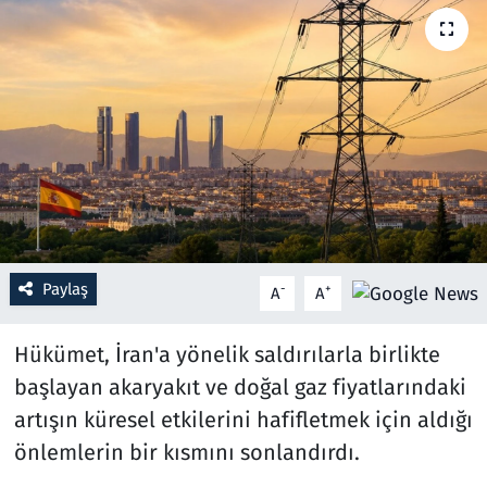
Resmi İlanlar
Rüya Tabirleri
Sağlık
Savunma Sanayi
Seçim 2023
Paylaş
-
+
A
A
Spor
Hükümet, İran'a yönelik saldırılarla birlikte
Teknoloji ve Bilim
başlayan akaryakıt ve doğal gaz fiyatlarındaki
artışın küresel etkilerini hafifletmek için aldığı
Televizyon
önlemlerin bir kısmını sonlandırdı.