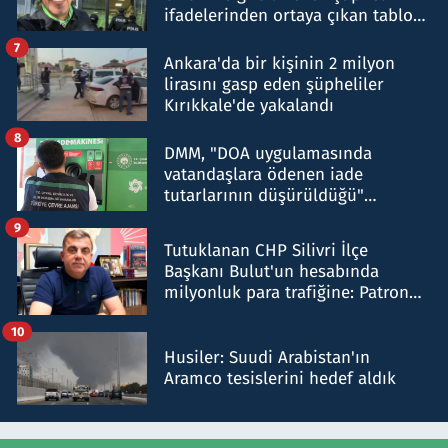
ifadelerinden ortaya çıkan tablo
şok etti
7
Ankara'da bir kişinin 2 milyon
lirasını gasp eden şüpheliler
Kırıkkale'de yakalandı
8
DMM, "DOA uygulamasında
vatandaşlara ödenen iade
tutarlarının düşürüldüğü"
iddiasını yalanladı
9
Tutuklanan CHP Silivri İlçe
Başkanı Bulut'un hesabında
milyonluk para trafiğine: Patron
talimat verdi, ben gönderdim
10
Husiler: Suudi Arabistan'ın
Aramco tesislerini hedef aldık