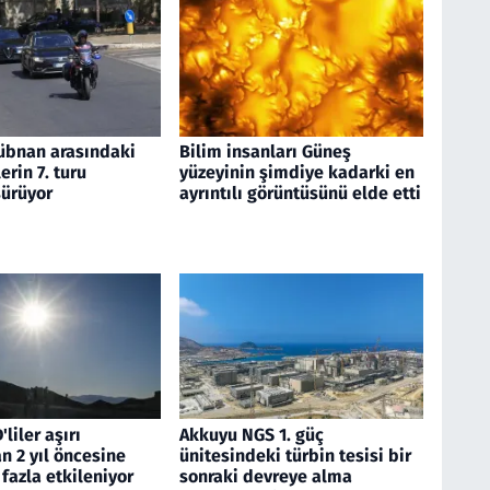
 Lübnan arasındaki
Bilim insanları Güneş
rin 7. turu
yüzeyinin şimdiye kadarki en
ürüyor
ayrıntılı görüntüsünü elde etti
liler aşırı
Akkuyu NGS 1. güç
n 2 yıl öncesine
ünitesindeki türbin tesisi bir
fazla etkileniyor
sonraki devreye alma