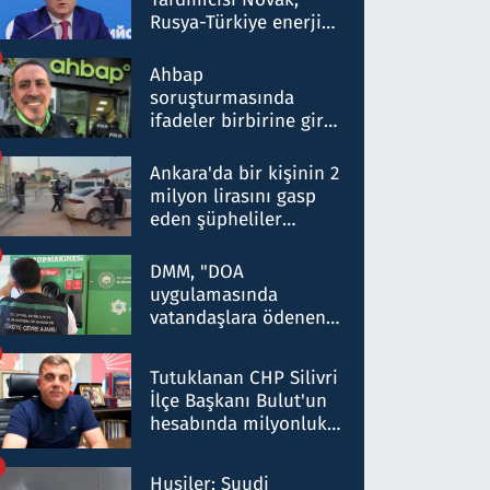
Rusya-Türkiye enerji
ortaklığının stratejik
nitelikte olduğunu
Ahbap
belirtti
soruşturmasında
ifadeler birbirine girdi:
Dokuz şüphelinin
ifadelerinden ortaya
Ankara'da bir kişinin 2
çıkan tablo şok etti
milyon lirasını gasp
eden şüpheliler
Kırıkkale'de yakalandı
DMM, "DOA
uygulamasında
vatandaşlara ödenen
iade tutarlarının
düşürüldüğü" iddiasını
Tutuklanan CHP Silivri
yalanladı
İlçe Başkanı Bulut'un
hesabında milyonluk
para trafiğine: Patron
talimat verdi, ben
Husiler: Suudi