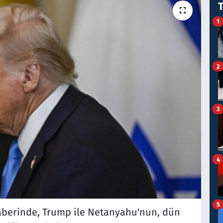
1
2
3
4
5
haberinde, Trump ile Netanyahu'nun, dün