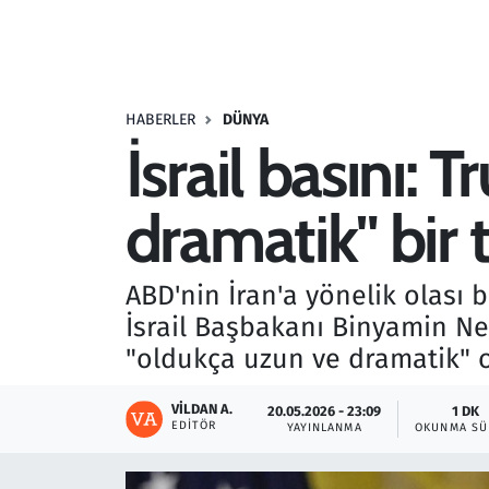
Resmi İlanlar
Rüya Tabirleri
HABERLER
DÜNYA
İsrail basını:
Sağlık
dramatik" bir 
Savunma Sanayi
Seçim 2023
ABD'nin İran'a yönelik olası
İsrail Başbakanı Binyamin Ne
Spor
"oldukça uzun ve dramatik" o
Teknoloji ve Bilim
VILDAN A.
20.05.2026 - 23:09
1 DK
EDITÖR
YAYINLANMA
OKUNMA SÜ
Televizyon