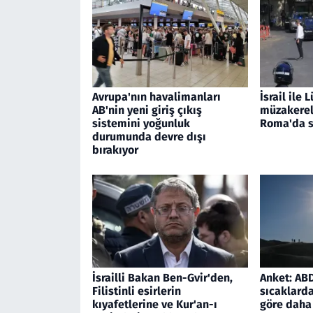
Avrupa'nın havalimanları
İsrail ile
AB'nin yeni giriş çıkış
müzakerele
sistemini yoğunluk
Roma'da s
durumunda devre dışı
bırakıyor
İsrailli Bakan Ben-Gvir'den,
Anket: ABD'
Filistinli esirlerin
sıcaklarda
kıyafetlerine ve Kur'an-ı
göre daha 