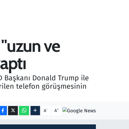
u "uzun ve
aptı
BD Başkanı Donald Trump ile
rilen telefon görüşmesinin
-
+
A
A