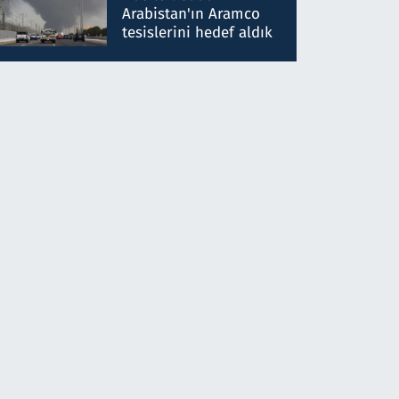
gönderdim
Arabistan'ın Aramco
tesislerini hedef aldık