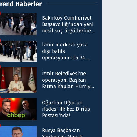
Trend Haberler
Bakırköy Cumhuriyet
Başsavcılığı'ndan yeni
nesil suç örgütlerine
operasyon: 50 şüpheli
hakkında gözaltı kararı
İzmir merkezli yasa
dışı bahis
operasyonunda 34
gözaltı: Yaklaşık 2
Milyar liralık para
İzmit Belediyesi'ne
trafiği tespit edildi
operasyon! Başkan
Fatma Kaplan Hürriyet
ve eşi gözaltına alındı
Oğuzhan Uğur’un
ifadesi ilk kez Diriliş
Postası'nda!
Rusya Başbakan
Yardımcısı Novak,