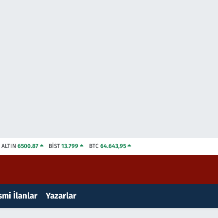
ALTIN
6500.87
BİST
13.799
BTC
64.643,95
mi İlanlar
Yazarlar