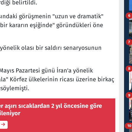
iği belirtildi.
sındaki görüşmenin "uzun ve dramatik"
6
"bir kararın eşiğinde" göründükleri öne
7
yönelik olası bir saldırı senaryosunun
8
Mayıs Pazartesi günü İran'a yönelik
ala" Körfez ülkelerinin ricası üzerine birkaç
söylemişti.
9
er aşırı sıcaklardan 2 yıl öncesine göre
ileniyor
10