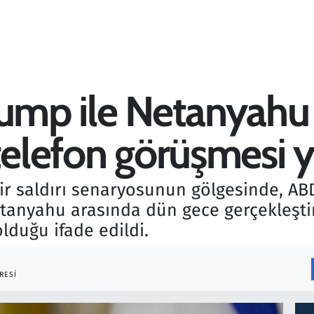
 Trump ile Netanyah
telefon görüşmesi y
 bir saldırı senaryosunun gölgesinde, A
tanyahu arasında dün gece gerçekleşti
lduğu ifade edildi.
RESI