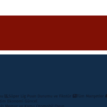
mu
Süper Lig Puan Durumu ve Fikstür
Tüm Manşetler
itim
Ekonomi
Güncel
ağı
Memur ve Kamu
Otomobil
Oyun