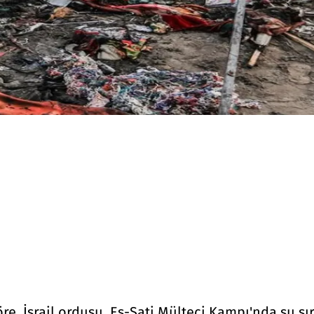
e, İsrail ordusu, Eş-Şati Mülteci Kampı'nda su sıra