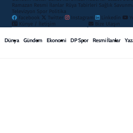
Ramazan
Resmi İlanlar
Rüya Tabirleri
Sağlık
Savunma
Televizyon
Spor
Politika
Resmi İlanlar
Facebook
Twitter
Instagram
Linkedin
Y
Künye / İletişim
Bize Ulaşın
Rüya Tabirleri
Dünya
Gündem
Ekonomi
DP Spor
Resmi İlanlar
Yaz
Sağlık
Savunma Sanayi
Seçim 2023
Spor
Teknoloji ve Bilim
Televizyon