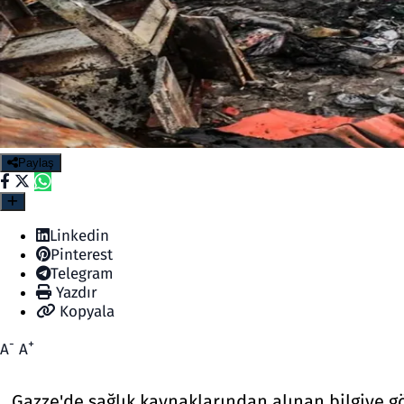
Paylaş
Linkedin
Pinterest
Telegram
Yazdır
Kopyala
-
+
A
A
Gazze'de sağlık kaynaklarından alınan bilgiye gör