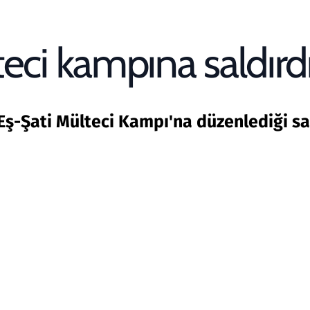
teci kampına saldırd
Eş-Şati Mülteci Kampı'na düzenlediği sald