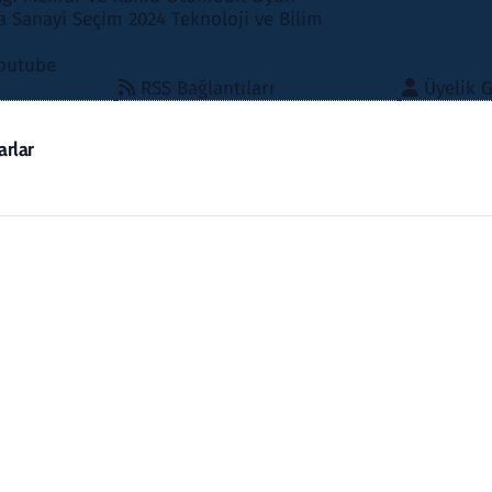
 Sanayi
Seçim 2024
Teknoloji ve Bilim
outube
RSS Bağlantıları
Üyelik G
arlar