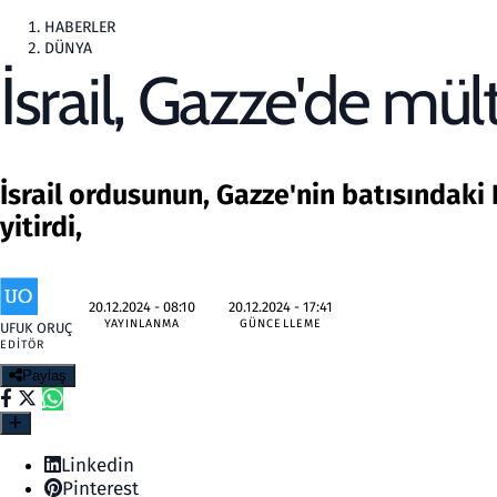
HABERLER
DÜNYA
İsrail, Gazze'de mül
İsrail ordusunun, Gazze'nin batısındaki 
yitirdi,
20.12.2024 - 08:10
20.12.2024 - 17:41
YAYINLANMA
GÜNCELLEME
UFUK ORUÇ
EDITÖR
Paylaş
Linkedin
Pinterest