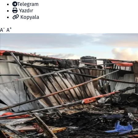
Telegram
Yazdır
Kopyala
-
+
A
A