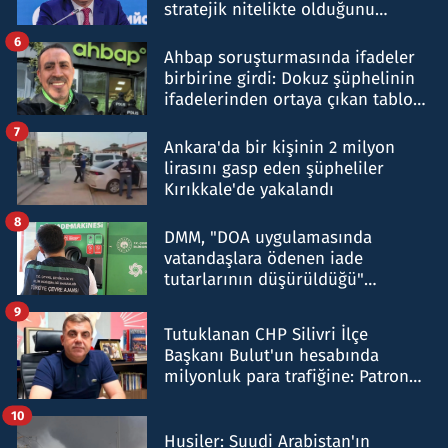
stratejik nitelikte olduğunu
belirtti
6
Ahbap soruşturmasında ifadeler
birbirine girdi: Dokuz şüphelinin
ifadelerinden ortaya çıkan tablo
şok etti
7
Ankara'da bir kişinin 2 milyon
lirasını gasp eden şüpheliler
Kırıkkale'de yakalandı
8
DMM, "DOA uygulamasında
vatandaşlara ödenen iade
tutarlarının düşürüldüğü"
iddiasını yalanladı
9
Tutuklanan CHP Silivri İlçe
Başkanı Bulut'un hesabında
milyonluk para trafiğine: Patron
talimat verdi, ben gönderdim
10
Husiler: Suudi Arabistan'ın