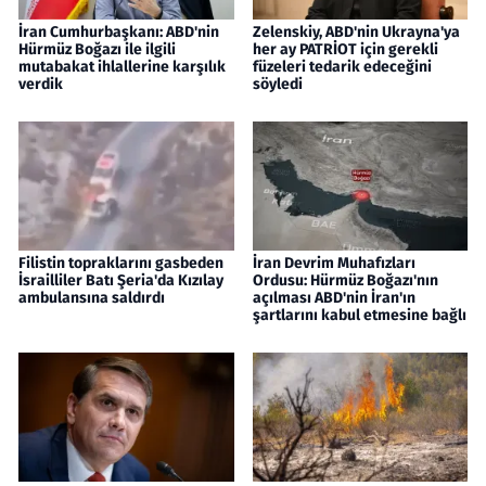
İran Cumhurbaşkanı: ABD'nin
Zelenskiy, ABD'nin Ukrayna'ya
Hürmüz Boğazı ile ilgili
her ay PATRİOT için gerekli
mutabakat ihlallerine karşılık
füzeleri tedarik edeceğini
verdik
söyledi
Filistin topraklarını gasbeden
İran Devrim Muhafızları
İsrailliler Batı Şeria'da Kızılay
Ordusu: Hürmüz Boğazı'nın
ambulansına saldırdı
açılması ABD'nin İran'ın
şartlarını kabul etmesine bağlı