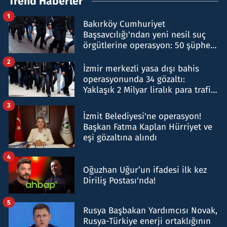
Trend Haberler
1
Bakırköy Cumhuriyet
Başsavcılığı'ndan yeni nesil suç
örgütlerine operasyon: 50 şüpheli
hakkında gözaltı kararı
2
İzmir merkezli yasa dışı bahis
operasyonunda 34 gözaltı:
Yaklaşık 2 Milyar liralık para trafiği
tespit edildi
3
İzmit Belediyesi'ne operasyon!
Başkan Fatma Kaplan Hürriyet ve
eşi gözaltına alındı
4
Oğuzhan Uğur’un ifadesi ilk kez
Diriliş Postası'nda!
5
Rusya Başbakan Yardımcısı Novak,
Rusya-Türkiye enerji ortaklığının