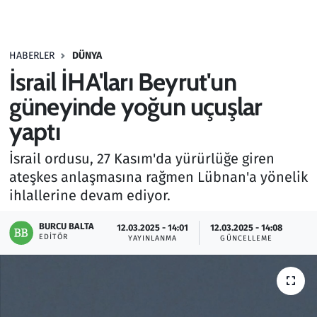
Gündem
HABERLER
DÜNYA
Haber
İsrail İHA'ları Beyrut'un
Kültür Sanat
güneyinde yoğun uçuşlar
yaptı
Kurumsal Haberler
İsrail ordusu, 27 Kasım'da yürürlüğe giren
Lezzet Durağı
ateşkes anlaşmasına rağmen Lübnan'a yönelik
ihlallerine devam ediyor.
Memur ve Kamu
BURCU BALTA
12.03.2025 - 14:01
12.03.2025 - 14:08
EDITÖR
YAYINLANMA
GÜNCELLEME
Otomobil
Oyun
Ramazan