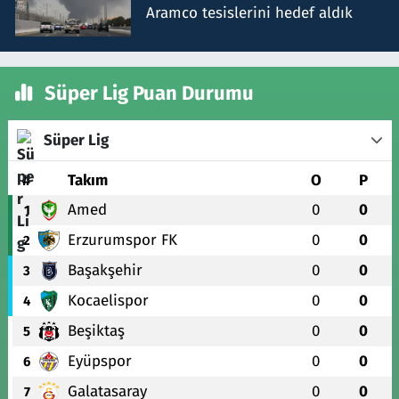
Aramco tesislerini hedef aldık
Süper Lig Puan Durumu
Süper Lig
#
Takım
O
P
Amed
0
0
1
Erzurumspor FK
0
0
2
Başakşehir
0
0
3
Kocaelispor
0
0
4
Beşiktaş
0
0
5
Eyüpspor
0
0
6
Galatasaray
0
0
7