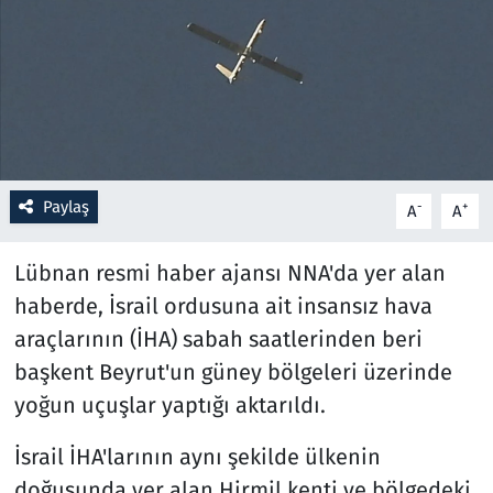
Resmi İlanlar
Rüya Tabirleri
Sağlık
Paylaş
-
+
A
A
Savunma Sanayi
Lübnan resmi haber ajansı NNA'da yer alan
Seçim 2023
haberde, İsrail ordusuna ait insansız hava
Spor
araçlarının (İHA) sabah saatlerinden beri
başkent Beyrut'un güney bölgeleri üzerinde
Teknoloji ve Bilim
yoğun uçuşlar yaptığı aktarıldı.
Televizyon
İsrail İHA'larının aynı şekilde ülkenin
doğusunda yer alan Hirmil kenti ve bölgedeki