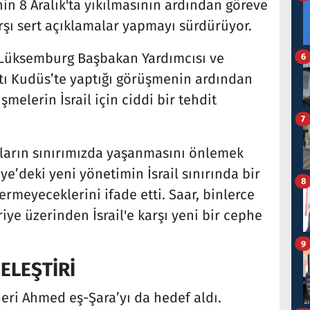
nin 8 Aralık'ta yıkılmasının ardından göreve
rşı sert açıklamalar yapmayı sürdürüyor.
r, Lüksemburg Başbakan Yardımcısı ve
6
Batı Kudüs’te yaptığı görüşmenin ardından
şmelerin İsrail için ciddi bir tehdit
7
ların sınırımızda yaşanmasını önlemek
ye’deki yeni yönetimin İsrail sınırında bir
8
ermeyeceklerini ifade etti. Saar, binlerce
ye üzerinden İsrail'e karşı yeni bir cephe
9
ELEŞTİRİ
deri Ahmed eş-Şara’yı da hedef aldı.