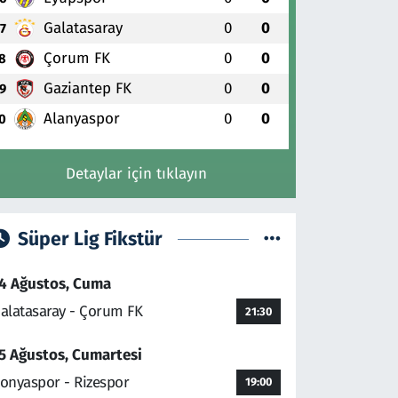
Galatasaray
0
0
7
Çorum FK
0
0
8
Gaziantep FK
0
0
9
Alanyaspor
0
0
0
Detaylar için tıklayın
Süper Lig Fikstür
4 Ağustos, Cuma
alatasaray - Çorum FK
21:30
5 Ağustos, Cumartesi
onyaspor - Rizespor
19:00