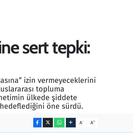
ne sert tepki:
masına” izin vermeyeceklerini
uluslararası topluma
netimin ülkede şiddete
hedeflediğini öne sürdü.
-
+
A
A