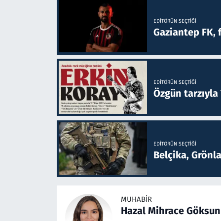
EDITÖRÜN SEÇTIĞI
Gaziantep FK, 
EDITÖRÜN SEÇTIĞI
Özgün tarzıyla
EDITÖRÜN SEÇTIĞI
Belçika, Grönl
MUHABIR
Hazal Mihrace Göksun