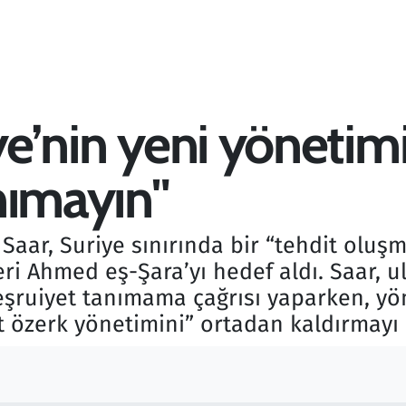
ye’nin yeni yönetimi
nımayın"
n Saar, Suriye sınırında bir “tehdit oluş
eri Ahmed eş-Şara’yı hedef aldı. Saar, 
eşruiyet tanımama çağrısı yaparken, yö
 özerk yönetimini” ortadan kaldırmayı 