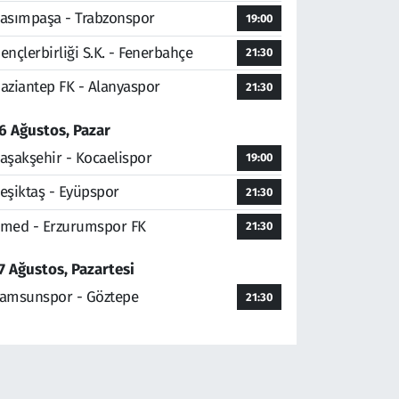
asımpaşa - Trabzonspor
19:00
ençlerbirliği S.K. - Fenerbahçe
21:30
aziantep FK - Alanyaspor
21:30
6 Ağustos, Pazar
aşakşehir - Kocaelispor
19:00
eşiktaş - Eyüpspor
21:30
med - Erzurumspor FK
21:30
7 Ağustos, Pazartesi
amsunspor - Göztepe
21:30