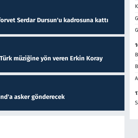
K
G
forvet Serdar Dursun'u kadrosuna kattı
G
1
B
 Türk müziğine yön veren Erkin Koray
B
A
1
and'a asker gönderecek
S