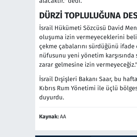
alacaktır." dedi.
DÜRZİ TOPLULUĞUNA DES
İsrail Hükümeti Sözcüsü David Menc
oluşuma izin vermeyeceklerini belir
çekme çabalarını sürdüğünü ifade e
nüfusunu yeni yönetim karşısında 
zarar gelmesine izin vermeyeceğiz.
İsrail Dışişleri Bakanı Saar, bu haf
Kıbrıs Rum Yönetimi ile üçlü bölges
duyurdu.
Kaynak:
AA