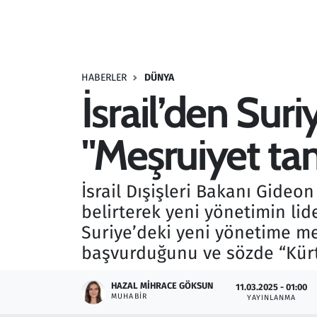
Resmi İlanlar
Rüya Tabirleri
HABERLER
DÜNYA
İsrail’den Suri
Sağlık
"Meşruiyet ta
Savunma Sanayi
Seçim 2023
İsrail Dışişleri Bakanı Gideo
belirterek yeni yönetimin lid
Spor
Suriye’deki yeni yönetime m
Teknoloji ve Bilim
başvurduğunu ve sözde “Kürt
Televizyon
HAZAL MIHRACE GÖKSUN
11.03.2025 - 01:00
MUHABIR
YAYINLANMA