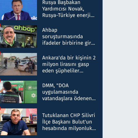
Rusya Başbakan
Yardımcısı Novak,
Rusya-Türkiye enerji
ortaklığının stratejik
nitelikte olduğunu
Ahbap
belirtti
soruşturmasında
ifadeler birbirine girdi:
Dokuz şüphelinin
ifadelerinden ortaya
Ankara'da bir kişinin 2
çıkan tablo şok etti
milyon lirasını gasp
eden şüpheliler
Kırıkkale'de yakalandı
DMM, "DOA
uygulamasında
vatandaşlara ödenen
iade tutarlarının
düşürüldüğü" iddiasını
Tutuklanan CHP Silivri
yalanladı
İlçe Başkanı Bulut'un
hesabında milyonluk
para trafiğine: Patron