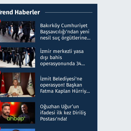
Trend Haberler
Bakırköy Cumhuriyet
Başsavcılığı'ndan yeni
nesil suç örgütlerine
operasyon: 50 şüpheli
hakkında gözaltı kararı
İzmir merkezli yasa
dışı bahis
operasyonunda 34
gözaltı: Yaklaşık 2
Milyar liralık para
İzmit Belediyesi'ne
trafiği tespit edildi
operasyon! Başkan
Fatma Kaplan Hürriyet
ve eşi gözaltına alındı
Oğuzhan Uğur’un
ifadesi ilk kez Diriliş
Postası'nda!