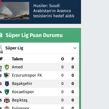
talimat verdi, ben
Husiler: Suudi
gönderdim
Arabistan'ın Aramco
tesislerini hedef aldık
Süper Lig Puan Durumu
Süper Lig
#
Takım
O
P
Amed
0
0
1
Erzurumspor FK
0
0
2
Başakşehir
0
0
3
Kocaelispor
0
0
4
Beşiktaş
0
0
5
Eyüpspor
0
0
6