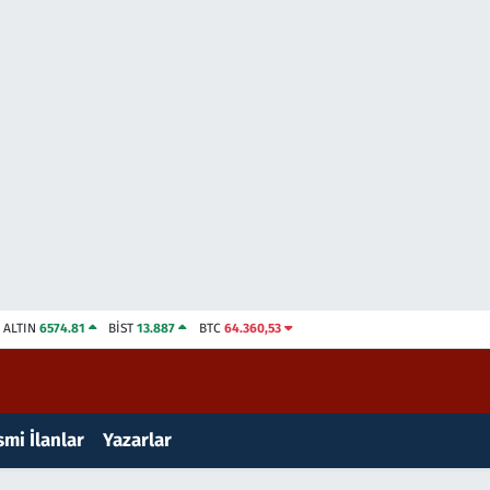
ALTIN
6574.81
BİST
13.887
BTC
64.360,53
mi İlanlar
Yazarlar