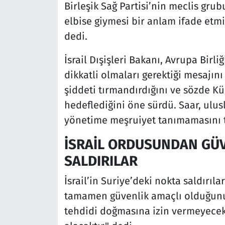
Birleşik Sağ Partisi’nin meclis gr
elbise giymesi bir anlam ifade etmi
dedi.
İsrail Dışişleri Bakanı, Avrupa Birl
dikkatli olmaları gerektiği mesajını
şiddeti tırmandırdığını ve sözde K
hedeflediğini öne sürdü. Saar, ulus
yönetime meşruiyet tanımamasını ta
İSRAİL ORDUSUNDAN GÜV
SALDIRILAR
İsrail’in Suriye’deki nokta saldırıl
tamamen güvenlik amaçlı olduğunu be
tehdidi doğmasına izin vermeyecek