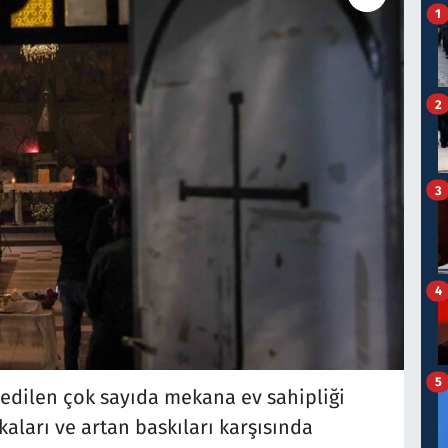
1
2
3
4
5
 edilen çok sayıda mekana ev sahipliği
ikaları ve artan baskıları karşısında