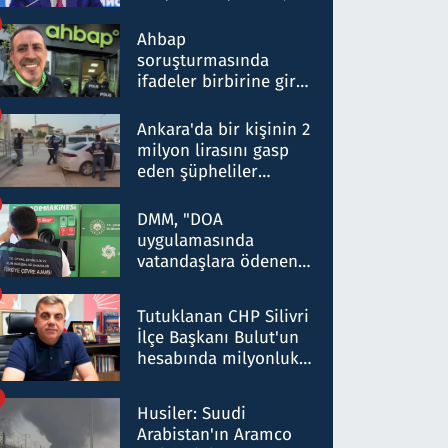
ortaklığının stratejik
nitelikte olduğunu
Ahbap
belirtti
soruşturmasında
ifadeler birbirine girdi:
Dokuz şüphelinin
ifadelerinden ortaya
Ankara'da bir kişinin 2
çıkan tablo şok etti
milyon lirasını gasp
eden şüpheliler
Kırıkkale'de yakalandı
DMM, "DOA
uygulamasında
vatandaşlara ödenen
iade tutarlarının
düşürüldüğü" iddiasını
Tutuklanan CHP Silivri
yalanladı
İlçe Başkanı Bulut'un
hesabında milyonluk
para trafiğine: Patron
talimat verdi, ben
Husiler: Suudi
gönderdim
Arabistan'ın Aramco