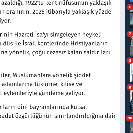
azaldığı, 1922'te kent nüfusunun yaklaşık
6
ın oranının, 2025 itibarıyla yaklaşık yüzde
iyor.
rinin Hazreti İsa'yı simgeleyen heykeli
7
düs ile İsrail kentlerinde Hristiyanların
a yönelik, çoğu cezasız kalan saldırıları
8
lliler, Müslümanlara yönelik şiddet
n adamlarına tükürme, kilise ve
9
et eylemleriyle gündeme geliyor.
yanların dini bayramlarında kutsal
badet özgürlüğünün sınırlandırıldığına dair
10