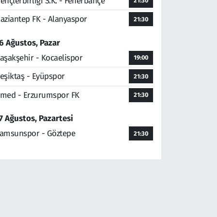
ençlerbirliği S.K. - Fenerbahçe
21:30
aziantep FK - Alanyaspor
21:30
6 Ağustos, Pazar
aşakşehir - Kocaelispor
19:00
eşiktaş - Eyüpspor
21:30
med - Erzurumspor FK
21:30
7 Ağustos, Pazartesi
amsunspor - Göztepe
21:30