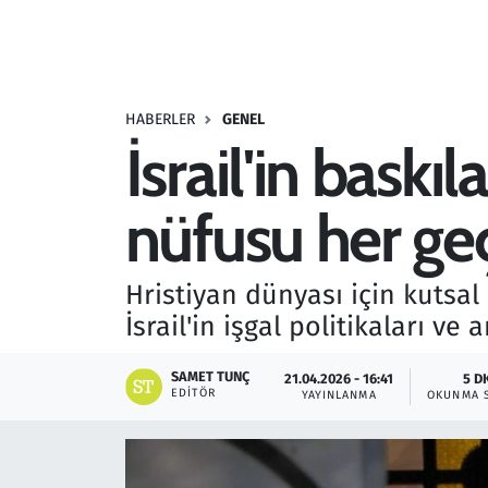
Resmi İlanlar
Rüya Tabirleri
HABERLER
GENEL
İsrail'in baskı
Sağlık
nüfusu her geç
Savunma Sanayi
Seçim 2023
Hristiyan dünyası için kutsa
İsrail'in işgal politikaları v
Spor
SAMET TUNÇ
21.04.2026 - 16:41
5 D
Teknoloji ve Bilim
EDITÖR
YAYINLANMA
OKUNMA 
Televizyon