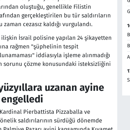
G
ından oluştuğu, genellikle Filistin
G
rafından gerçekleştirilen bu tür saldırıların
ğu zaman cezasız kaldığı vurgulandı.
1
B
 ilişkin İsrail polisine yapılan 24 şikayetten
B
sına rağmen "şüphelinin tespit
ulunamaması" iddiasıyla işleme alınmadığı
A
n sorunu çözme konusundaki isteksizliğini
1
S
i yüzyıllara uzanan ayine
 engelledi
 Kardinal Pierbattista Pizzaballa ve
a yönelik saldırılarının sürdüğü dönemde
len Palmiye Pazarı ayini kapsamında Kıyamet