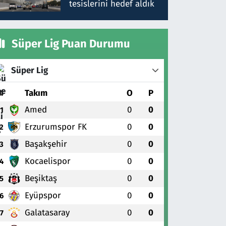
tesislerini hedef aldık
Süper Lig Puan Durumu
Süper Lig
#
Takım
O
P
Amed
0
0
1
Erzurumspor FK
0
0
2
Başakşehir
0
0
3
Kocaelispor
0
0
4
Beşiktaş
0
0
5
Eyüpspor
0
0
6
Galatasaray
0
0
7