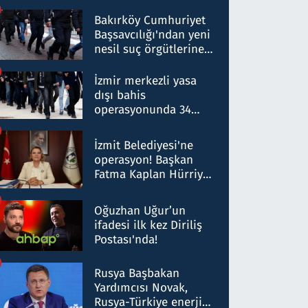
Bakırköy Cumhuriyet
Başsavcılığı'ndan yeni
nesil suç örgütlerine
operasyon: 50 şüpheli
hakkında gözaltı kararı
İzmir merkezli yasa
dışı bahis
operasyonunda 34
gözaltı: Yaklaşık 2
Milyar liralık para
İzmit Belediyesi'ne
trafiği tespit edildi
operasyon! Başkan
Fatma Kaplan Hürriyet
ve eşi gözaltına alındı
Oğuzhan Uğur’un
ifadesi ilk kez Diriliş
Postası'nda!
Rusya Başbakan
Yardımcısı Novak,
Rusya-Türkiye enerji