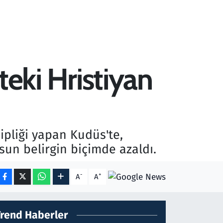
'teki Hristiyan
ipliği yapan Kudüs'te,
usun belirgin biçimde azaldı.
-
+
A
A
Trend Haberler