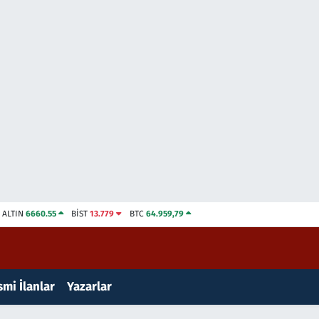
ALTIN
6660.55
BİST
13.779
BTC
64.959,79
mi İlanlar
Yazarlar