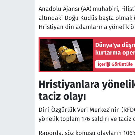
Anadolu Ajansı (AA) muhabiri, Filist
altındaki Doğu Kudüs başta olmak üz
Hristiyan din adamlarına yönelik öne
Dünya'ya düşm
kurtarma oper
İçeriği Görüntüle
Hristiyanlara yönelik
taciz olayı
Dini Özgürlük Veri Merkezinin (RFDC
yönelik toplam 176 saldırı ve taciz o
Raporda, söz konusu olayların 106's