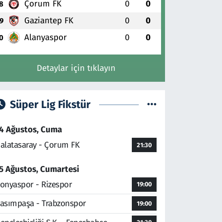
Çorum FK
0
0
8
Gaziantep FK
0
0
9
Alanyaspor
0
0
0
Detaylar için tıklayın
Süper Lig Fikstür
4 Ağustos, Cuma
alatasaray - Çorum FK
21:30
5 Ağustos, Cumartesi
onyaspor - Rizespor
19:00
asımpaşa - Trabzonspor
19:00