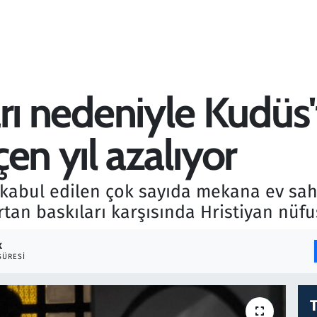
ları nedeniyle Kudüs
en yıl azalıyor
l kabul edilen çok sayıda mekana ev sah
e artan baskıları karşısında Hristiyan nüf
K
SÜRESI