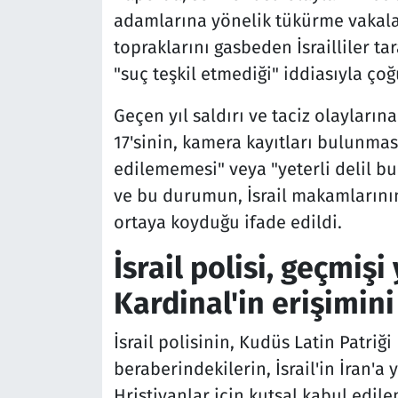
adamlarına yönelik tükürme vakalar
topraklarını gasbeden İsrailliler ta
"suç teşkil etmediği" iddiasıyla ço
Geçen yıl saldırı ve taciz olaylarına
17'sinin, kamera kayıtları bulunma
edilememesi" veya "yeterli delil b
ve bu durumun, İsrail makamlarını
ortaya koyduğu ifade edildi.
İsrail polisi, geçmiş
Kardinal'in erişimini
İsrail polisinin, Kudüs Latin Patriği
beraberindekilerin, İsrail'in İran'
Hristiyanlar için kutsal kabul edi