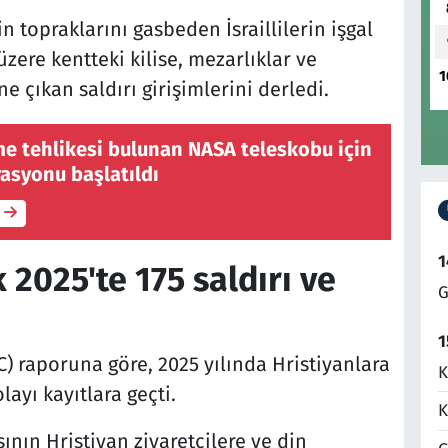
in topraklarını gasbeden İsraillilerin işgal
ere kentteki kilise, mezarlıklar ve
1
 çıkan saldırı girişimlerini derledi.
e tehlikesi bulunan NASA teleskobu için
asyonu başlatıldı
1
 2025'te 175 saldırı ve
G
1
) raporuna göre, 2025 yılında Hristiyanlara
K
layı kayıtlara geçti.
K
ının Hristiyan ziyaretçilere ve din