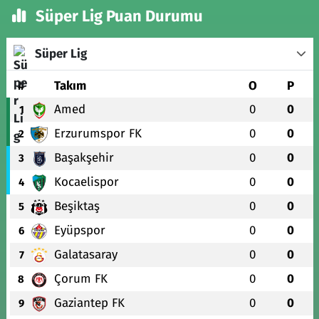
Süper Lig Puan Durumu
Süper Lig
#
Takım
O
P
Amed
0
0
1
Erzurumspor FK
0
0
2
Başakşehir
0
0
3
Kocaelispor
0
0
4
Beşiktaş
0
0
5
Eyüpspor
0
0
6
Galatasaray
0
0
7
Çorum FK
0
0
8
Gaziantep FK
0
0
9