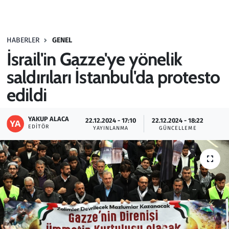
Gündem
HABERLER
GENEL
Haber
İsrail'in Gazze'ye yönelik
Kültür Sanat
saldırıları İstanbul'da protesto
edildi
Kurumsal Haberler
YAKUP ALACA
22.12.2024 - 17:10
22.12.2024 - 18:22
Lezzet Durağı
EDITÖR
YAYINLANMA
GÜNCELLEME
Memur ve Kamu
Otomobil
Oyun
Ramazan