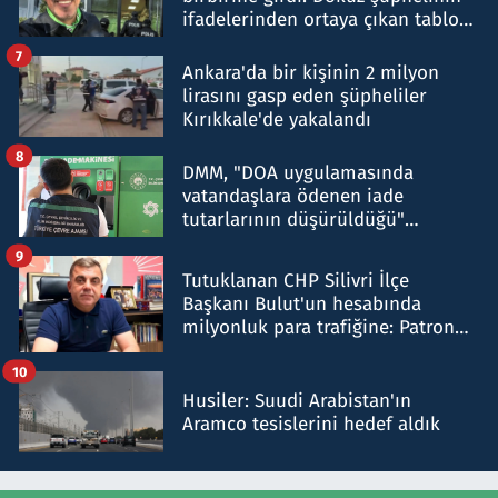
ifadelerinden ortaya çıkan tablo
şok etti
7
Ankara'da bir kişinin 2 milyon
lirasını gasp eden şüpheliler
Kırıkkale'de yakalandı
8
DMM, "DOA uygulamasında
vatandaşlara ödenen iade
tutarlarının düşürüldüğü"
iddiasını yalanladı
9
Tutuklanan CHP Silivri İlçe
Başkanı Bulut'un hesabında
milyonluk para trafiğine: Patron
talimat verdi, ben gönderdim
10
Husiler: Suudi Arabistan'ın
Aramco tesislerini hedef aldık