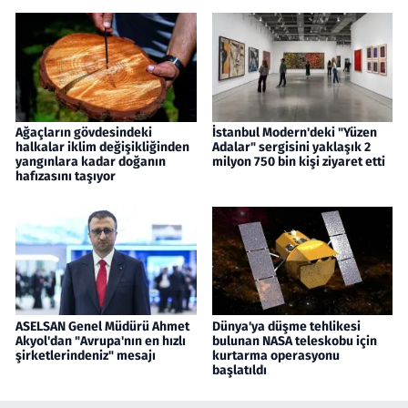
Ağaçların gövdesindeki
İstanbul Modern'deki "Yüzen
halkalar iklim değişikliğinden
Adalar" sergisini yaklaşık 2
yangınlara kadar doğanın
milyon 750 bin kişi ziyaret etti
hafızasını taşıyor
ASELSAN Genel Müdürü Ahmet
Dünya'ya düşme tehlikesi
Akyol'dan "Avrupa'nın en hızlı
bulunan NASA teleskobu için
şirketlerindeniz" mesajı
kurtarma operasyonu
başlatıldı