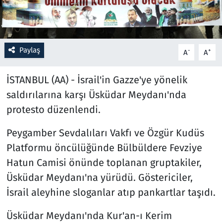
Resmi İlanlar
Rüya Tabirleri
Paylaş
-
+
A
A
Sağlık
İSTANBUL (AA) - İsrail'in Gazze'ye yönelik
saldırılarına karşı Üsküdar Meydanı'nda
Savunma Sanayi
protesto düzenlendi.
Seçim 2023
Peygamber Sevdalıları Vakfı ve Özgür Kudüs
Platformu öncülüğünde Bülbüldere Fevziye
Spor
Hatun Camisi önünde toplanan gruptakiler,
Teknoloji ve Bilim
Üsküdar Meydanı'na yürüdü. Göstericiler,
İsrail aleyhine sloganlar atıp pankartlar taşıdı.
Televizyon
Üsküdar Meydanı'nda Kur'an-ı Kerim