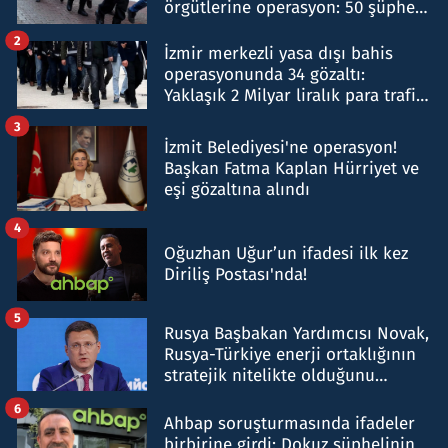
örgütlerine operasyon: 50 şüpheli
hakkında gözaltı kararı
2
İzmir merkezli yasa dışı bahis
operasyonunda 34 gözaltı:
Yaklaşık 2 Milyar liralık para trafiği
tespit edildi
3
İzmit Belediyesi'ne operasyon!
Başkan Fatma Kaplan Hürriyet ve
eşi gözaltına alındı
4
Oğuzhan Uğur’un ifadesi ilk kez
Diriliş Postası'nda!
5
Rusya Başbakan Yardımcısı Novak,
Rusya-Türkiye enerji ortaklığının
stratejik nitelikte olduğunu
belirtti
6
Ahbap soruşturmasında ifadeler
birbirine girdi: Dokuz şüphelinin