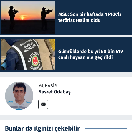
MSB: Son bir haftada 1 PKK'lı
terörist teslim oldu
Gümrüklerde bu yıl 58 bin 519
canlı hayvan ele geçirildi
MUHABIR
Nusret Odabaş
Bunlar da ilginizi çekebilir