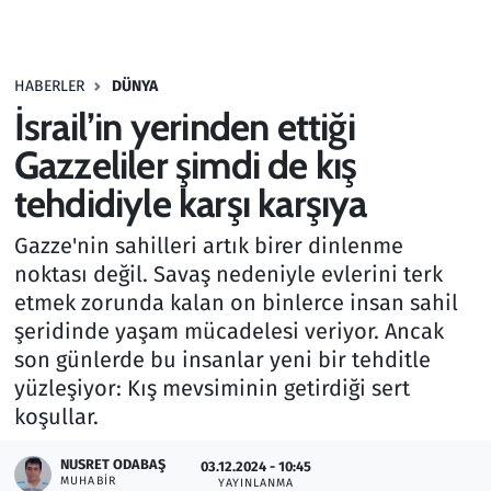
Gündem
HABERLER
DÜNYA
Haber
İsrail’in yerinden ettiği
Kültür Sanat
Gazzeliler şimdi de kış
tehdidiyle karşı karşıya
Kurumsal Haberler
Gazze'nin sahilleri artık birer dinlenme
Lezzet Durağı
noktası değil. Savaş nedeniyle evlerini terk
etmek zorunda kalan on binlerce insan sahil
Memur ve Kamu
şeridinde yaşam mücadelesi veriyor. Ancak
son günlerde bu insanlar yeni bir tehditle
Otomobil
yüzleşiyor: Kış mevsiminin getirdiği sert
koşullar.
Oyun
NUSRET ODABAŞ
03.12.2024 - 10:45
MUHABIR
Ramazan
YAYINLANMA