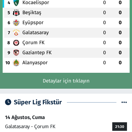
Kocaelispor
0
0
4
Beşiktaş
0
0
5
Eyüpspor
0
0
6
Galatasaray
0
0
7
Çorum FK
0
0
8
Gaziantep FK
0
0
9
Alanyaspor
0
0
10
Detaylar için tıklayın
Süper Lig Fikstür
14 Ağustos, Cuma
Galatasaray - Çorum FK
21:30