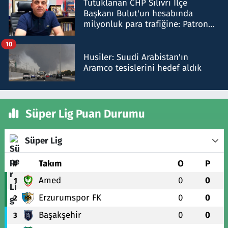
Tutuklanan CHP Silivri İlçe
Başkanı Bulut'un hesabında
milyonluk para trafiğine: Patron
talimat verdi, ben gönderdim
10
Husiler: Suudi Arabistan'ın
Aramco tesislerini hedef aldık
Süper Lig Puan Durumu
Süper Lig
#
Takım
O
P
Amed
0
0
1
Erzurumspor FK
0
0
2
Başakşehir
0
0
3