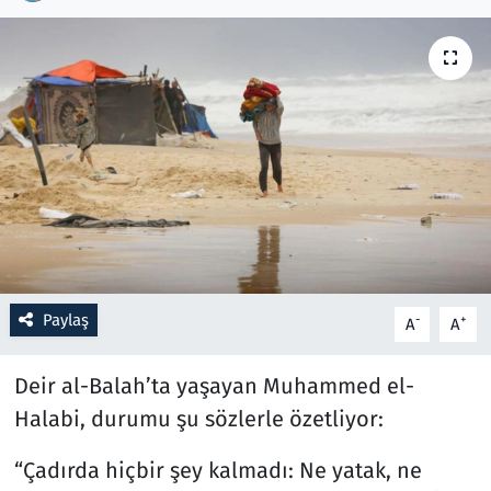
Resmi İlanlar
Rüya Tabirleri
Sağlık
Savunma Sanayi
Seçim 2023
Paylaş
-
+
A
A
Spor
Deir al-Balah’ta yaşayan Muhammed el-
Teknoloji ve Bilim
Halabi, durumu şu sözlerle özetliyor:
Televizyon
“Çadırda hiçbir şey kalmadı: Ne yatak, ne