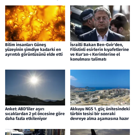
Bilim insanları Güneş
İsrailli Bakan Ben-Gvir'den,
yüzeyinin şimdiye kadarki en
Filistinli esirlerin kıyafetlerine
ayrıntılı görüntüsünü elde etti
ve Kur'an-ı Kerimlerine el
konulması talimatı
Anket: ABD'liler aşırı
Akkuyu NGS 1. güç ünitesindeki
sıcaklardan 2 yıl öncesine göre
türbin tesisi bir sonraki
daha fazla etkileniyor
devreye alma aşamasına hazır