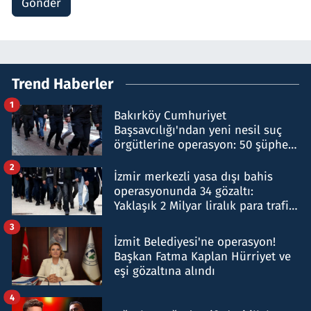
Gönder
Trend Haberler
1
Bakırköy Cumhuriyet
Başsavcılığı'ndan yeni nesil suç
örgütlerine operasyon: 50 şüpheli
hakkında gözaltı kararı
2
İzmir merkezli yasa dışı bahis
operasyonunda 34 gözaltı:
Yaklaşık 2 Milyar liralık para trafiği
tespit edildi
3
İzmit Belediyesi'ne operasyon!
Başkan Fatma Kaplan Hürriyet ve
eşi gözaltına alındı
4