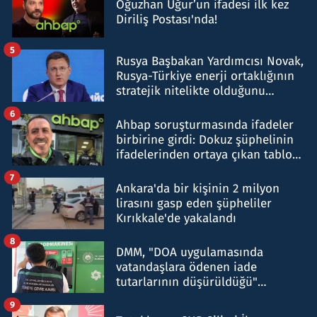
Oğuzhan Uğur’un ifadesi ilk kez
Diriliş Postası'nda!
5
Rusya Başbakan Yardımcısı Novak,
Rusya-Türkiye enerji ortaklığının
stratejik nitelikte olduğunu
belirtti
6
Ahbap soruşturmasında ifadeler
birbirine girdi: Dokuz şüphelinin
ifadelerinden ortaya çıkan tablo
şok etti
7
Ankara'da bir kişinin 2 milyon
lirasını gasp eden şüpheliler
Kırıkkale'de yakalandı
8
DMM, "DOA uygulamasında
vatandaşlara ödenen iade
tutarlarının düşürüldüğü"
iddiasını yalanladı
9