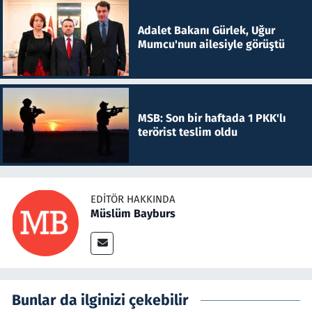
Adalet Bakanı Gürlek, Uğur
Mumcu'nun ailesiyle görüştü
MSB: Son bir haftada 1 PKK'lı
terörist teslim oldu
EDITÖR HAKKINDA
Müslüm Bayburs
Bunlar da ilginizi çekebilir