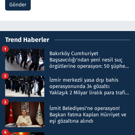
Gönder
Trend Haberler
1
Bakırköy Cumhuriyet
Başsavcılığı'ndan yeni nesil suç
örgütlerine operasyon: 50 şüpheli
hakkında gözaltı kararı
2
İzmir merkezli yasa dışı bahis
operasyonunda 34 gözaltı:
Yaklaşık 2 Milyar liralık para trafiği
tespit edildi
3
İzmit Belediyesi'ne operasyon!
Başkan Fatma Kaplan Hürriyet ve
eşi gözaltına alındı
4