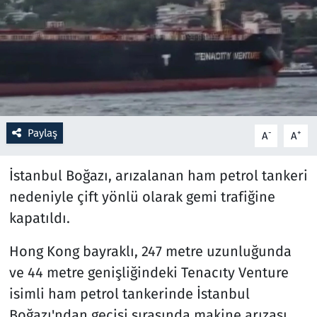
Resmi İlanlar
Rüya Tabirleri
Sağlık
Paylaş
-
+
A
A
Savunma Sanayi
İstanbul Boğazı, arızalanan ham petrol tankeri
Seçim 2023
nedeniyle çift yönlü olarak gemi trafiğine
Spor
kapatıldı.
Teknoloji ve Bilim
Hong Kong bayraklı, 247 metre uzunluğunda
ve 44 metre genişliğindeki Tenacıty Venture
Televizyon
isimli ham petrol tankerinde İstanbul
Boğazı'ndan geçişi sırasında makine arızası