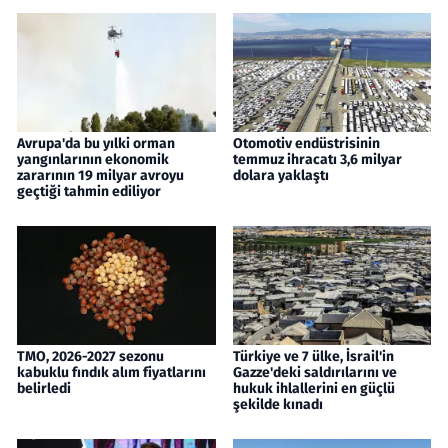
Avrupa'da bu yılki orman
Otomotiv endüstrisinin
yangınlarının ekonomik
temmuz ihracatı 3,6 milyar
zararının 19 milyar avroyu
dolara yaklaştı
geçtiği tahmin ediliyor
TMO, 2026-2027 sezonu
Türkiye ve 7 ülke, İsrail'in
kabuklu fındık alım fiyatlarını
Gazze'deki saldırılarını ve
belirledi
hukuk ihlallerini en güçlü
şekilde kınadı