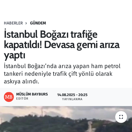
Gündem
HABERLER
GÜNDEM
Haber
İstanbul Boğazı trafiğe
Kültür Sanat
kapatıldı! Devasa gemi arıza
yaptı
Kurumsal Haberler
İstanbul Boğazı’nda arıza yapan ham petrol
Lezzet Durağı
tankeri nedeniyle trafik çift yönlü olarak
askıya alındı.
Memur ve Kamu
MÜSLÜM BAYBURS
14.08.2025 - 20:25
EDITÖR
YAYINLANMA
Otomobil
Oyun
Ramazan