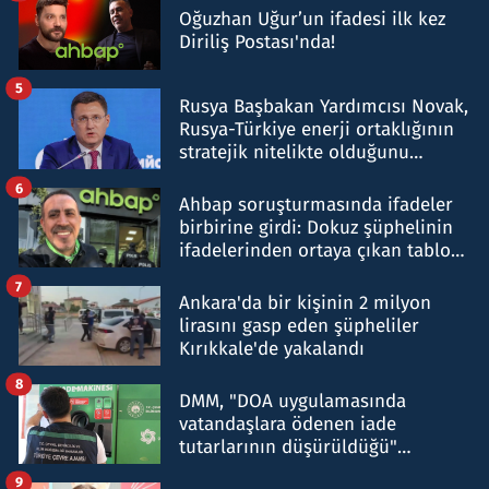
Oğuzhan Uğur’un ifadesi ilk kez
Diriliş Postası'nda!
5
Rusya Başbakan Yardımcısı Novak,
Rusya-Türkiye enerji ortaklığının
stratejik nitelikte olduğunu
belirtti
6
Ahbap soruşturmasında ifadeler
birbirine girdi: Dokuz şüphelinin
ifadelerinden ortaya çıkan tablo
şok etti
7
Ankara'da bir kişinin 2 milyon
lirasını gasp eden şüpheliler
Kırıkkale'de yakalandı
8
DMM, "DOA uygulamasında
vatandaşlara ödenen iade
tutarlarının düşürüldüğü"
iddiasını yalanladı
9