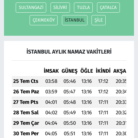
SULTANGAZİ
SİLİVRİ
TUZLA
ÇATALCA
ÇEKMEKÖY
İSTANBUL
ŞİLE
İSTANBUL AYLIK NAMAZ VAKITLERI
İMSAK
GÜNEŞ
ÖĞLE
İKINDI
AKŞAM
YA
25 Tem Cts
03:58
05:46
13:16
17:12
20:35
2
26 Tem Paz
03:59
05:47
13:16
17:12
20:34
2
27 Tem Pts
04:01
05:48
13:16
17:11
20:33
2
28 Tem Sal
04:02
05:49
13:16
17:11
20:32
2
29 Tem Çar
04:04
05:50
13:16
17:11
20:31
2
30 Tem Per
04:05
05:51
13:16
17:11
20:30
22