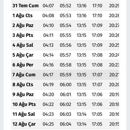
31 Tem Cum
04:07
05:52
13:16
17:10
20:29
2
1 Ağu Cts
04:08
05:53
13:16
17:10
20:28
22
2 Ağu Paz
04:10
05:54
13:15
17:09
20:27
22
3 Ağu Pts
04:11
05:55
13:15
17:09
20:26
2
4 Ağu Sal
04:13
05:56
13:15
17:09
20:25
2
5 Ağu Çar
04:14
05:57
13:15
17:08
20:24
2
6 Ağu Per
04:16
05:58
13:15
17:08
20:23
2
7 Ağu Cum
04:17
05:59
13:15
17:07
20:21
2
8 Ağu Cts
04:19
06:00
13:15
17:07
20:20
2
9 Ağu Paz
04:20
06:01
13:15
17:06
20:19
2
10 Ağu Pts
04:22
06:02
13:15
17:06
20:18
2
11 Ağu Sal
04:23
06:03
13:14
17:05
20:16
2
12 Ağu Çar
04:25
06:04
13:14
17:05
20:15
2