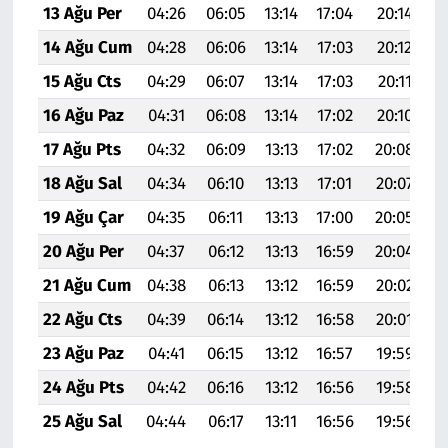
13 Ağu Per
04:26
06:05
13:14
17:04
20:14
2
14 Ağu Cum
04:28
06:06
13:14
17:03
20:12
2
15 Ağu Cts
04:29
06:07
13:14
17:03
20:11
2
16 Ağu Paz
04:31
06:08
13:14
17:02
20:10
2
17 Ağu Pts
04:32
06:09
13:13
17:02
20:08
2
18 Ağu Sal
04:34
06:10
13:13
17:01
20:07
2
19 Ağu Çar
04:35
06:11
13:13
17:00
20:05
2
20 Ağu Per
04:37
06:12
13:13
16:59
20:04
2
21 Ağu Cum
04:38
06:13
13:12
16:59
20:02
2
22 Ağu Cts
04:39
06:14
13:12
16:58
20:01
2
23 Ağu Paz
04:41
06:15
13:12
16:57
19:59
2
24 Ağu Pts
04:42
06:16
13:12
16:56
19:58
2
25 Ağu Sal
04:44
06:17
13:11
16:56
19:56
2