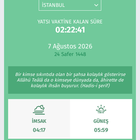
İSTANBUL
Gündem
YATSI VAKTINE KALAN SÜRE
Haber
02:22:41
Kültür Sanat
7 Ağustos 2026
24 Safer 1448
Kurumsal Haberler
Bir kimse sıkıntıda olan bir şahsa kolaylık gösterirse
Lezzet Durağı
Allâhü Teâlâ da o kimseye dünyada da, âhirette de
kolaylık ihsân buyurur. (Hadis-i şerif)
Memur ve Kamu
Otomobil
İMSAK
GÜNEŞ
Oyun
04:17
05:59
Ramazan