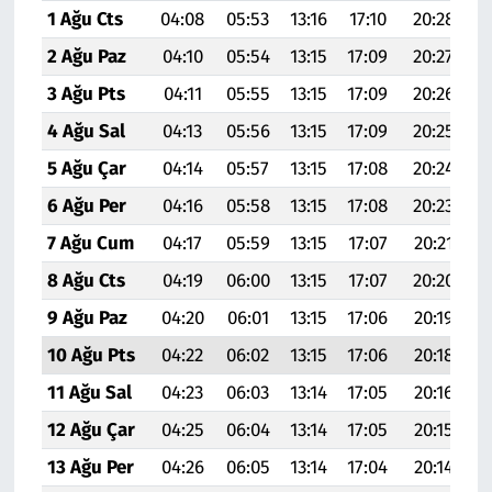
1 Ağu Cts
04:08
05:53
13:16
17:10
20:28
22
2 Ağu Paz
04:10
05:54
13:15
17:09
20:27
22
3 Ağu Pts
04:11
05:55
13:15
17:09
20:26
2
4 Ağu Sal
04:13
05:56
13:15
17:09
20:25
2
5 Ağu Çar
04:14
05:57
13:15
17:08
20:24
2
6 Ağu Per
04:16
05:58
13:15
17:08
20:23
2
7 Ağu Cum
04:17
05:59
13:15
17:07
20:21
2
8 Ağu Cts
04:19
06:00
13:15
17:07
20:20
2
9 Ağu Paz
04:20
06:01
13:15
17:06
20:19
2
10 Ağu Pts
04:22
06:02
13:15
17:06
20:18
2
11 Ağu Sal
04:23
06:03
13:14
17:05
20:16
2
12 Ağu Çar
04:25
06:04
13:14
17:05
20:15
2
13 Ağu Per
04:26
06:05
13:14
17:04
20:14
2