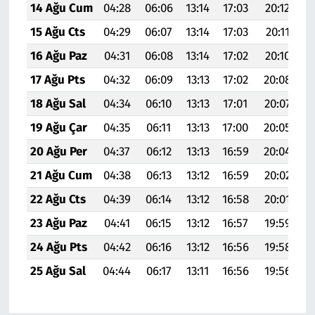
14 Ağu Cum
04:28
06:06
13:14
17:03
20:12
2
15 Ağu Cts
04:29
06:07
13:14
17:03
20:11
2
16 Ağu Paz
04:31
06:08
13:14
17:02
20:10
2
17 Ağu Pts
04:32
06:09
13:13
17:02
20:08
2
18 Ağu Sal
04:34
06:10
13:13
17:01
20:07
2
19 Ağu Çar
04:35
06:11
13:13
17:00
20:05
2
20 Ağu Per
04:37
06:12
13:13
16:59
20:04
2
21 Ağu Cum
04:38
06:13
13:12
16:59
20:02
2
22 Ağu Cts
04:39
06:14
13:12
16:58
20:01
2
23 Ağu Paz
04:41
06:15
13:12
16:57
19:59
2
24 Ağu Pts
04:42
06:16
13:12
16:56
19:58
2
25 Ağu Sal
04:44
06:17
13:11
16:56
19:56
2