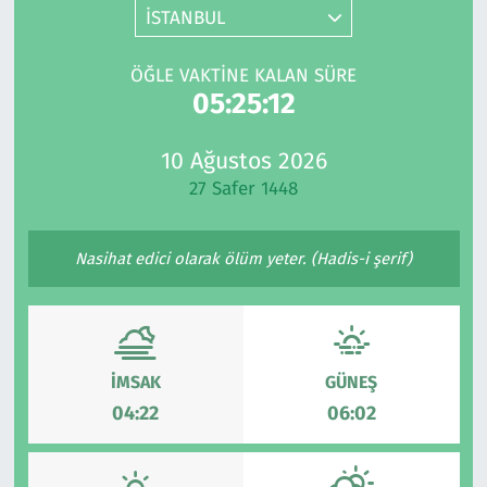
İSTANBUL
Gündem
ÖĞLE VAKTINE KALAN SÜRE
Haber
05:25:12
Kültür Sanat
10 Ağustos 2026
27 Safer 1448
Kurumsal Haberler
Nasihat edici olarak ölüm yeter. (Hadis-i şerif)
Lezzet Durağı
Memur ve Kamu
Otomobil
İMSAK
GÜNEŞ
04:22
06:02
Oyun
Ramazan