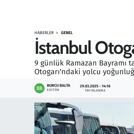
Resmi İlanlar
Rüya Tabirleri
HABERLER
GENEL
İstanbul Otog
Sağlık
Savunma Sanayi
9 günlük Ramazan Bayramı tat
Otogarı'ndaki yolcu yoğunlu
Seçim 2023
BURCU BALTA
29.03.2025 - 14:16
Spor
EDITÖR
YAYINLANMA
Teknoloji ve Bilim
Televizyon