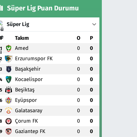
Süper Lig Puan Durumu
Süper Lig
#
Takım
O
P
Amed
0
0
1
Erzurumspor FK
0
0
2
Başakşehir
0
0
3
Kocaelispor
0
0
4
Beşiktaş
0
0
5
Eyüpspor
0
0
6
Galatasaray
0
0
7
Çorum FK
0
0
8
Gaziantep FK
0
0
9