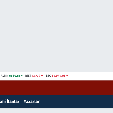
ALTIN
6660.55
BİST
13.779
BTC
64.944,08
mi İlanlar
Yazarlar