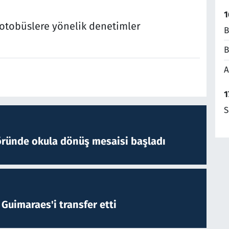
1
 otobüslere yönelik denetimler
B
B
A
1
S
öründe okula dönüş mesaisi başladı
Guimaraes'i transfer etti