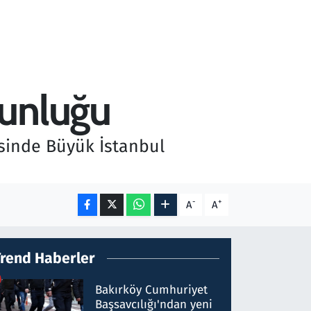
ğunluğu
esinde Büyük İstanbul
-
+
A
A
Trend Haberler
Bakırköy Cumhuriyet
Başsavcılığı'ndan yeni