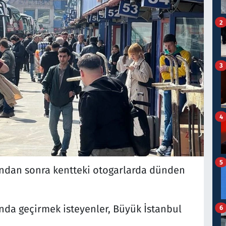
2
3
4
5
ından sonra kentteki otogarlarda dünden
ında geçirmek isteyenler, Büyük İstanbul
6