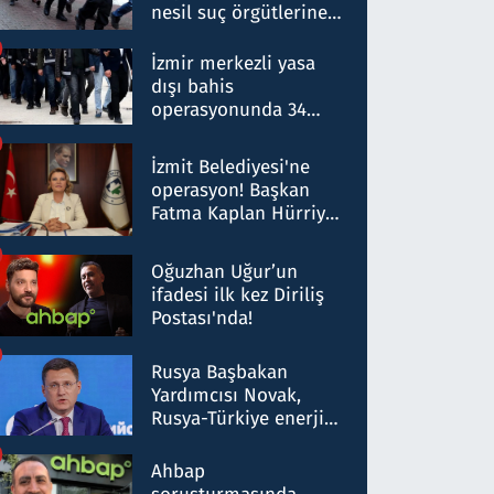
nesil suç örgütlerine
operasyon: 50 şüpheli
hakkında gözaltı kararı
İzmir merkezli yasa
dışı bahis
operasyonunda 34
gözaltı: Yaklaşık 2
Milyar liralık para
İzmit Belediyesi'ne
trafiği tespit edildi
operasyon! Başkan
Fatma Kaplan Hürriyet
ve eşi gözaltına alındı
Oğuzhan Uğur’un
ifadesi ilk kez Diriliş
Postası'nda!
Rusya Başbakan
Yardımcısı Novak,
Rusya-Türkiye enerji
ortaklığının stratejik
nitelikte olduğunu
Ahbap
belirtti