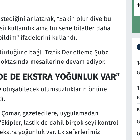
1
stediğini anlatarak, "Sakin olur diye bu
sü kullandık ama bu sene biletler daha
bildim" ifadelerini kullandı.
ürlüğüne bağlı Trafik Denetleme Şube
noktasında mesailerine devam ediyor.
1
G
DE DE EKSTRA YOĞUNLUK VAR”
1
 ve oluşabilecek olumsuzlukların önüne
K
ı.
K
Çomar, gazetecilere, uygulamadan
G
kipler, lastik de dahil birçok şeyi kontrol
kstra yoğunluk var. Ek seferlerimiz
G