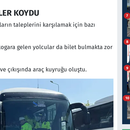
RLER KOYDU
7
arın taleplerini karşılamak için bazı
.
8
togara gelen yolcular da bilet bulmakta zor
9
 ve çıkışında araç kuyruğu oluştu.
10