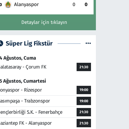
Alanyaspor
0
0
0
Detaylar için tıklayın
Süper Lig Fikstür
4 Ağustos, Cuma
alatasaray - Çorum FK
21:30
5 Ağustos, Cumartesi
onyaspor - Rizespor
19:00
asımpaşa - Trabzonspor
19:00
ençlerbirliği S.K. - Fenerbahçe
21:30
aziantep FK - Alanyaspor
21:30