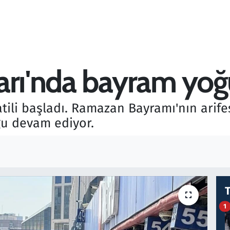
arı'nda bayram yo
ili başladı. Ramazan Bayramı'nın arif
ğu devam ediyor.
1