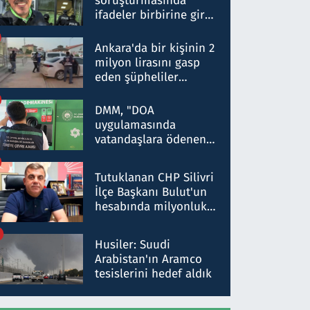
soruşturmasında
ifadeler birbirine girdi:
Dokuz şüphelinin
ifadelerinden ortaya
Ankara'da bir kişinin 2
çıkan tablo şok etti
milyon lirasını gasp
eden şüpheliler
Kırıkkale'de yakalandı
DMM, "DOA
uygulamasında
vatandaşlara ödenen
iade tutarlarının
düşürüldüğü" iddiasını
Tutuklanan CHP Silivri
yalanladı
İlçe Başkanı Bulut'un
hesabında milyonluk
para trafiğine: Patron
talimat verdi, ben
Husiler: Suudi
gönderdim
Arabistan'ın Aramco
tesislerini hedef aldık