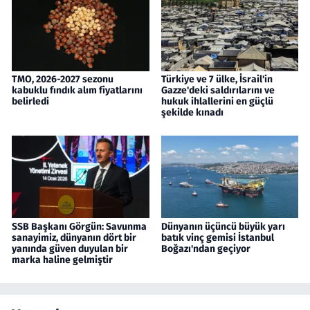
TMO, 2026-2027 sezonu
Türkiye ve 7 ülke, İsrail'in
kabuklu fındık alım fiyatlarını
Gazze'deki saldırılarını ve
belirledi
hukuk ihlallerini en güçlü
şekilde kınadı
SSB Başkanı Görgün: Savunma
Dünyanın üçüncü büyük yarı
sanayimiz, dünyanın dört bir
batık vinç gemisi İstanbul
yanında güven duyulan bir
Boğazı'ndan geçiyor
marka haline gelmiştir