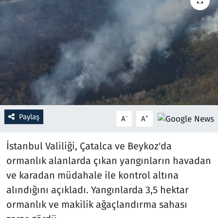
Resmi İlanlar
Rüya Tabirleri
Sağlık
Savunma Sanayi
Paylaş
-
+
A
A
Seçim 2023
İstanbul Valiliği, Çatalca ve Beykoz'da
Spor
ormanlık alanlarda çıkan yangınların havadan
Teknoloji ve Bilim
ve karadan müdahale ile kontrol altına
alındığını açıkladı. Yangınlarda 3,5 hektar
Televizyon
ormanlık ve makilik ağaçlandırma sahası