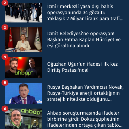
2
İzmir merkezli yasa dışı bahis
operasyonunda 34 gözaltı:
Yaklaşık 2 Milyar liralık para trafiği
tespit edildi
3
İzmit Belediyesi'ne operasyon!
Başkan Fatma Kaplan Hürriyet ve
eşi gözaltına alındı
4
Oğuzhan Uğur’un ifadesi ilk kez
Diriliş Postası'nda!
5
Rusya Başbakan Yardımcısı Novak,
Rusya-Türkiye enerji ortaklığının
stratejik nitelikte olduğunu
belirtti
6
Ahbap soruşturmasında ifadeler
birbirine girdi: Dokuz şüphelinin
ifadelerinden ortaya çıkan tablo