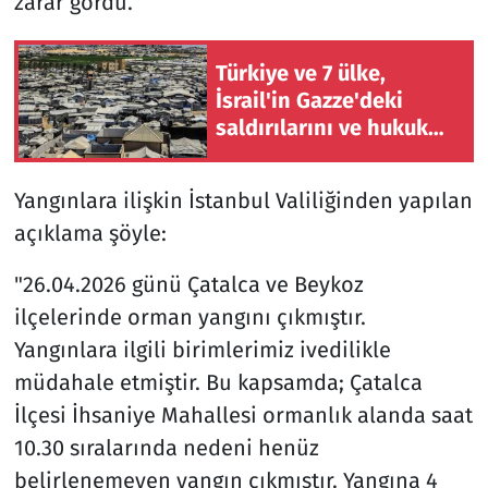
zarar gördü.
Türkiye ve 7 ülke,
İsrail'in Gazze'deki
saldırılarını ve hukuk
ihlallerini en güçlü
şekilde kınadı
Yangınlara ilişkin İstanbul Valiliğinden yapılan
açıklama şöyle:
"26.04.2026 günü Çatalca ve Beykoz
ilçelerinde orman yangını çıkmıştır.
Yangınlara ilgili birimlerimiz ivedilikle
müdahale etmiştir. Bu kapsamda; Çatalca
İlçesi İhsaniye Mahallesi ormanlık alanda saat
10.30 sıralarında nedeni henüz
belirlenemeyen yangın çıkmıştır. Yangına 4