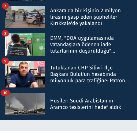
şok etti
7
Ankara'da bir kişinin 2 milyon
lirasını gasp eden şüpheliler
Kırıkkale'de yakalandı
8
DMM, "DOA uygulamasında
vatandaşlara ödenen iade
tutarlarının düşürüldüğü"
iddiasını yalanladı
9
Tutuklanan CHP Silivri İlçe
Başkanı Bulut'un hesabında
milyonluk para trafiğine: Patron
talimat verdi, ben gönderdim
10
Husiler: Suudi Arabistan'ın
Aramco tesislerini hedef aldık