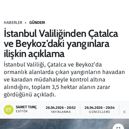
Gündem
HABERLER
GÜNDEM
Haber
İstanbul Valiliğinden Çatalca
Kültür Sanat
ve Beykoz'daki yangınlara
ilişkin açıklama
Kurumsal Haberler
İstanbul Valiliği, Çatalca ve Beykoz’da
Lezzet Durağı
ormanlık alanlarda çıkan yangınların havadan
ve karadan müdahaleyle kontrol altına
Memur ve Kamu
alındığını, toplam 3,5 hektar alanın zarar
gördüğünü açıkladı.
Otomobil
SAMET TUNÇ
26.04.2026 - 20:52
26.04.2026 - 20:54
EDITÖR
Oyun
YAYINLANMA
GÜNCELLEME
OK
Ramazan