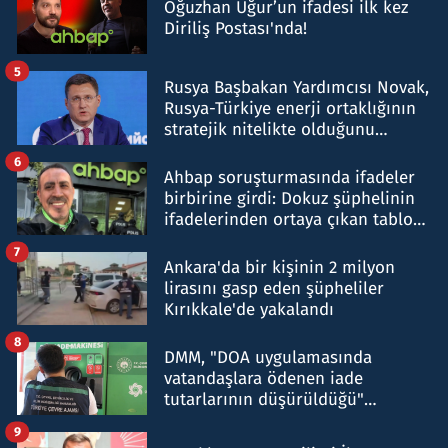
Oğuzhan Uğur’un ifadesi ilk kez
Diriliş Postası'nda!
5
Rusya Başbakan Yardımcısı Novak,
Rusya-Türkiye enerji ortaklığının
stratejik nitelikte olduğunu
belirtti
6
Ahbap soruşturmasında ifadeler
birbirine girdi: Dokuz şüphelinin
ifadelerinden ortaya çıkan tablo
şok etti
7
Ankara'da bir kişinin 2 milyon
lirasını gasp eden şüpheliler
Kırıkkale'de yakalandı
8
DMM, "DOA uygulamasında
vatandaşlara ödenen iade
tutarlarının düşürüldüğü"
iddiasını yalanladı
9