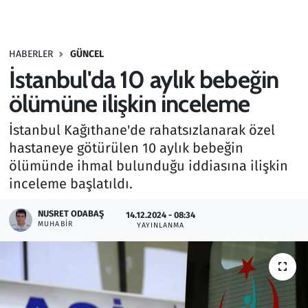
Gündem
HABERLER
GÜNCEL
Haber
İstanbul'da 10 aylık bebeğin
Kültür Sanat
ölümüne ilişkin inceleme
İstanbul Kağıthane'de rahatsızlanarak özel
Kurumsal Haberler
hastaneye götürülen 10 aylık bebeğin
ölümünde ihmal bulunduğu iddiasına ilişkin
Lezzet Durağı
inceleme başlatıldı.
Memur ve Kamu
NUSRET ODABAŞ
14.12.2024 - 08:34
MUHABIR
YAYINLANMA
Otomobil
Oyun
Ramazan