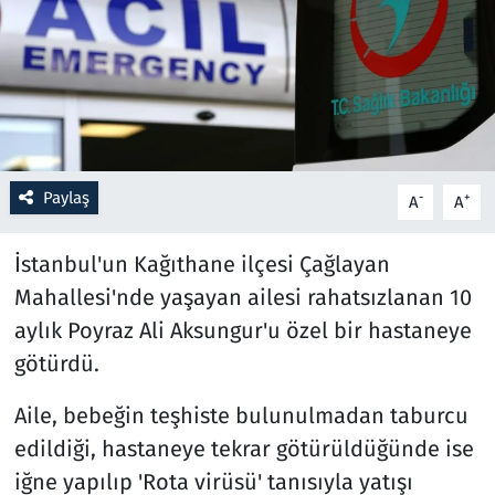
Resmi İlanlar
Rüya Tabirleri
Sağlık
Paylaş
-
+
A
A
Savunma Sanayi
İstanbul'un Kağıthane ilçesi Çağlayan
Seçim 2023
Mahallesi'nde yaşayan ailesi rahatsızlanan 10
aylık Poyraz Ali Aksungur'u özel bir hastaneye
Spor
götürdü.
Teknoloji ve Bilim
Aile, bebeğin teşhiste bulunulmadan taburcu
Televizyon
edildiği, hastaneye tekrar götürüldüğünde ise
iğne yapılıp 'Rota virüsü' tanısıyla yatışı