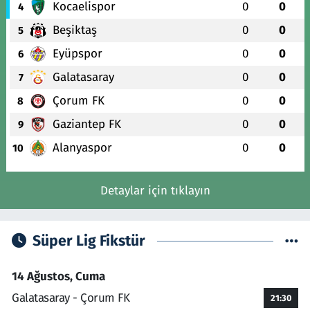
Kocaelispor
0
0
4
Beşiktaş
0
0
5
Eyüpspor
0
0
6
Galatasaray
0
0
7
Çorum FK
0
0
8
Gaziantep FK
0
0
9
Alanyaspor
0
0
10
Detaylar için tıklayın
Süper Lig Fikstür
14 Ağustos, Cuma
Galatasaray - Çorum FK
21:30