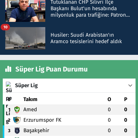
Tutuklanan CHP Silivri İlçe
Başkanı Bulut'un hesabında
milyonluk para trafiğine: Patron
talimat verdi, ben gönderdim
10
Husiler: Suudi Arabistan'ın
Aramco tesislerini hedef aldık
Süper Lig Puan Durumu
Süper Lig
#
Takım
O
P
Amed
0
0
1
Erzurumspor FK
0
0
2
Başakşehir
0
0
3