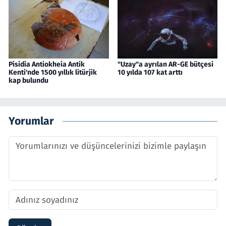
Pisidia Antiokheia Antik
"Uzay"a ayrılan AR-GE bütçesi
Kenti'nde 1500 yıllık litürjik
10 yılda 107 kat arttı
kap bulundu
Yorumlar