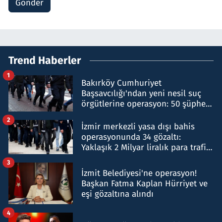
Gönder
Trend Haberler
1
Bakırköy Cumhuriyet
Başsavcılığı'ndan yeni nesil suç
örgütlerine operasyon: 50 şüpheli
hakkında gözaltı kararı
2
İzmir merkezli yasa dışı bahis
operasyonunda 34 gözaltı:
Yaklaşık 2 Milyar liralık para trafiği
tespit edildi
3
İzmit Belediyesi'ne operasyon!
Başkan Fatma Kaplan Hürriyet ve
eşi gözaltına alındı
4