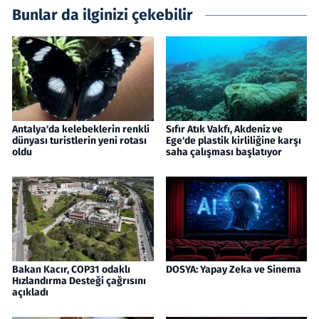
Bunlar da ilginizi çekebilir
Antalya'da kelebeklerin renkli
Sıfır Atık Vakfı, Akdeniz ve
dünyası turistlerin yeni rotası
Ege'de plastik kirliliğine karşı
oldu
saha çalışması başlatıyor
Bakan Kacır, COP31 odaklı
DOSYA: Yapay Zeka ve Sinema
Hızlandırma Desteği çağrısını
açıkladı