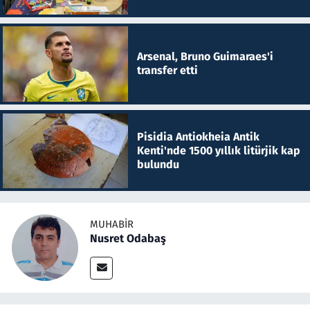
Arsenal, Bruno Guimaraes'i
transfer etti
Pisidia Antiokheia Antik
Kenti'nde 1500 yıllık litürjik kap
bulundu
MUHABIR
Nusret Odabaş