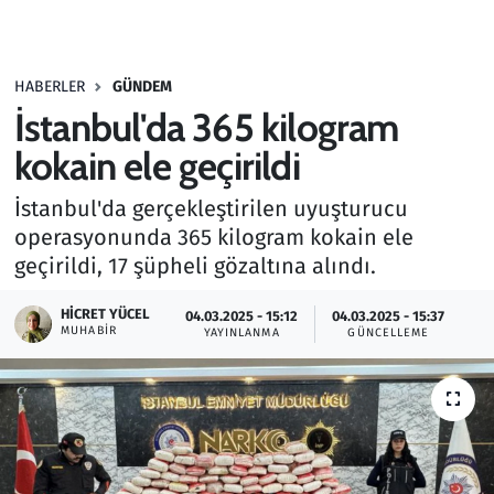
Gündem
HABERLER
GÜNDEM
Haber
İstanbul'da 365 kilogram
Kültür Sanat
kokain ele geçirildi
İstanbul'da gerçekleştirilen uyuşturucu
Kurumsal Haberler
operasyonunda 365 kilogram kokain ele
geçirildi, 17 şüpheli gözaltına alındı.
Lezzet Durağı
HICRET YÜCEL
04.03.2025 - 15:12
04.03.2025 - 15:37
Memur ve Kamu
MUHABIR
YAYINLANMA
GÜNCELLEME
Otomobil
Oyun
Ramazan