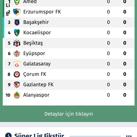
Amed
0
0
1
Erzurumspor FK
0
0
2
Başakşehir
0
0
3
Kocaelispor
0
0
4
Beşiktaş
0
0
5
Eyüpspor
0
0
6
Galatasaray
0
0
7
Çorum FK
0
0
8
Gaziantep FK
0
0
9
Alanyaspor
0
0
10
Detaylar için tıklayın
Süper Lig Fikstür