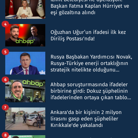
Başkan Fatma Kaplan Hürriyet ve
eşi gözaltına alındı
4
Oğuzhan Uğur’un ifadesi ilk kez
Diriliş Postası'nda!
5
Rusya Başbakan Yardımcısı Novak,
Rusya-Türkiye enerji ortaklığının
stratejik nitelikte olduğunu
belirtti
6
Ahbap soruşturmasında ifadeler
birbirine girdi: Dokuz şüphelinin
ifadelerinden ortaya çıkan tablo
şok etti
7
Ankara'da bir kişinin 2 milyon
lirasını gasp eden şüpheliler
Kırıkkale'de yakalandı
8