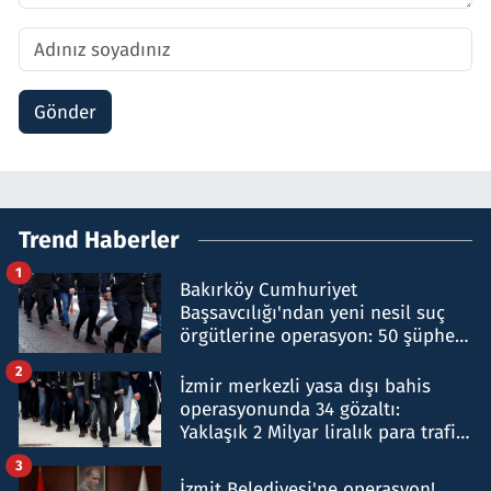
Gönder
Trend Haberler
1
Bakırköy Cumhuriyet
Başsavcılığı'ndan yeni nesil suç
örgütlerine operasyon: 50 şüpheli
hakkında gözaltı kararı
2
İzmir merkezli yasa dışı bahis
operasyonunda 34 gözaltı:
Yaklaşık 2 Milyar liralık para trafiği
tespit edildi
3
İzmit Belediyesi'ne operasyon!