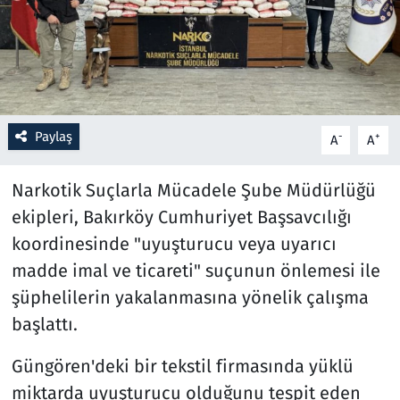
Resmi İlanlar
Rüya Tabirleri
Sağlık
Paylaş
-
+
A
A
Savunma Sanayi
Narkotik Suçlarla Mücadele Şube Müdürlüğü
ekipleri, Bakırköy Cumhuriyet Başsavcılığı
Seçim 2023
koordinesinde "uyuşturucu veya uyarıcı
madde imal ve ticareti" suçunun önlemesi ile
Spor
şüphelilerin yakalanmasına yönelik çalışma
Teknoloji ve Bilim
başlattı.
Televizyon
Güngören'deki bir tekstil firmasında yüklü
miktarda uyuşturucu olduğunu tespit eden