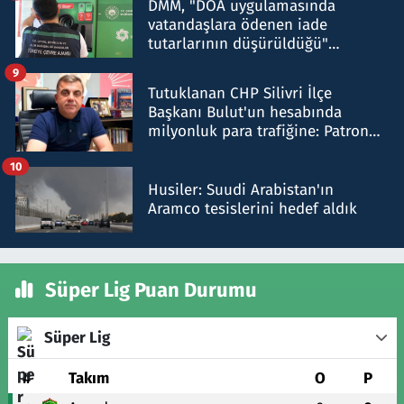
DMM, "DOA uygulamasında
vatandaşlara ödenen iade
tutarlarının düşürüldüğü"
iddiasını yalanladı
9
Tutuklanan CHP Silivri İlçe
Başkanı Bulut'un hesabında
milyonluk para trafiğine: Patron
talimat verdi, ben gönderdim
10
Husiler: Suudi Arabistan'ın
Aramco tesislerini hedef aldık
Süper Lig Puan Durumu
Süper Lig
#
Takım
O
P