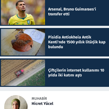
Arsenal, Bruno Guimaraes'i
transfer etti
Pisidia Antiokheia Antik
Kenti'nde 1500 yıllık litürjik kap
bulundu
Çiftçilerin internet kullanımı 10
yılda iki katını aştı
MUHABIR
Hicret Yücel