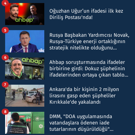
4
Oğuzhan Uğur’un ifadesi ilk kez
Diriliş Postası'nda!
5
Rusya Başbakan Yardımcısı Novak,
Rusya-Türkiye enerji ortaklığının
stratejik nitelikte olduğunu
belirtti
6
Ahbap soruşturmasında ifadeler
birbirine girdi: Dokuz şüphelinin
ifadelerinden ortaya çıkan tablo
şok etti
7
Ankara'da bir kişinin 2 milyon
lirasını gasp eden şüpheliler
Kırıkkale'de yakalandı
8
DMM, "DOA uygulamasında
vatandaşlara ödenen iade
tutarlarının düşürüldüğü"