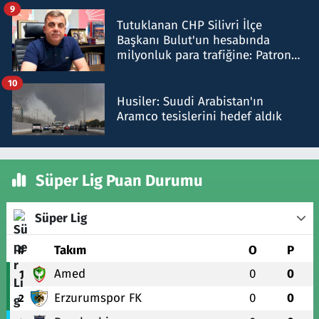
iddiasını yalanladı
9
Tutuklanan CHP Silivri İlçe
Başkanı Bulut'un hesabında
milyonluk para trafiğine: Patron
talimat verdi, ben gönderdim
10
Husiler: Suudi Arabistan'ın
Aramco tesislerini hedef aldık
Süper Lig Puan Durumu
Süper Lig
#
Takım
O
P
Amed
0
0
1
Erzurumspor FK
0
0
2