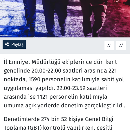
Resmi İlanlar
Rüya Tabirleri
Sağlık
Paylaş
-
+
A
A
Savunma Sanayi
İl Emniyet Müdürlüğü ekiplerince dün kent
genelinde 20.00-22.00 saatleri arasında 221
Seçim 2023
noktada, 1590 personelin katılımıyla sabit yol
uygulaması yapıldı. 22.00-23.59 saatleri
Spor
arasında ise 1121 personelin katılımıyla
Teknoloji ve Bilim
umuma açık yerlerde denetim gerçekleştirildi.
Televizyon
Denetimlerde 274 bin 52 kişiye Genel Bilgi
Toplama (GBT) kontrolü yapılırken, çeşitli