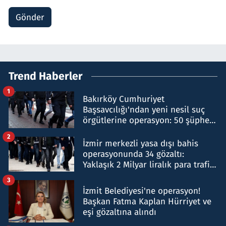
Gönder
Trend Haberler
1
Bakırköy Cumhuriyet
Başsavcılığı'ndan yeni nesil suç
örgütlerine operasyon: 50 şüpheli
hakkında gözaltı kararı
2
İzmir merkezli yasa dışı bahis
operasyonunda 34 gözaltı:
Yaklaşık 2 Milyar liralık para trafiği
tespit edildi
3
İzmit Belediyesi'ne operasyon!
Başkan Fatma Kaplan Hürriyet ve
eşi gözaltına alındı