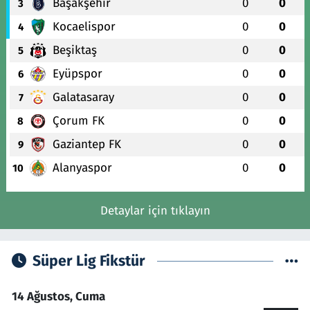
Başakşehir
0
0
3
Kocaelispor
0
0
4
Beşiktaş
0
0
5
Eyüpspor
0
0
6
Galatasaray
0
0
7
Çorum FK
0
0
8
Gaziantep FK
0
0
9
Alanyaspor
0
0
10
Detaylar için tıklayın
Süper Lig Fikstür
14 Ağustos, Cuma