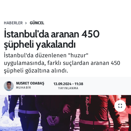
Gündem
HABERLER
GÜNCEL
Haber
İstanbul'da aranan 450
Kültür Sanat
şüpheli yakalandı
İstanbul'da düzenlenen "huzur"
Kurumsal Haberler
uygulamasında, farklı suçlardan aranan 450
şüpheli gözaltına alındı.
Lezzet Durağı
NUSRET ODABAŞ
13.09.2024 - 11:38
Memur ve Kamu
MUHABIR
YAYINLANMA
Otomobil
Oyun
Ramazan