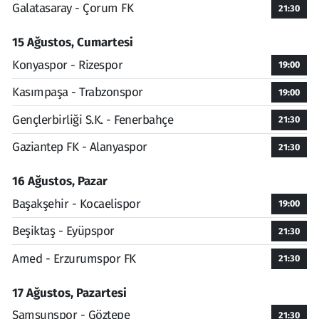
Galatasaray - Çorum FK
21:30
15 Ağustos, Cumartesi
Konyaspor - Rizespor
19:00
Kasımpaşa - Trabzonspor
19:00
Gençlerbirliği S.K. - Fenerbahçe
21:30
Gaziantep FK - Alanyaspor
21:30
16 Ağustos, Pazar
Başakşehir - Kocaelispor
19:00
Beşiktaş - Eyüpspor
21:30
Amed - Erzurumspor FK
21:30
17 Ağustos, Pazartesi
Samsunspor - Göztepe
21:30