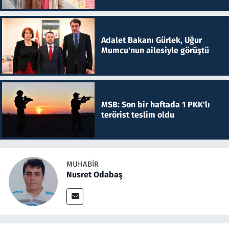
Adalet Bakanı Gürlek, Uğur
Mumcu'nun ailesiyle görüştü
MSB: Son bir haftada 1 PKK'lı
terörist teslim oldu
MUHABIR
Nusret Odabaş