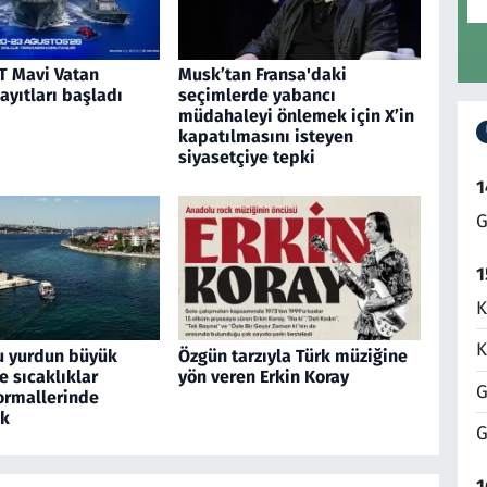
 Mavi Vatan
Musk’tan Fransa'daki
kayıtları başladı
seçimlerde yabancı
müdahaleyi önlemek için X’in
kapatılmasını isteyen
siyasetçiye tepki
1
G
1
K
K
u yurdun büyük
Özgün tarzıyla Türk müziğine
 sıcaklıklar
yön veren Erkin Koray
G
rmallerinde
ek
G
1