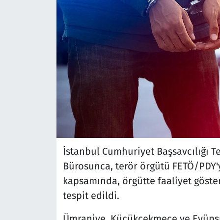
İstanbul Cumhuriyet Başsavcılığı T
Bürosunca, terör örgütü FETÖ/PDY'
kapsamında, örgütte faaliyet göste
tespit edildi.
Ümraniye, Küçükçekmece ve Eyüpsul