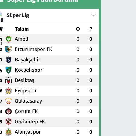
Süper Lig
#
Takım
O
P
Amed
0
0
1
Erzurumspor FK
0
0
2
Başakşehir
0
0
3
Kocaelispor
0
0
4
Beşiktaş
0
0
5
Eyüpspor
0
0
6
Galatasaray
0
0
7
Çorum FK
0
0
8
Gaziantep FK
0
0
9
Alanyaspor
0
0
0