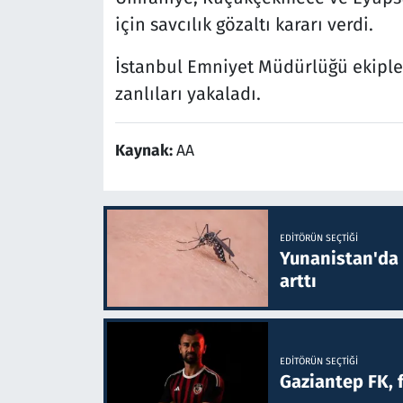
için savcılık gözaltı kararı verdi.
İstanbul Emniyet Müdürlüğü ekiple
zanlıları yakaladı.
Kaynak:
AA
EDITÖRÜN SEÇTIĞI
Yunanistan'da B
arttı
EDITÖRÜN SEÇTIĞI
Gaziantep FK, 