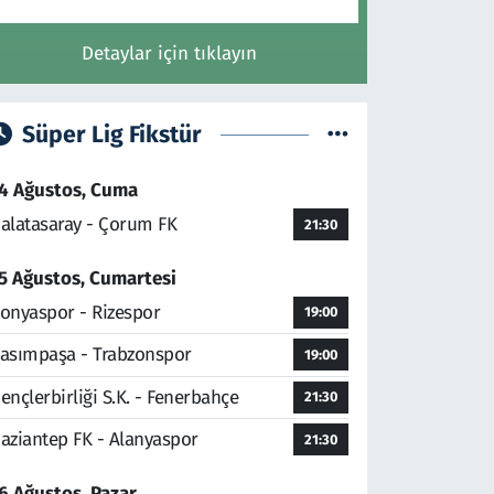
Detaylar için tıklayın
Süper Lig Fikstür
4 Ağustos, Cuma
alatasaray - Çorum FK
21:30
5 Ağustos, Cumartesi
onyaspor - Rizespor
19:00
asımpaşa - Trabzonspor
19:00
ençlerbirliği S.K. - Fenerbahçe
21:30
aziantep FK - Alanyaspor
21:30
6 Ağustos, Pazar