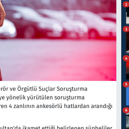
2
3
4
5
erör ve Örgütlü Suçlar Soruşturma
ye yönelik yürütülen soruşturma
ren 4 zanlının ankesörlü hatlardan arandığı
6
tan'da ikamet ettiği belirlenen şüpheliler