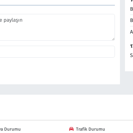
B
B
A
1
S
va Durumu
Trafik Durumu