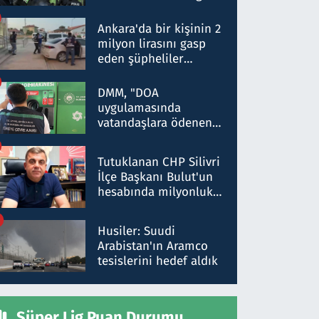
Dokuz şüphelinin
ifadelerinden ortaya
Ankara'da bir kişinin 2
çıkan tablo şok etti
milyon lirasını gasp
eden şüpheliler
Kırıkkale'de yakalandı
DMM, "DOA
uygulamasında
vatandaşlara ödenen
iade tutarlarının
düşürüldüğü" iddiasını
Tutuklanan CHP Silivri
yalanladı
İlçe Başkanı Bulut'un
hesabında milyonluk
para trafiğine: Patron
talimat verdi, ben
Husiler: Suudi
gönderdim
Arabistan'ın Aramco
tesislerini hedef aldık
Süper Lig Puan Durumu