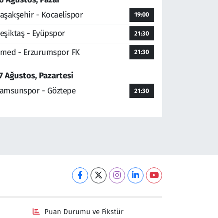
aşakşehir - Kocaelispor
19:00
eşiktaş - Eyüpspor
21:30
med - Erzurumspor FK
21:30
7 Ağustos, Pazartesi
amsunspor - Göztepe
21:30
Puan Durumu ve Fikstür