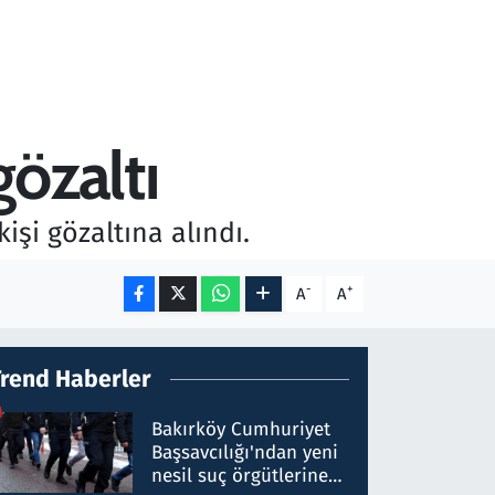
özaltı
şi gözaltına alındı.
-
+
A
A
Trend Haberler
Bakırköy Cumhuriyet
Başsavcılığı'ndan yeni
nesil suç örgütlerine