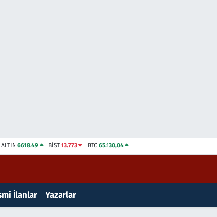
ALTIN
6618.49
BİST
13.773
BTC
65.130,04
mi İlanlar
Yazarlar