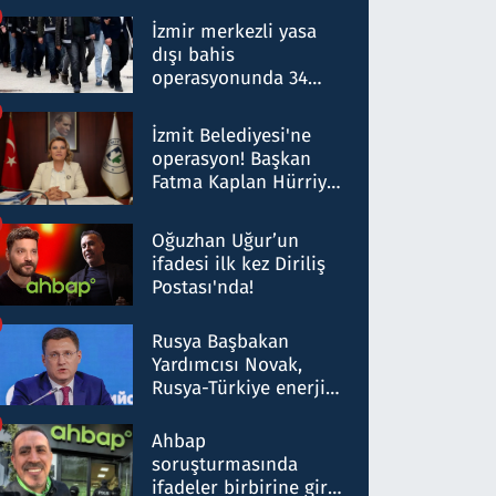
operasyon: 50 şüpheli
hakkında gözaltı kararı
İzmir merkezli yasa
dışı bahis
operasyonunda 34
gözaltı: Yaklaşık 2
Milyar liralık para
İzmit Belediyesi'ne
trafiği tespit edildi
operasyon! Başkan
Fatma Kaplan Hürriyet
ve eşi gözaltına alındı
Oğuzhan Uğur’un
ifadesi ilk kez Diriliş
Postası'nda!
Rusya Başbakan
Yardımcısı Novak,
Rusya-Türkiye enerji
ortaklığının stratejik
nitelikte olduğunu
Ahbap
belirtti
soruşturmasında
ifadeler birbirine girdi: