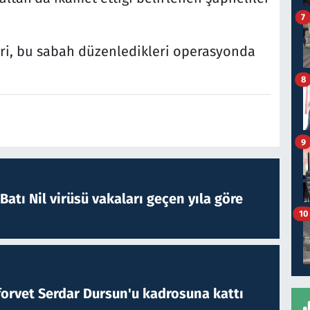
7
ri, bu sabah düzenledikleri operasyonda
8
9
atı Nil virüsü vakaları geçen yıla göre
10
forvet Serdar Dursun'u kadrosuna kattı