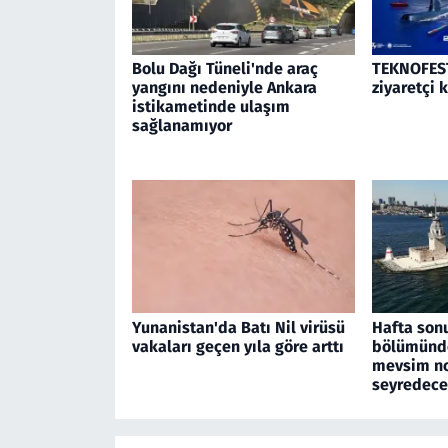
Bolu Dağı Tüneli'nde araç
TEKNOFEST
yangını nedeniyle Ankara
ziyaretçi 
istikametinde ulaşım
sağlanamıyor
Yunanistan'da Batı Nil virüsü
Hafta son
vakaları geçen yıla göre arttı
bölümünde
mevsim no
seyredec