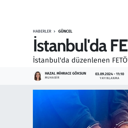
Resmi İlanlar
Rüya Tabirleri
HABERLER
GÜNCEL
İstanbul'da F
Sağlık
Savunma Sanayi
İstanbul'da düzenlenen FETÖ'
Seçim 2023
HAZAL MIHRACE GÖKSUN
03.09.2024 - 11:10
MUHABIR
YAYINLANMA
Spor
Teknoloji ve Bilim
Televizyon