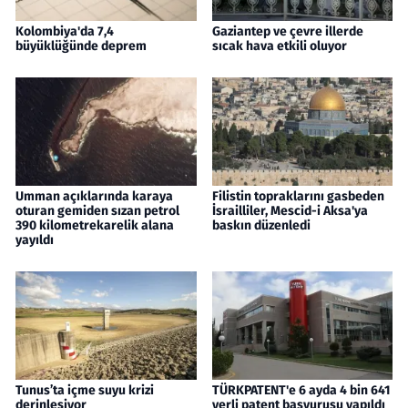
Kolombiya'da 7,4
Gaziantep ve çevre illerde
büyüklüğünde deprem
sıcak hava etkili oluyor
Umman açıklarında karaya
Filistin topraklarını gasbeden
oturan gemiden sızan petrol
İsrailliler, Mescid-i Aksa'ya
390 kilometrekarelik alana
baskın düzenledi
yayıldı
Tunus’ta içme suyu krizi
TÜRKPATENT'e 6 ayda 4 bin 641
derinleşiyor
yerli patent başvurusu yapıldı