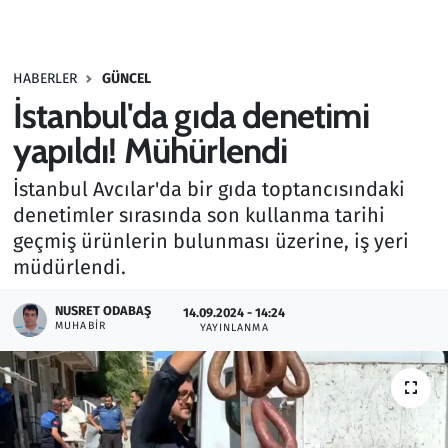
Gündem
HABERLER
GÜNCEL
Haber
İstanbul'da gıda denetimi
Kültür Sanat
yapıldı! Mühürlendi
İstanbul Avcılar'da bir gıda toptancısındaki
Kurumsal Haberler
denetimler sırasında son kullanma tarihi
geçmiş ürünlerin bulunması üzerine, iş yeri
Lezzet Durağı
müdürlendi.
Memur ve Kamu
NUSRET ODABAŞ
14.09.2024 - 14:24
MUHABIR
YAYINLANMA
Otomobil
Oyun
Ramazan