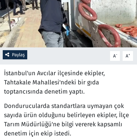
Resmi İlanlar
Rüya Tabirleri
Sağlık
Paylaş
-
+
A
A
Savunma Sanayi
İstanbul'un Avcılar ilçesinde ekipler,
Seçim 2023
Tahtakale Mahallesi'ndeki bir gıda
toptancısında denetim yaptı.
Spor
Dondurucularda standartlara uymayan çok
Teknoloji ve Bilim
sayıda ürün olduğunu belirleyen ekipler, İlçe
Televizyon
Tarım Müdürlüğü'ne bilgi vererek kapsamlı
denetim için ekip istedi.