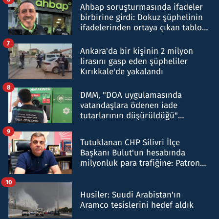
Ahbap soruşturmasında ifadeler
birbirine girdi: Dokuz şüphelinin
ifadelerinden ortaya çıkan tablo
şok etti
7
Ankara'da bir kişinin 2 milyon
lirasını gasp eden şüpheliler
Kırıkkale'de yakalandı
8
DMM, "DOA uygulamasında
vatandaşlara ödenen iade
tutarlarının düşürüldüğü"
iddiasını yalanladı
9
Tutuklanan CHP Silivri İlçe
Başkanı Bulut'un hesabında
milyonluk para trafiğine: Patron
talimat verdi, ben gönderdim
10
Husiler: Suudi Arabistan'ın
Aramco tesislerini hedef aldık