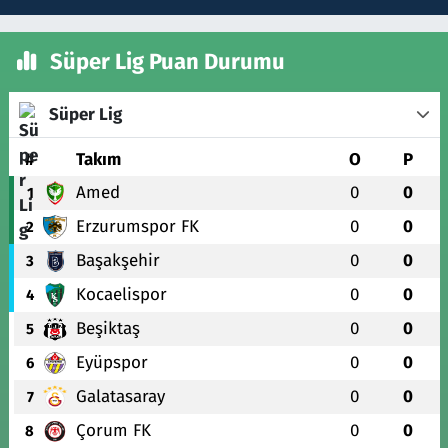
Süper Lig Puan Durumu
Süper Lig
#
Takım
O
P
Amed
0
0
1
Erzurumspor FK
0
0
2
Başakşehir
0
0
3
Kocaelispor
0
0
4
Beşiktaş
0
0
5
Eyüpspor
0
0
6
Galatasaray
0
0
7
Çorum FK
0
0
8