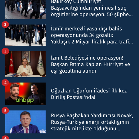
Bakırköy Cumhuriyet
Başsavcılığı'ndan yeni nesil suç
örgütlerine operasyon: 50 şüpheli
hakkında gözaltı kararı
2
İzmir merkezli yasa dışı bahis
operasyonunda 34 gözaltı:
Yaklaşık 2 Milyar liralık para trafiği
tespit edildi
3
İzmit Belediyesi'ne operasyon!
Başkan Fatma Kaplan Hürriyet ve
eşi gözaltına alındı
4
Oğuzhan Uğur’un ifadesi ilk kez
Diriliş Postası'nda!
5
Rusya Başbakan Yardımcısı Novak,
Rusya-Türkiye enerji ortaklığının
stratejik nitelikte olduğunu
belirtti
6