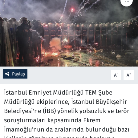
Resmi İlanlar
Rüya Tabirleri
Sağlık
Savunma Sanayi
Paylaş
-
+
A
A
Seçim 2023
İstanbul Emniyet Müdürlüğü TEM Şube
Spor
Müdürlüğü ekiplerince, İstanbul Büyükşehir
Teknoloji ve Bilim
Belediyesi'ne (İBB) yönelik yolsuzluk ve terör
soruşturmaları kapsamında Ekrem
Televizyon
İmamoğlu'nun da aralarında bulunduğu bazı