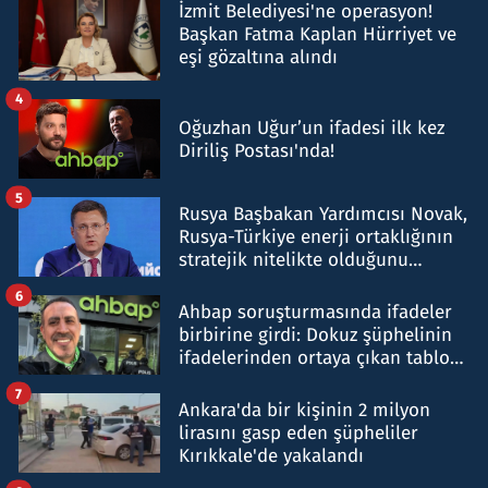
İzmit Belediyesi'ne operasyon!
Başkan Fatma Kaplan Hürriyet ve
eşi gözaltına alındı
4
Oğuzhan Uğur’un ifadesi ilk kez
Diriliş Postası'nda!
5
Rusya Başbakan Yardımcısı Novak,
Rusya-Türkiye enerji ortaklığının
stratejik nitelikte olduğunu
belirtti
6
Ahbap soruşturmasında ifadeler
birbirine girdi: Dokuz şüphelinin
ifadelerinden ortaya çıkan tablo
şok etti
7
Ankara'da bir kişinin 2 milyon
lirasını gasp eden şüpheliler
Kırıkkale'de yakalandı