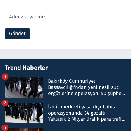
Gönder
Trend Haberler
1
Bakırköy Cumhuriyet
Başsavcılığı'ndan yeni nesil suç
örgütlerine operasyon: 50 şüpheli
hakkında gözaltı kararı
2
İzmir merkezli yasa dışı bahis
operasyonunda 34 gözaltı:
Yaklaşık 2 Milyar liralık para trafiği
tespit edildi
3