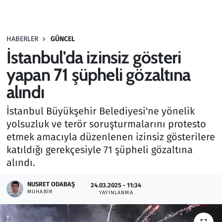
Gündem
HABERLER
GÜNCEL
Haber
İstanbul'da izinsiz gösteri
Kültür Sanat
yapan 71 şüpheli gözaltına
alındı
Kurumsal Haberler
İstanbul Büyükşehir Belediyesi'ne yönelik
Lezzet Durağı
yolsuzluk ve terör soruşturmalarını protesto
etmek amacıyla düzenlenen izinsiz gösterilere
Memur ve Kamu
katıldığı gerekçesiyle 71 şüpheli gözaltına
alındı.
Otomobil
NUSRET ODABAŞ
24.03.2025 - 11:34
MUHABIR
Oyun
YAYINLANMA
Ramazan