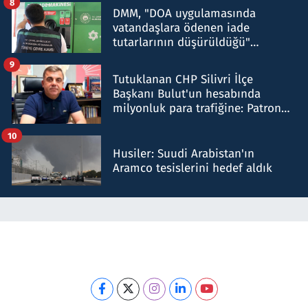
8
DMM, "DOA uygulamasında
vatandaşlara ödenen iade
tutarlarının düşürüldüğü"
iddiasını yalanladı
9
Tutuklanan CHP Silivri İlçe
Başkanı Bulut'un hesabında
milyonluk para trafiğine: Patron
talimat verdi, ben gönderdim
10
Husiler: Suudi Arabistan'ın
Aramco tesislerini hedef aldık