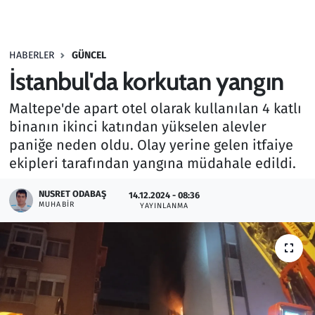
Gündem
HABERLER
GÜNCEL
Haber
İstanbul'da korkutan yangın
Kültür Sanat
Maltepe'de apart otel olarak kullanılan 4 katlı
binanın ikinci katından yükselen alevler
Kurumsal Haberler
paniğe neden oldu. Olay yerine gelen itfaiye
ekipleri tarafından yangına müdahale edildi.
Lezzet Durağı
NUSRET ODABAŞ
14.12.2024 - 08:36
Memur ve Kamu
MUHABIR
YAYINLANMA
Otomobil
Oyun
Ramazan