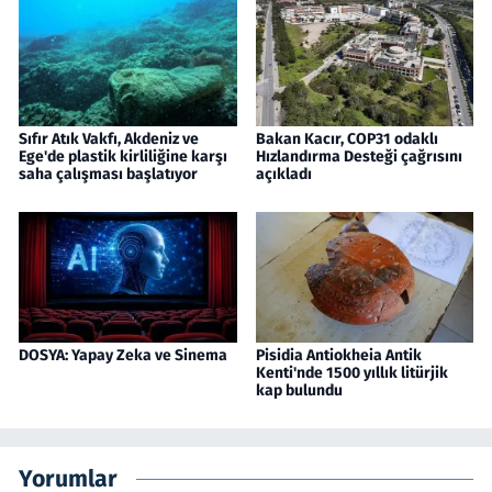
Sıfır Atık Vakfı, Akdeniz ve
Bakan Kacır, COP31 odaklı
Ege'de plastik kirliliğine karşı
Hızlandırma Desteği çağrısını
saha çalışması başlatıyor
açıkladı
DOSYA: Yapay Zeka ve Sinema
Pisidia Antiokheia Antik
Kenti'nde 1500 yıllık litürjik
kap bulundu
Yorumlar