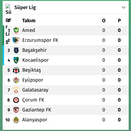
Süper Lig
#
Takım
O
P
Amed
0
0
1
Erzurumspor FK
0
0
2
Başakşehir
0
0
3
Kocaelispor
0
0
4
Beşiktaş
0
0
5
Eyüpspor
0
0
6
Galatasaray
0
0
7
Çorum FK
0
0
8
Gaziantep FK
0
0
9
Alanyaspor
0
0
10