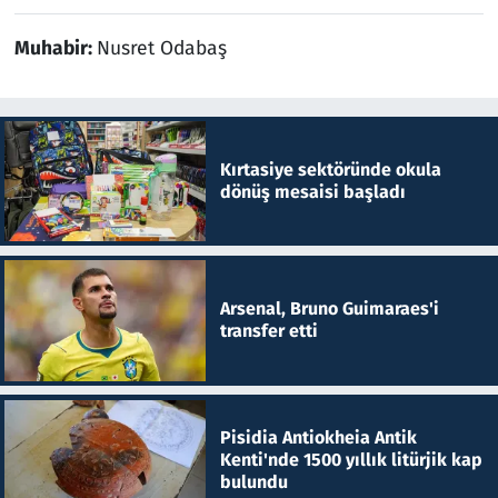
Muhabir:
Nusret Odabaş
Kırtasiye sektöründe okula
dönüş mesaisi başladı
Arsenal, Bruno Guimaraes'i
transfer etti
Pisidia Antiokheia Antik
Kenti'nde 1500 yıllık litürjik kap
bulundu