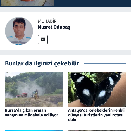
MUHABIR
Nusret Odabaş
Bunlar da ilginizi çekebilir
Bursa'da çıkan orman
Antalya'da kelebeklerin renkli
yangınına müdahale ediliyor
dünyası turistlerin yeni rotası
oldu