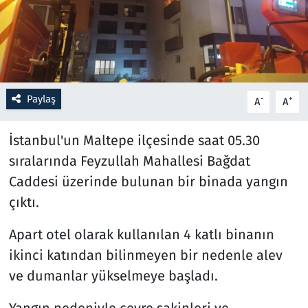
Resmi İlanlar
Rüya Tabirleri
Paylaş
-
+
Sağlık
A
A
Savunma Sanayi
İstanbul'un Maltepe ilçesinde saat 05.30
sıralarında Feyzullah Mahallesi Bağdat
Seçim 2023
Caddesi üzerinde bulunan bir binada yangın
çıktı.
Spor
Apart otel olarak kullanılan 4 katlı binanın
Teknoloji ve Bilim
ikinci katından bilinmeyen bir nedenle alev
ve dumanlar yükselmeye başladı.
Televizyon
Yangın nedeniyle çevre sakinleri ve