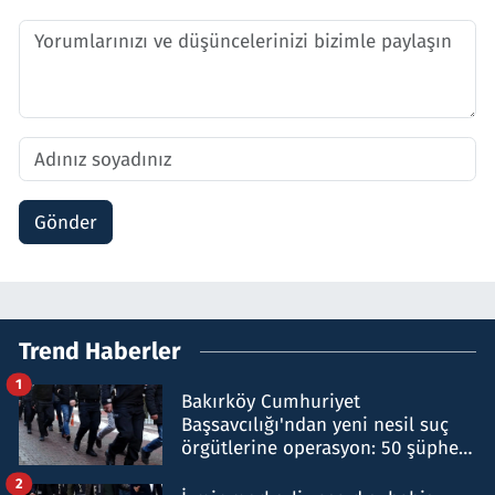
Gönder
Trend Haberler
1
Bakırköy Cumhuriyet
Başsavcılığı'ndan yeni nesil suç
örgütlerine operasyon: 50 şüpheli
hakkında gözaltı kararı
2