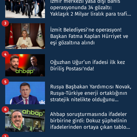
İzmir merkezli yasa dışı bahis
operasyonunda 34 gözaltı:
Yaklaşık 2 Milyar liralık para trafiği
tespit edildi
3
İzmit Belediyesi'ne operasyon!
Başkan Fatma Kaplan Hürriyet ve
eşi gözaltına alındı
4
Oğuzhan Uğur’un ifadesi ilk kez
Diriliş Postası'nda!
5
Rusya Başbakan Yardımcısı Novak,
Rusya-Türkiye enerji ortaklığının
stratejik nitelikte olduğunu
belirtti
6
Ahbap soruşturmasında ifadeler
birbirine girdi: Dokuz şüphelinin
ifadelerinden ortaya çıkan tablo
şok etti
7