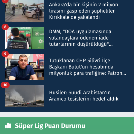
Ankara'da bir kişinin 2 milyon
lirasını gasp eden şüpheliler
Kırıkkale'de yakalandı
8
DMM, "DOA uygulamasında
vatandaşlara ödenen iade
tutarlarının düşürüldüğü"
iddiasını yalanladı
9
Tutuklanan CHP Silivri İlçe
Başkanı Bulut'un hesabında
milyonluk para trafiğine: Patron
talimat verdi, ben gönderdim
10
Husiler: Suudi Arabistan'ın
Aramco tesislerini hedef aldık
Süper Lig Puan Durumu