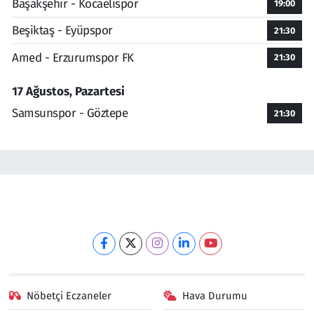
Başakşehir - Kocaelispor
19:00
Beşiktaş - Eyüpspor
21:30
Amed - Erzurumspor FK
21:30
17 Ağustos, Pazartesi
Samsunspor - Göztepe
21:30
Nöbetçi Eczaneler
Hava Durumu