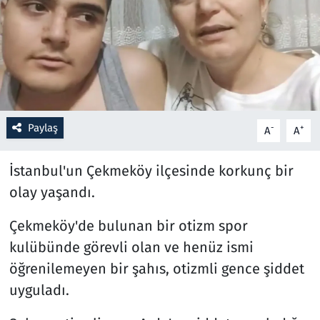
Resmi İlanlar
Rüya Tabirleri
Sağlık
Paylaş
-
+
A
A
Savunma Sanayi
İstanbul'un Çekmeköy ilçesinde korkunç bir
Seçim 2023
olay yaşandı.
Spor
Çekmeköy'de bulunan bir otizm spor
kulübünde görevli olan ve henüz ismi
Teknoloji ve Bilim
öğrenilemeyen bir şahıs, otizmli gence şiddet
Televizyon
uyguladı.