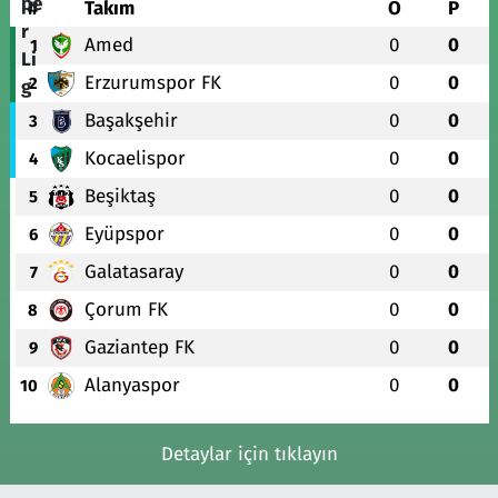
#
Takım
O
P
Amed
0
0
1
Erzurumspor FK
0
0
2
Başakşehir
0
0
3
Kocaelispor
0
0
4
Beşiktaş
0
0
5
Eyüpspor
0
0
6
Galatasaray
0
0
7
Çorum FK
0
0
8
Gaziantep FK
0
0
9
Alanyaspor
0
0
10
Detaylar için tıklayın