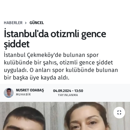
Gündem
HABERLER
GÜNCEL
Haber
İstanbul'da otizmli gence
Kültür Sanat
şiddet
İstanbul Çekmeköy'de bulunan spor
Kurumsal Haberler
kulübünde bir şahıs, otizmli gence şiddet
uyguladı. O anları spor kulübünde bulunan
Lezzet Durağı
bir başka üye kayda aldı.
Memur ve Kamu
NUSRET ODABAŞ
04.09.2024 - 13:50
MUHABIR
YAYINLANMA
Otomobil
Oyun
Ramazan