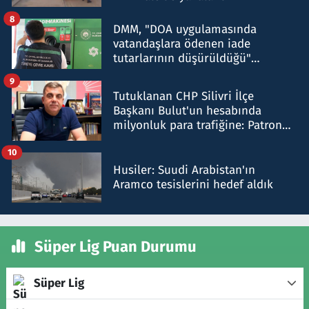
8
DMM, "DOA uygulamasında
vatandaşlara ödenen iade
tutarlarının düşürüldüğü"
iddiasını yalanladı
9
Tutuklanan CHP Silivri İlçe
Başkanı Bulut'un hesabında
milyonluk para trafiğine: Patron
talimat verdi, ben gönderdim
10
Husiler: Suudi Arabistan'ın
Aramco tesislerini hedef aldık
Süper Lig Puan Durumu
Süper Lig