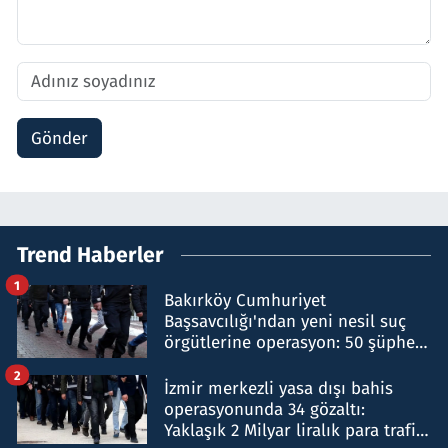
Gönder
Trend Haberler
1
Bakırköy Cumhuriyet
Başsavcılığı'ndan yeni nesil suç
örgütlerine operasyon: 50 şüpheli
hakkında gözaltı kararı
2
İzmir merkezli yasa dışı bahis
operasyonunda 34 gözaltı:
Yaklaşık 2 Milyar liralık para trafiği