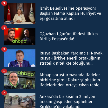
tespit edildi
3
İzmit Belediyesi'ne operasyon!
Başkan Fatma Kaplan Hürriyet ve
eşi gözaltına alındı
4
Oğuzhan Uğur’un ifadesi ilk kez
Diriliş Postası'nda!
5
Rusya Başbakan Yardımcısı Novak,
Rusya-Türkiye enerji ortaklığının
stratejik nitelikte olduğunu
belirtti
6
Ahbap soruşturmasında ifadeler
birbirine girdi: Dokuz şüphelinin
ifadelerinden ortaya çıkan tablo
şok etti
7
Ankara'da bir kişinin 2 milyon
lirasını gasp eden şüpheliler
Kırıkkale'de yakalandı