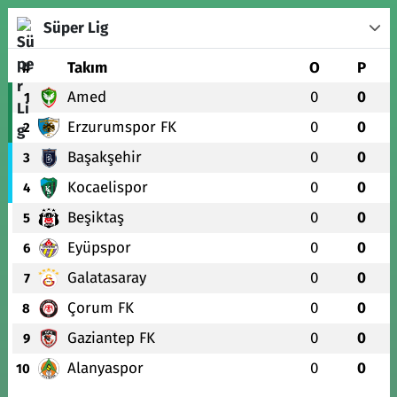
Süper Lig
#
Takım
O
P
Amed
0
0
1
Erzurumspor FK
0
0
2
Başakşehir
0
0
3
Kocaelispor
0
0
4
Beşiktaş
0
0
5
Eyüpspor
0
0
6
Galatasaray
0
0
7
Çorum FK
0
0
8
Gaziantep FK
0
0
9
Alanyaspor
0
0
10