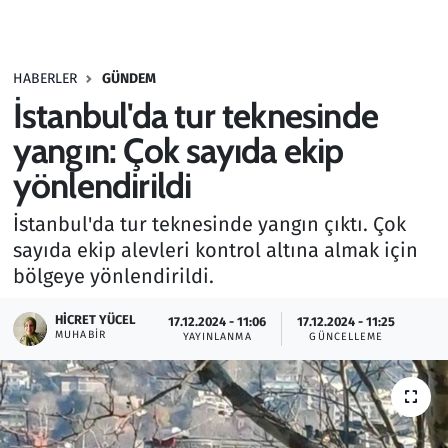
Gündem
HABERLER
GÜNDEM
Haber
İstanbul'da tur teknesinde
Kültür Sanat
yangın: Çok sayıda ekip
yönlendirildi
Kurumsal Haberler
İstanbul'da tur teknesinde yangın çıktı. Çok
Lezzet Durağı
sayıda ekip alevleri kontrol altına almak için
bölgeye yönlendirildi.
Memur ve Kamu
HICRET YÜCEL
17.12.2024 - 11:06
17.12.2024 - 11:25
MUHABIR
YAYINLANMA
GÜNCELLEME
Otomobil
Oyun
Ramazan