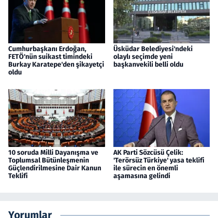
Cumhurbaşkanı Erdoğan,
Üsküdar Belediyesi'ndeki
FETÖ'nün suikast timindeki
olaylı seçimde yeni
Burkay Karatepe'den şikayetçi
başkanvekili belli oldu
oldu
10 soruda Milli Dayanışma ve
AK Parti Sözcüsü Çelik:
Toplumsal Bütünleşmenin
'Terörsüz Türkiye' yasa teklifi
Güçlendirilmesine Dair Kanun
ile sürecin en önemli
Teklifi
aşamasına gelindi
Yorumlar