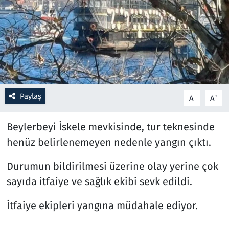
Resmi İlanlar
Rüya Tabirleri
Sağlık
Paylaş
-
+
A
A
Savunma Sanayi
Beylerbeyi İskele mevkisinde, tur teknesinde
Seçim 2023
henüz belirlenemeyen nedenle yangın çıktı.
Spor
Durumun bildirilmesi üzerine olay yerine çok
Teknoloji ve Bilim
sayıda itfaiye ve sağlık ekibi sevk edildi.
İtfaiye ekipleri yangına müdahale ediyor.
Televizyon