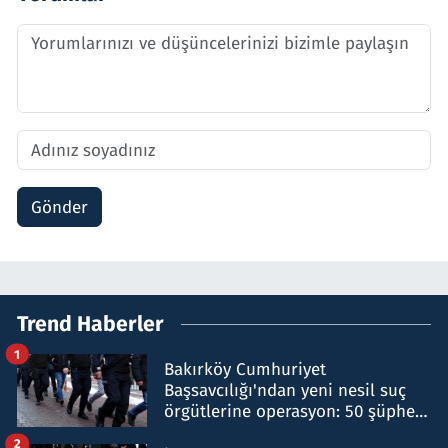
Gönder
Trend Haberler
1
Bakırköy Cumhuriyet
Başsavcılığı'ndan yeni nesil suç
örgütlerine operasyon: 50 şüpheli
hakkında gözaltı kararı
2