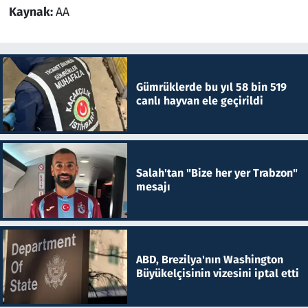
Kaynak:
AA
Gümrüklerde bu yıl 58 bin 519
canlı hayvan ele geçirildi
Salah'tan "Bize her yer Trabzon"
mesajı
ABD, Brezilya'nın Washington
Büyükelçisinin vizesini iptal etti