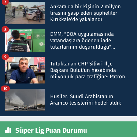
7
Ankara'da bir kişinin 2 milyon
lirasını gasp eden şüpheliler
Kırıkkale'de yakalandı
8
DMM, "DOA uygulamasında
vatandaşlara ödenen iade
tutarlarının düşürüldüğü"
iddiasını yalanladı
9
Tutuklanan CHP Silivri İlçe
Başkanı Bulut'un hesabında
milyonluk para trafiğine: Patron
talimat verdi, ben gönderdim
10
Husiler: Suudi Arabistan'ın
Aramco tesislerini hedef aldık
Süper Lig Puan Durumu