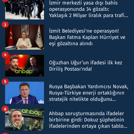
İzmir merkezli yasa dışı bahis
operasyonunda 34 gözaltı:
Yaklaşık 2 Milyar liralık para trafiği
tespit edildi
3
İzmit Belediyesi'ne operasyon!
Başkan Fatma Kaplan Hürriyet ve
eşi gözaltına alındı
4
Oğuzhan Uğur’un ifadesi ilk kez
Diriliş Postası'nda!
5
Rusya Başbakan Yardımcısı Novak,
Rusya-Türkiye enerji ortaklığının
stratejik nitelikte olduğunu
belirtti
6
Ahbap soruşturmasında ifadeler
birbirine girdi: Dokuz şüphelinin
ifadelerinden ortaya çıkan tablo
şok etti