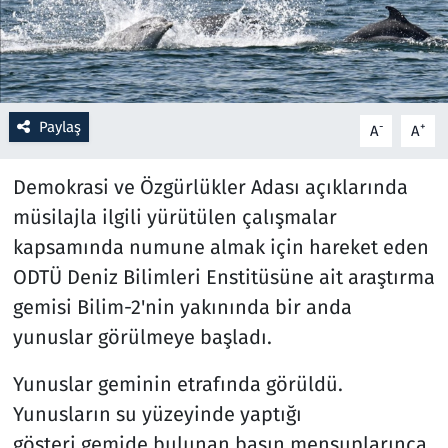
Resmi İlanlar
Rüya Tabirleri
Paylaş
-
+
A
A
Sağlık
Demokrasi ve Özgürlükler Adası açıklarında
Savunma Sanayi
müsilajla ilgili yürütülen çalışmalar
kapsamında numune almak için hareket eden
Seçim 2023
ODTÜ Deniz Bilimleri Enstitüsüne ait araştırma
Spor
gemisi Bilim-2'nin yakınında bir anda
yunuslar görülmeye başladı.
Teknoloji ve Bilim
Yunuslar geminin etrafında görüldü.
Televizyon
Yunusların su yüzeyinde yaptığı
gösteri gemide bulunan basın mensuplarınca