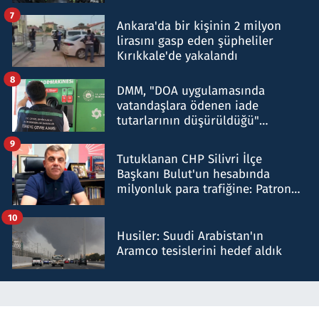
şok etti
7
Ankara'da bir kişinin 2 milyon
lirasını gasp eden şüpheliler
Kırıkkale'de yakalandı
8
DMM, "DOA uygulamasında
vatandaşlara ödenen iade
tutarlarının düşürüldüğü"
iddiasını yalanladı
9
Tutuklanan CHP Silivri İlçe
Başkanı Bulut'un hesabında
milyonluk para trafiğine: Patron
talimat verdi, ben gönderdim
10
Husiler: Suudi Arabistan'ın
Aramco tesislerini hedef aldık