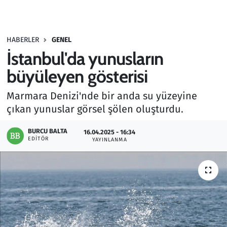
Gündem
HABERLER
GENEL
Haber
İstanbul'da yunusların
Kültür Sanat
büyüleyen gösterisi
Marmara Denizi'nde bir anda su yüzeyine
Kurumsal Haberler
çıkan yunuslar görsel şölen oluşturdu.
Lezzet Durağı
BURCU BALTA
16.04.2025 - 16:34
EDITÖR
YAYINLANMA
Memur ve Kamu
Otomobil
Oyun
Ramazan