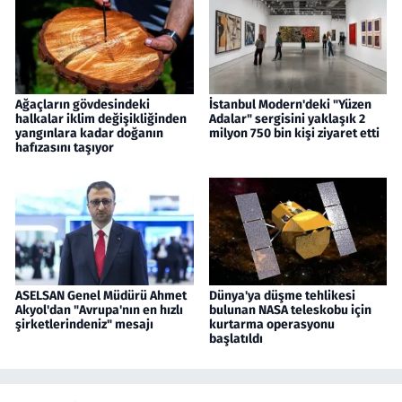
Ağaçların gövdesindeki
İstanbul Modern'deki "Yüzen
halkalar iklim değişikliğinden
Adalar" sergisini yaklaşık 2
yangınlara kadar doğanın
milyon 750 bin kişi ziyaret etti
hafızasını taşıyor
ASELSAN Genel Müdürü Ahmet
Dünya'ya düşme tehlikesi
Akyol'dan "Avrupa'nın en hızlı
bulunan NASA teleskobu için
şirketlerindeniz" mesajı
kurtarma operasyonu
başlatıldı