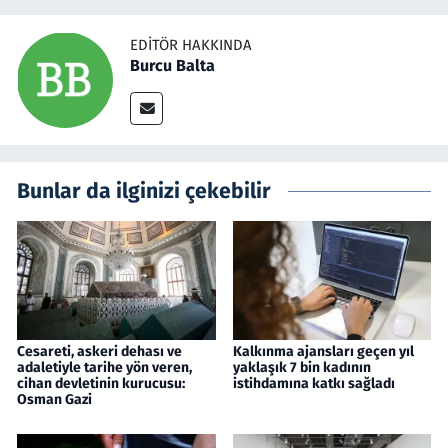
EDITÖR HAKKINDA
Burcu Balta
Bunlar da ilginizi çekebilir
Cesareti, askeri dehası ve
Kalkınma ajansları geçen yıl
adaletiyle tarihe yön veren,
yaklaşık 7 bin kadının
cihan devletinin kurucusu:
istihdamına katkı sağladı
Osman Gazi