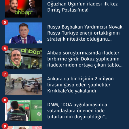
Oğuzhan Uğur’un ifadesi ilk kez
Diriliş Postası'nda!
5
Rusya Başbakan Yardımcısı Novak,
Rusya-Türkiye enerji ortaklığının
stratejik nitelikte olduğunu
belirtti
6
Ahbap soruşturmasında ifadeler
birbirine girdi: Dokuz şüphelinin
ifadelerinden ortaya çıkan tablo
şok etti
7
Ankara'da bir kişinin 2 milyon
lirasını gasp eden şüpheliler
Kırıkkale'de yakalandı
8
DMM, "DOA uygulamasında
vatandaşlara ödenen iade
tutarlarının düşürüldüğü"
iddiasını yalanladı
9