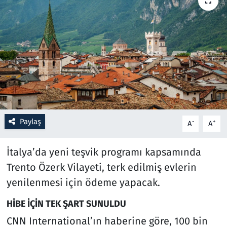
Resmi İlanlar
Rüya Tabirleri
Sağlık
Savunma Sanayi
Paylaş
-
+
A
A
Seçim 2023
İtalya’da yeni teşvik programı kapsamında
Spor
Trento Özerk Vilayeti, terk edilmiş evlerin
Teknoloji ve Bilim
yenilenmesi için ödeme yapacak.
HİBE İÇİN TEK ŞART SUNULDU
Televizyon
CNN International’ın haberine göre, 100 bin