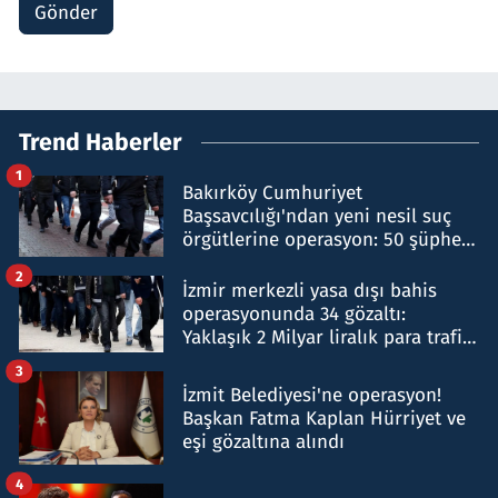
Gönder
Trend Haberler
1
Bakırköy Cumhuriyet
Başsavcılığı'ndan yeni nesil suç
örgütlerine operasyon: 50 şüpheli
hakkında gözaltı kararı
2
İzmir merkezli yasa dışı bahis
operasyonunda 34 gözaltı:
Yaklaşık 2 Milyar liralık para trafiği
tespit edildi
3
İzmit Belediyesi'ne operasyon!
Başkan Fatma Kaplan Hürriyet ve
eşi gözaltına alındı
4