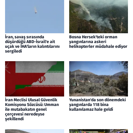
İran, savaş sırasında
Bosna Hersek'teki orman
düşürdüğü ABD-İsrail'e ait
yangınlarına askeri
uçak ve İHA'ların kalıntılarını
helikopterler müdahale ediyor
sergiledi
İran Meclisi Ulusal Güvenlik
Yunanistan'da son dönemdeki
Komisyonu Sözcüsü: Umman
yangınlarda 118 bina
ile mutabakatın genel
kullanılamaz hale geldi
çerçevesi neredeyse
şekillendi