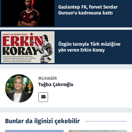
Gaziantep FK, forvet Serdar
Dursun'u kadrosuna kattı
Özgün tarzıyla Türk müziğine
yön veren Erkin Koray
MUHABIR
Tuğba Çakıroğlu
Bunlar da ilginizi çekebilir