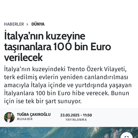
Gündem
HABERLER
DÜNYA
Haber
İtalya’nın kuzeyine
Kültür Sanat
taşınanlara 100 bin Euro
verilecek
Kurumsal Haberler
İtalya’nın kuzeyindeki Trento Özerk Vilayeti,
Lezzet Durağı
terk edilmiş evlerin yeniden canlandırılması
amacıyla İtalya içinde ve yurtdışında yaşayan
Memur ve Kamu
İtalyanlara 100 bin Euro hibe verecek. Bunun
için ise tek bir şart sunuyor.
Otomobil
TUĞBA ÇAKIROĞLU
23.03.2025 - 11:50
MUHABIR
Oyun
YAYINLANMA
Ramazan