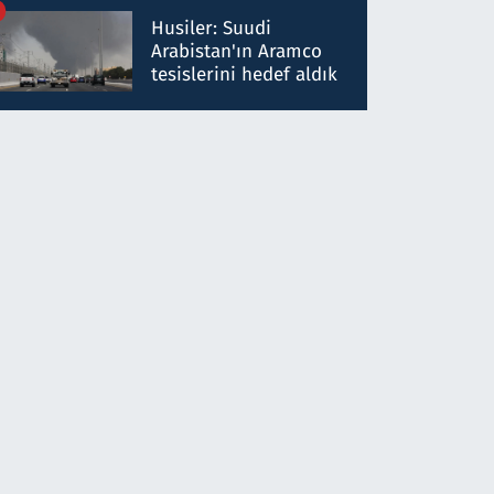
talimat verdi, ben
Husiler: Suudi
gönderdim
Arabistan'ın Aramco
tesislerini hedef aldık