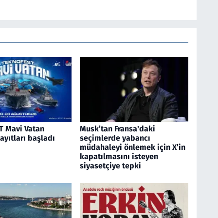
 Mavi Vatan
Musk’tan Fransa'daki
kayıtları başladı
seçimlerde yabancı
müdahaleyi önlemek için X’in
kapatılmasını isteyen
siyasetçiye tepki