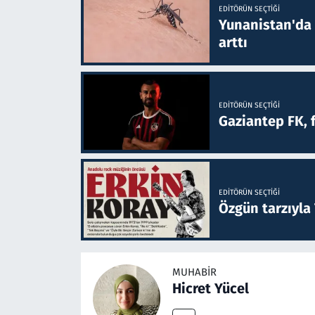
EDITÖRÜN SEÇTIĞI
Yunanistan'da B
arttı
EDITÖRÜN SEÇTIĞI
Gaziantep FK, 
EDITÖRÜN SEÇTIĞI
Özgün tarzıyla
MUHABIR
Hicret Yücel