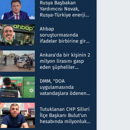
Rusya Başbakan
Yardımcısı Novak,
Rusya-Türkiye enerji
ortaklığının stratejik
nitelikte olduğunu
Ahbap
belirtti
soruşturmasında
ifadeler birbirine girdi:
Dokuz şüphelinin
ifadelerinden ortaya
Ankara'da bir kişinin 2
çıkan tablo şok etti
milyon lirasını gasp
eden şüpheliler
Kırıkkale'de yakalandı
DMM, "DOA
uygulamasında
vatandaşlara ödenen
iade tutarlarının
düşürüldüğü" iddiasını
Tutuklanan CHP Silivri
yalanladı
İlçe Başkanı Bulut'un
hesabında milyonluk
para trafiğine: Patron