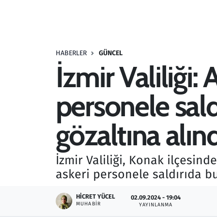
Resmi İlanlar
Rüya Tabirleri
HABERLER
GÜNCEL
İzmir Valiliği:
Sağlık
personele sald
Savunma Sanayi
Seçim 2023
gözaltına alınd
Spor
İzmir Valiliği, Konak ilçesind
Teknoloji ve Bilim
askeri personele saldırıda bu
Televizyon
HICRET YÜCEL
02.09.2024 - 19:04
MUHABIR
YAYINLANMA