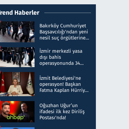
Trend Haberler
Bakırköy Cumhuriyet
Başsavcılığı'ndan yeni
nesil suç örgütlerine
operasyon: 50 şüpheli
hakkında gözaltı kararı
İzmir merkezli yasa
dışı bahis
operasyonunda 34
gözaltı: Yaklaşık 2
Milyar liralık para
İzmit Belediyesi'ne
trafiği tespit edildi
operasyon! Başkan
Fatma Kaplan Hürriyet
ve eşi gözaltına alındı
Oğuzhan Uğur’un
ifadesi ilk kez Diriliş
Postası'nda!