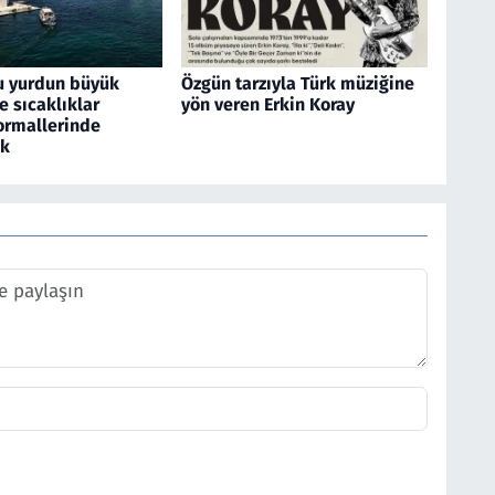
u yurdun büyük
Özgün tarzıyla Türk müziğine
 sıcaklıklar
yön veren Erkin Koray
rmallerinde
ek