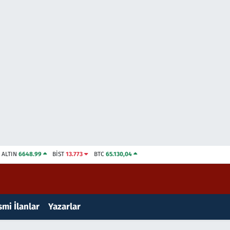
ALTIN
6648.99
BİST
13.773
BTC
65.130,04
mi İlanlar
Yazarlar