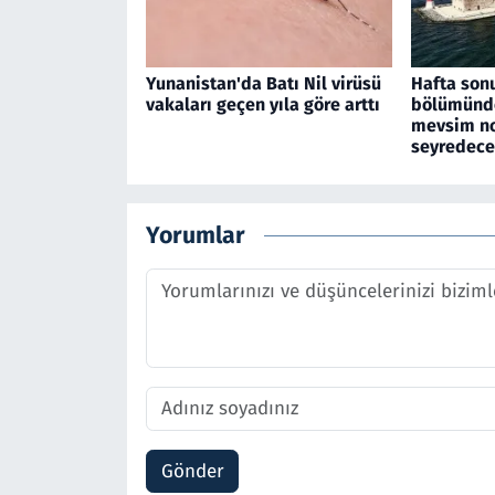
Yunanistan'da Batı Nil virüsü
Hafta son
vakaları geçen yıla göre arttı
bölümünde
mevsim no
seyredec
Yorumlar
Gönder