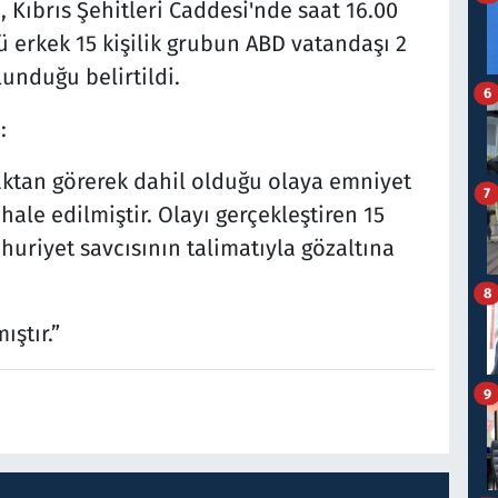
, Kıbrıs Şehitleri Caddesi'nde saat 16.00
’ü erkek 15 kişilik grubun ABD vatandaşı 2
lunduğu belirtildi.
6
:
zaktan görerek dahil olduğu olaya emniyet
7
ale edilmiştir. Olayı gerçekleştiren 15
uriyet savcısının talimatıyla gözaltına
8
ıştır.”
9