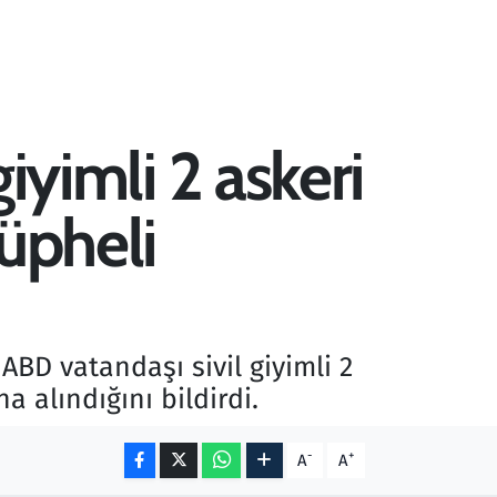
giyimli 2 askeri
üpheli
 ABD vatandaşı sivil giyimli 2
 alındığını bildirdi.
-
+
A
A