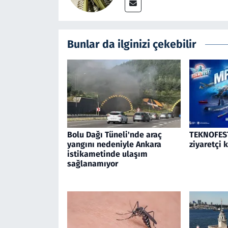
Bunlar da ilginizi çekebilir
Bolu Dağı Tüneli'nde araç
TEKNOFEST
yangını nedeniyle Ankara
ziyaretçi 
istikametinde ulaşım
sağlanamıyor