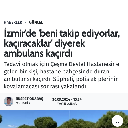
Gündem
HABERLER
GÜNCEL
Haber
İzmir'de 'beni takip ediyorlar,
Kültür Sanat
kaçıracaklar' diyerek
ambulans kaçırdı
Kurumsal Haberler
Tedavi olmak için Çeşme Devlet Hastanesine
Lezzet Durağı
gelen bir kişi, hastane bahçesinde duran
ambulansı kaçırdı. Şüpheli, polis ekiplerinin
Memur ve Kamu
kovalamacası sonrası yakalandı.
Otomobil
NUSRET ODABAŞ
30.09.2024 - 15:24
MUHABIR
YAYINLANMA
Oyun
Ramazan