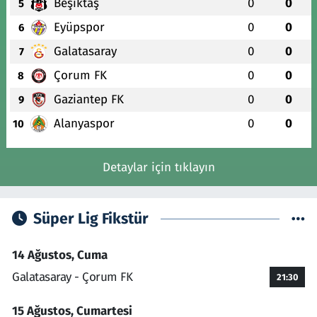
Beşiktaş
0
0
5
Eyüpspor
0
0
6
Galatasaray
0
0
7
Çorum FK
0
0
8
Gaziantep FK
0
0
9
Alanyaspor
0
0
10
Detaylar için tıklayın
Süper Lig Fikstür
14 Ağustos, Cuma
Galatasaray - Çorum FK
21:30
15 Ağustos, Cumartesi