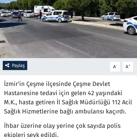
Resmi İlanlar
Rüya Tabirleri
Sağlık
Savunma Sanayi
Paylaş
-
+
A
A
Seçim 2023
İzmir'in Çeşme ilçesinde Çeşme Devlet
Spor
Hastanesine tedavi için gelen 42 yaşındaki
M.K., hasta getiren İl Sağlık Müdürlüğü 112 Acil
Teknoloji ve Bilim
Sağlık Hizmetlerine bağlı ambulansı kaçırdı.
Televizyon
İhbar üzerine olay yerine çok sayıda polis
ekipleri sevk edildi.