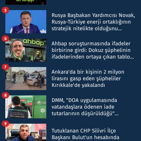
5
Rusya Başbakan Yardımcısı Novak,
Rusya-Türkiye enerji ortaklığının
stratejik nitelikte olduğunu
belirtti
6
Ahbap soruşturmasında ifadeler
birbirine girdi: Dokuz şüphelinin
ifadelerinden ortaya çıkan tablo
şok etti
7
Ankara'da bir kişinin 2 milyon
lirasını gasp eden şüpheliler
Kırıkkale'de yakalandı
8
DMM, "DOA uygulamasında
vatandaşlara ödenen iade
tutarlarının düşürüldüğü"
iddiasını yalanladı
9
Tutuklanan CHP Silivri İlçe
Başkanı Bulut'un hesabında