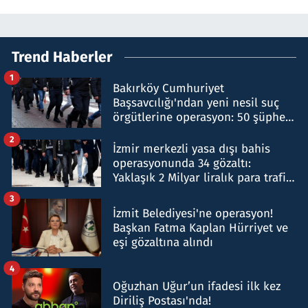
Trend Haberler
1
Bakırköy Cumhuriyet
Başsavcılığı'ndan yeni nesil suç
örgütlerine operasyon: 50 şüpheli
hakkında gözaltı kararı
2
İzmir merkezli yasa dışı bahis
operasyonunda 34 gözaltı:
Yaklaşık 2 Milyar liralık para trafiği
tespit edildi
3
İzmit Belediyesi'ne operasyon!
Başkan Fatma Kaplan Hürriyet ve
eşi gözaltına alındı
4
Oğuzhan Uğur’un ifadesi ilk kez
Diriliş Postası'nda!