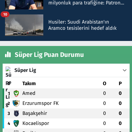
milyonluk para trafiğine: Patron
talimat verdi, ben gönderdim
10
Husiler: Suudi Arabistan'ın
Aramco tesislerini hedef aldık
Süper Lig Puan Durumu
Süper Lig
#
Takım
O
P
Amed
0
0
1
Erzurumspor FK
0
0
2
Başakşehir
0
0
3
Kocaelispor
0
0
4