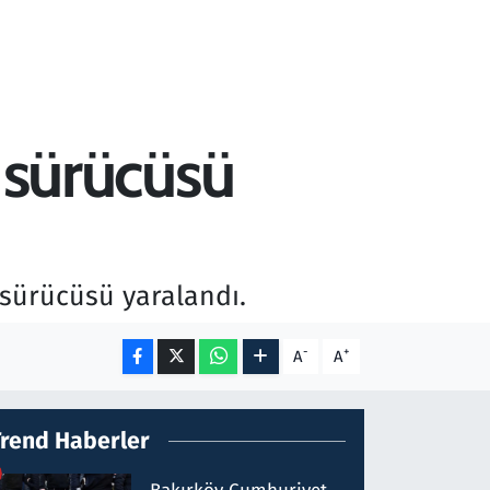
n sürücüsü
n sürücüsü yaralandı.
-
+
A
A
Trend Haberler