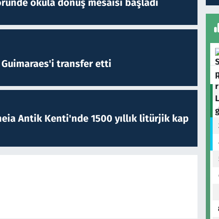
öründe okula dönüş mesaisi başladı
Guimaraes'i transfer etti
eia Antik Kenti'nde 1500 yıllık litürjik kap