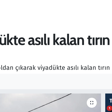
kte asılı kalan tırı
oldan çıkarak viyadükte asılı kalan tırı
1