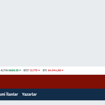
ALTIN
6660.55
BİST
13.779
BTC
64.944,08
mi İlanlar
Yazarlar