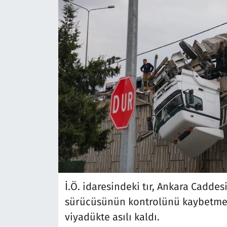
İ.Ö. idaresindeki tır, Ankara Cadde
sürücüsünün kontrolünü kaybetmesi
viyadükte asılı kaldı.