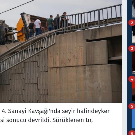
2
3
4
5
si 4. Sanayi Kavşağı'nda seyir halindeyken
 sonucu devrildi. Sürüklenen tır,
6