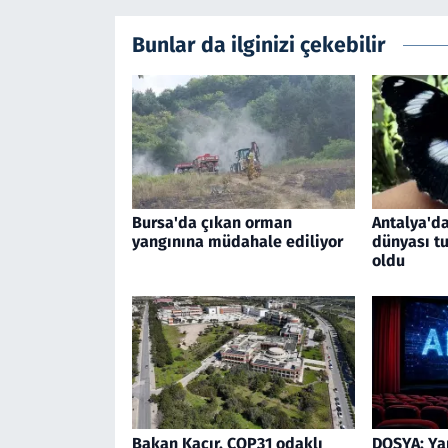
Bunlar da ilginizi çekebilir
Bursa'da çıkan orman
Antalya'da
yangınına müdahale ediliyor
dünyası tu
oldu
Bakan Kacır, COP31 odaklı
DOSYA: Ya