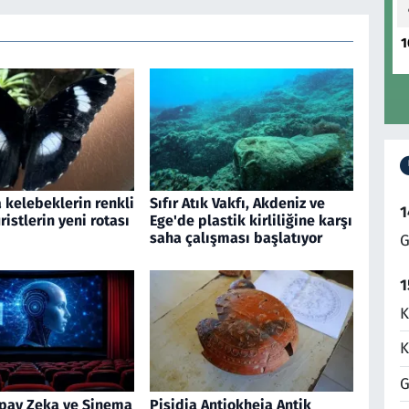
1
 kelebeklerin renkli
Sıfır Atık Vakfı, Akdeniz ve
1
ristlerin yeni rotası
Ege'de plastik kirliliğine karşı
saha çalışması başlatıyor
G
1
K
K
G
pay Zeka ve Sinema
Pisidia Antiokheia Antik