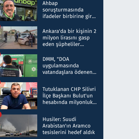
nitelikte olduğunu
Ahbap
belirtti
soruşturmasında
ifadeler birbirine girdi:
Dokuz şüphelinin
ifadelerinden ortaya
Ankara'da bir kişinin 2
çıkan tablo şok etti
milyon lirasını gasp
eden şüpheliler
Kırıkkale'de yakalandı
DMM, "DOA
uygulamasında
vatandaşlara ödenen
iade tutarlarının
düşürüldüğü" iddiasını
Tutuklanan CHP Silivri
yalanladı
İlçe Başkanı Bulut'un
hesabında milyonluk
para trafiğine: Patron
talimat verdi, ben
Husiler: Suudi
gönderdim
Arabistan'ın Aramco
tesislerini hedef aldık