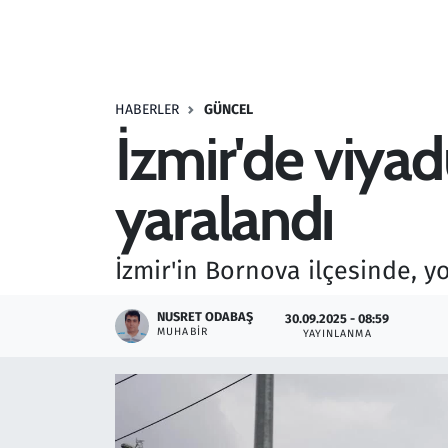
Resmi İlanlar
Rüya Tabirleri
HABERLER
GÜNCEL
İzmir'de viyadü
Sağlık
yaralandı
Savunma Sanayi
Seçim 2023
İzmir'in Bornova ilçesinde, y
Spor
NUSRET ODABAŞ
30.09.2025 - 08:59
MUHABIR
YAYINLANMA
Teknoloji ve Bilim
Televizyon