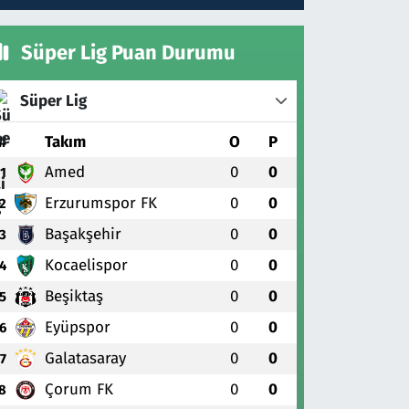
Süper Lig Puan Durumu
Süper Lig
#
Takım
O
P
Amed
0
0
1
Erzurumspor FK
0
0
2
Başakşehir
0
0
3
Kocaelispor
0
0
4
Beşiktaş
0
0
5
Eyüpspor
0
0
6
Galatasaray
0
0
7
Çorum FK
0
0
8