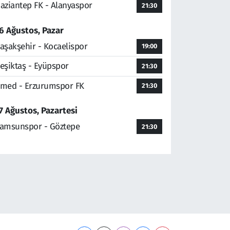
aziantep FK - Alanyaspor
21:30
6 Ağustos, Pazar
aşakşehir - Kocaelispor
19:00
eşiktaş - Eyüpspor
21:30
med - Erzurumspor FK
21:30
7 Ağustos, Pazartesi
amsunspor - Göztepe
21:30