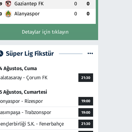
Gaziantep FK
0
0
9
Alanyaspor
0
0
0
Detaylar için tıklayın
Süper Lig Fikstür
4 Ağustos, Cuma
alatasaray - Çorum FK
21:30
5 Ağustos, Cumartesi
onyaspor - Rizespor
19:00
asımpaşa - Trabzonspor
19:00
ençlerbirliği S.K. - Fenerbahçe
21:30