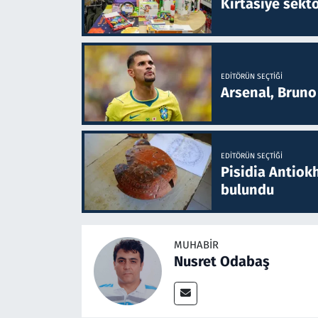
Kırtasiye sekt
EDITÖRÜN SEÇTIĞI
Arsenal, Bruno 
EDITÖRÜN SEÇTIĞI
Pisidia Antiokh
bulundu
MUHABIR
Nusret Odabaş