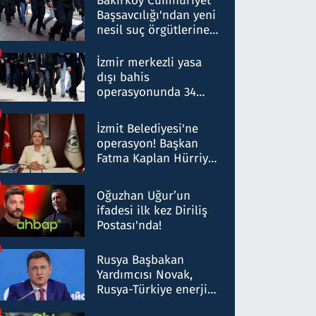
Bakırköy Cumhuriyet
Başsavcılığı'ndan yeni
nesil suç örgütlerine
operasyon: 50 şüpheli
hakkında gözaltı kararı
İzmir merkezli yasa
dışı bahis
operasyonunda 34
gözaltı: Yaklaşık 2
Milyar liralık para
İzmit Belediyesi'ne
trafiği tespit edildi
operasyon! Başkan
Fatma Kaplan Hürriyet
ve eşi gözaltına alındı
Oğuzhan Uğur’un
ifadesi ilk kez Diriliş
Postası'nda!
Rusya Başbakan
Yardımcısı Novak,
Rusya-Türkiye enerji
ortaklığının stratejik