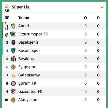
Süper Lig
#
Takım
O
P
Amed
0
0
1
Erzurumspor FK
0
0
2
Başakşehir
0
0
3
Kocaelispor
0
0
4
Beşiktaş
0
0
5
Eyüpspor
0
0
6
Galatasaray
0
0
7
Çorum FK
0
0
8
Gaziantep FK
0
0
9
Alanyaspor
0
0
10