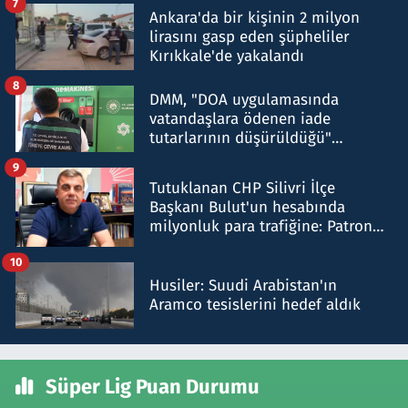
7
Ankara'da bir kişinin 2 milyon
lirasını gasp eden şüpheliler
Kırıkkale'de yakalandı
8
DMM, "DOA uygulamasında
vatandaşlara ödenen iade
tutarlarının düşürüldüğü"
iddiasını yalanladı
9
Tutuklanan CHP Silivri İlçe
Başkanı Bulut'un hesabında
milyonluk para trafiğine: Patron
talimat verdi, ben gönderdim
10
Husiler: Suudi Arabistan'ın
Aramco tesislerini hedef aldık
Süper Lig Puan Durumu