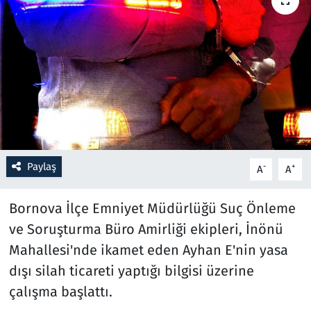
Resmi İlanlar
Rüya Tabirleri
Sağlık
Savunma Sanayi
Paylaş
-
+
A
A
Seçim 2023
Bornova İlçe Emniyet Müdürlüğü Suç Önleme
Spor
ve Soruşturma Büro Amirliği ekipleri, İnönü
Teknoloji ve Bilim
Mahallesi'nde ikamet eden Ayhan E'nin yasa
dışı silah ticareti yaptığı bilgisi üzerine
Televizyon
çalışma başlattı.