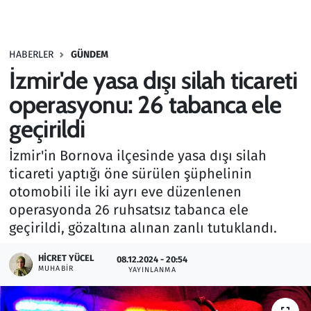
Gündem
HABERLER
GÜNDEM
Haber
İzmir'de yasa dışı silah ticareti
Kültür Sanat
operasyonu: 26 tabanca ele
geçirildi
Kurumsal Haberler
İzmir'in Bornova ilçesinde yasa dışı silah
Lezzet Durağı
ticareti yaptığı öne sürülen şüphelinin
otomobili ile iki ayrı eve düzenlenen
Memur ve Kamu
operasyonda 26 ruhsatsız tabanca ele
geçirildi, gözaltına alınan zanlı tutuklandı.
Otomobil
HICRET YÜCEL
08.12.2024 - 20:54
MUHABIR
Oyun
YAYINLANMA
Ramazan