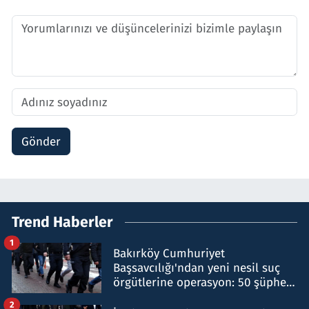
Gönder
Trend Haberler
1
Bakırköy Cumhuriyet
Başsavcılığı'ndan yeni nesil suç
örgütlerine operasyon: 50 şüpheli
hakkında gözaltı kararı
2