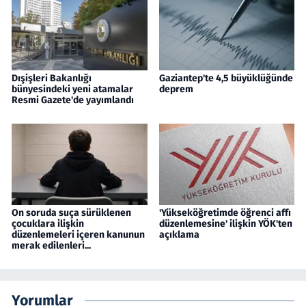
Dışişleri Bakanlığı
Gaziantep'te 4,5 büyüklüğünde
bünyesindeki yeni atamalar
deprem
Resmi Gazete'de yayımlandı
On soruda suça sürüklenen
'Yükseköğretimde öğrenci affı
çocuklara ilişkin
düzenlemesine' ilişkin YÖK'ten
düzenlemeleri içeren kanunun
açıklama
merak edilenleri...
Yorumlar