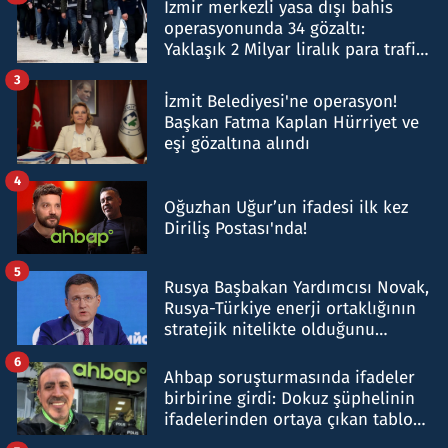
İzmir merkezli yasa dışı bahis
operasyonunda 34 gözaltı:
Yaklaşık 2 Milyar liralık para trafiği
tespit edildi
3
İzmit Belediyesi'ne operasyon!
Başkan Fatma Kaplan Hürriyet ve
eşi gözaltına alındı
4
Oğuzhan Uğur’un ifadesi ilk kez
Diriliş Postası'nda!
5
Rusya Başbakan Yardımcısı Novak,
Rusya-Türkiye enerji ortaklığının
stratejik nitelikte olduğunu
belirtti
6
Ahbap soruşturmasında ifadeler
birbirine girdi: Dokuz şüphelinin
ifadelerinden ortaya çıkan tablo
şok etti