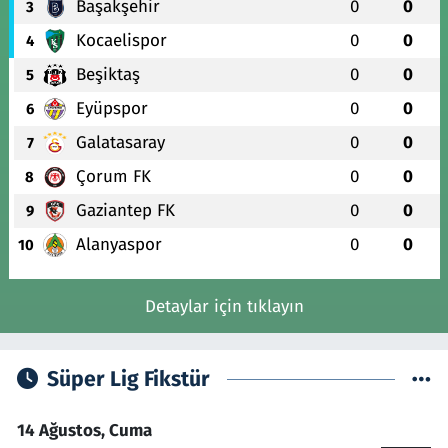
Başakşehir
0
0
3
Kocaelispor
0
0
4
Beşiktaş
0
0
5
Eyüpspor
0
0
6
Galatasaray
0
0
7
Çorum FK
0
0
8
Gaziantep FK
0
0
9
Alanyaspor
0
0
10
Detaylar için tıklayın
Süper Lig Fikstür
14 Ağustos, Cuma