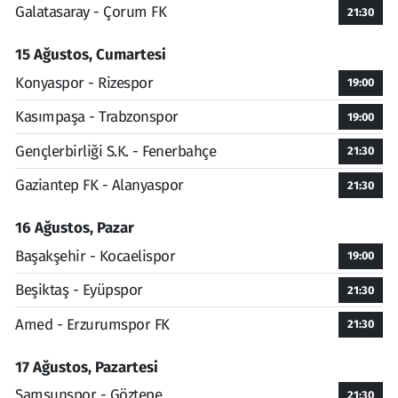
Galatasaray - Çorum FK
21:30
15 Ağustos, Cumartesi
Konyaspor - Rizespor
19:00
Kasımpaşa - Trabzonspor
19:00
Gençlerbirliği S.K. - Fenerbahçe
21:30
Gaziantep FK - Alanyaspor
21:30
16 Ağustos, Pazar
Başakşehir - Kocaelispor
19:00
Beşiktaş - Eyüpspor
21:30
Amed - Erzurumspor FK
21:30
17 Ağustos, Pazartesi
Samsunspor - Göztepe
21:30