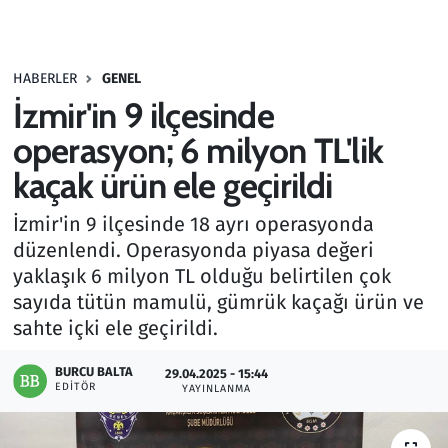
Gündem
HABERLER
GENEL
Haber
İzmir'in 9 ilçesinde
Kültür Sanat
operasyon; 6 milyon TL'lik
kaçak ürün ele geçirildi
Kurumsal Haberler
İzmir'in 9 ilçesinde 18 ayrı operasyonda
Lezzet Durağı
düzenlendi. Operasyonda piyasa değeri
yaklaşık 6 milyon TL olduğu belirtilen çok
Memur ve Kamu
sayıda tütün mamulü, gümrük kaçağı ürün ve
sahte içki ele geçirildi.
Otomobil
BURCU BALTA
29.04.2025 - 15:44
EDITÖR
Oyun
YAYINLANMA
Ramazan