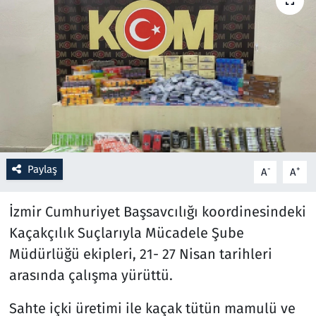
Resmi İlanlar
Rüya Tabirleri
Sağlık
Savunma Sanayi
Paylaş
-
+
A
A
Seçim 2023
İzmir Cumhuriyet Başsavcılığı koordinesindeki
Spor
Kaçakçılık Suçlarıyla Mücadele Şube
Teknoloji ve Bilim
Müdürlüğü ekipleri, 21- 27 Nisan tarihleri
arasında çalışma yürüttü.
Televizyon
Sahte içki üretimi ile kaçak tütün mamulü ve