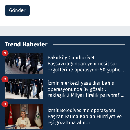
Gönder
Trend Haberler
1
Bakırköy Cumhuriyet
Başsavcılığı'ndan yeni nesil suç
örgütlerine operasyon: 50 şüpheli
hakkında gözaltı kararı
2
İzmir merkezli yasa dışı bahis
operasyonunda 34 gözaltı:
Yaklaşık 2 Milyar liralık para trafiği
tespit edildi
3
İzmit Belediyesi'ne operasyon!
Başkan Fatma Kaplan Hürriyet ve
eşi gözaltına alındı