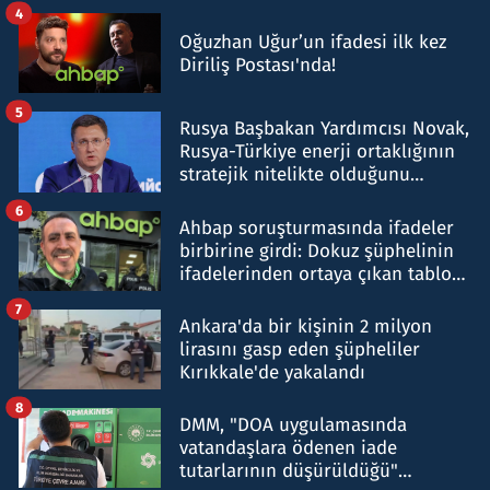
4
Oğuzhan Uğur’un ifadesi ilk kez
Diriliş Postası'nda!
5
Rusya Başbakan Yardımcısı Novak,
Rusya-Türkiye enerji ortaklığının
stratejik nitelikte olduğunu
belirtti
6
Ahbap soruşturmasında ifadeler
birbirine girdi: Dokuz şüphelinin
ifadelerinden ortaya çıkan tablo
şok etti
7
Ankara'da bir kişinin 2 milyon
lirasını gasp eden şüpheliler
Kırıkkale'de yakalandı
8
DMM, "DOA uygulamasında
vatandaşlara ödenen iade
tutarlarının düşürüldüğü"