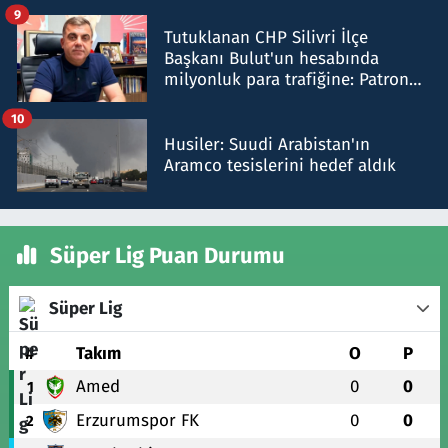
iddiasını yalanladı
9
Tutuklanan CHP Silivri İlçe
Başkanı Bulut'un hesabında
milyonluk para trafiğine: Patron
talimat verdi, ben gönderdim
10
Husiler: Suudi Arabistan'ın
Aramco tesislerini hedef aldık
Süper Lig Puan Durumu
Süper Lig
#
Takım
O
P
Amed
0
0
1
Erzurumspor FK
0
0
2