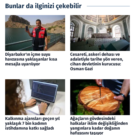
Bunlar da ilginizi çekebilir
Diyarbakır'ın içme suyu
Cesareti, askeri dehası ve
havzasına yaklaşanlar kısa
adaletiyle tarihe yön veren,
mesajla uyarılıyor
cihan devletinin kurucusu:
Osman Gazi
Kalkınma ajansları geçen yıl
Ağaçların gövdesindeki
yaklaşık 7 bin kadının
halkalar iklim değişikliğinden
istihdamına katkı sağladı
yangınlara kadar doğanın
hafızasını taşıyor