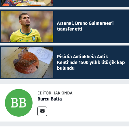
Arsenal, Bruno Guimaraes'i
transfer etti
Pisidia Antiokheia Antik
Kenti'nde 1500 yıllık litürjik kap
bulundu
EDITÖR HAKKINDA
Burcu Balta