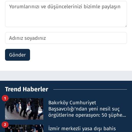
Gönder
Trend Haberler
1
Bakırköy Cumhuriyet
Başsavcılığı'ndan yeni nesil suç
örgütlerine operasyon: 50 şüpheli
hakkında gözaltı kararı
2
İzmir merkezli yasa dışı bahis