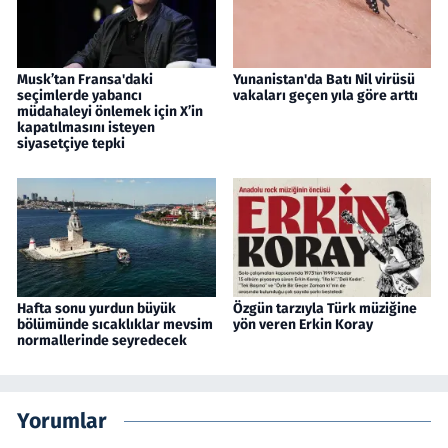
Musk’tan Fransa'daki
Yunanistan'da Batı Nil virüsü
seçimlerde yabancı
vakaları geçen yıla göre arttı
müdahaleyi önlemek için X’in
kapatılmasını isteyen
siyasetçiye tepki
Hafta sonu yurdun büyük
Özgün tarzıyla Türk müziğine
bölümünde sıcaklıklar mevsim
yön veren Erkin Koray
normallerinde seyredecek
Yorumlar