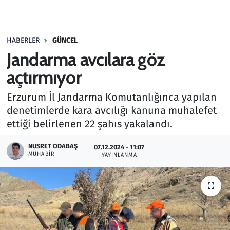
Gündem
HABERLER
GÜNCEL
Haber
Jandarma avcılara göz
Kültür Sanat
açtırmıyor
Erzurum İl Jandarma Komutanlığınca yapılan
Kurumsal Haberler
denetimlerde kara avcılığı kanuna muhalefet
ettiği belirlenen 22 şahıs yakalandı.
Lezzet Durağı
NUSRET ODABAŞ
07.12.2024 - 11:07
Memur ve Kamu
MUHABIR
YAYINLANMA
Otomobil
Oyun
Ramazan