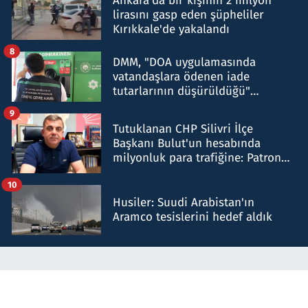
Ankara'da bir kişinin 2 milyon
lirasını gasp eden şüpheliler
Kırıkkale'de yakalandı
8
DMM, "DOA uygulamasında
vatandaşlara ödenen iade
tutarlarının düşürüldüğü"
iddiasını yalanladı
9
Tutuklanan CHP Silivri İlçe
Başkanı Bulut'un hesabında
milyonluk para trafiğine: Patron
talimat verdi, ben gönderdim
10
Husiler: Suudi Arabistan'ın
Aramco tesislerini hedef aldık