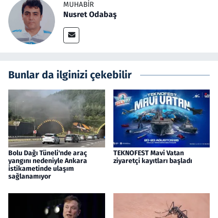
MUHABIR
Nusret Odabaş
Bunlar da ilginizi çekebilir
Bolu Dağı Tüneli'nde araç
TEKNOFEST Mavi Vatan
yangını nedeniyle Ankara
ziyaretçi kayıtları başladı
istikametinde ulaşım
sağlanamıyor