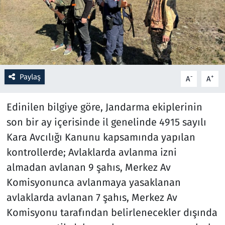
Resmi İlanlar
Rüya Tabirleri
Sağlık
Paylaş
-
+
A
A
Savunma Sanayi
Edinilen bilgiye göre, Jandarma ekiplerinin
son bir ay içerisinde il genelinde 4915 sayılı
Seçim 2023
Kara Avcılığı Kanunu kapsamında yapılan
kontrollerde; Avlaklarda avlanma izni
Spor
almadan avlanan 9 şahıs, Merkez Av
Teknoloji ve Bilim
Komisyonunca avlanmaya yasaklanan
avlaklarda avlanan 7 şahıs, Merkez Av
Televizyon
Komisyonu tarafından belirlenecekler dışında