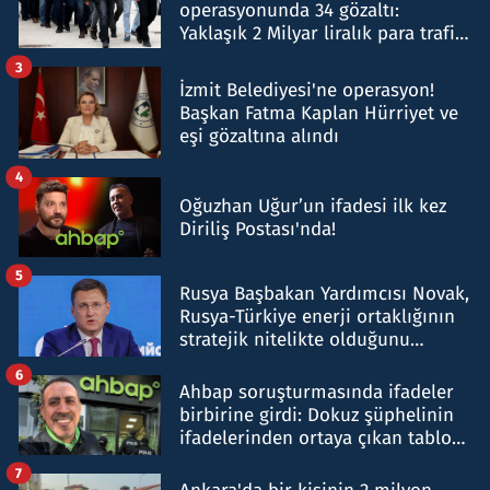
operasyonunda 34 gözaltı:
Yaklaşık 2 Milyar liralık para trafiği
tespit edildi
3
İzmit Belediyesi'ne operasyon!
Başkan Fatma Kaplan Hürriyet ve
eşi gözaltına alındı
4
Oğuzhan Uğur’un ifadesi ilk kez
Diriliş Postası'nda!
5
Rusya Başbakan Yardımcısı Novak,
Rusya-Türkiye enerji ortaklığının
stratejik nitelikte olduğunu
belirtti
6
Ahbap soruşturmasında ifadeler
birbirine girdi: Dokuz şüphelinin
ifadelerinden ortaya çıkan tablo
şok etti
7