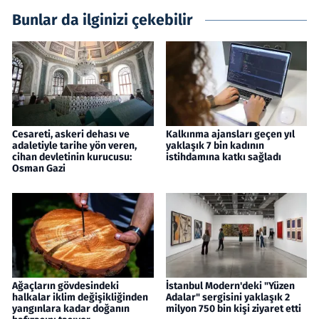
Bunlar da ilginizi çekebilir
Cesareti, askeri dehası ve
Kalkınma ajansları geçen yıl
adaletiyle tarihe yön veren,
yaklaşık 7 bin kadının
cihan devletinin kurucusu:
istihdamına katkı sağladı
Osman Gazi
Ağaçların gövdesindeki
İstanbul Modern'deki "Yüzen
halkalar iklim değişikliğinden
Adalar" sergisini yaklaşık 2
yangınlara kadar doğanın
milyon 750 bin kişi ziyaret etti