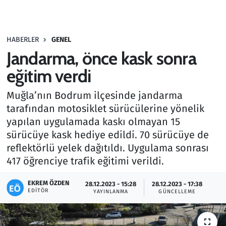
Gündem
HABERLER
GENEL
Haber
Jandarma, önce kask sonra
Kültür Sanat
eğitim verdi
Muğla’nın Bodrum ilçesinde jandarma
Kurumsal Haberler
tarafından motosiklet sürücülerine yönelik
yapılan uygulamada kaskı olmayan 15
Lezzet Durağı
sürücüye kask hediye edildi. 70 sürücüye de
Memur ve Kamu
reflektörlü yelek dağıtıldı. Uygulama sonrası
417 öğrenciye trafik eğitimi verildi.
Otomobil
EKREM ÖZDEN
28.12.2023 - 15:28
28.12.2023 - 17:38
EDITÖR
YAYINLANMA
GÜNCELLEME
Oyun
Ramazan