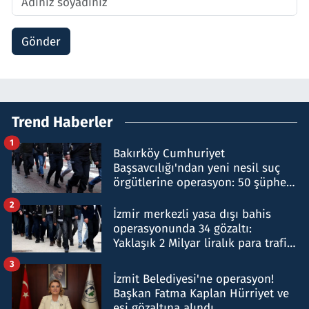
Gönder
Trend Haberler
1
Bakırköy Cumhuriyet
Başsavcılığı'ndan yeni nesil suç
örgütlerine operasyon: 50 şüpheli
hakkında gözaltı kararı
2
İzmir merkezli yasa dışı bahis
operasyonunda 34 gözaltı:
Yaklaşık 2 Milyar liralık para trafiği
tespit edildi
3
İzmit Belediyesi'ne operasyon!
Başkan Fatma Kaplan Hürriyet ve
eşi gözaltına alındı