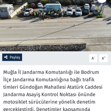
Resmi İlanlar
Rüya Tabirleri
Sağlık
Savunma Sanayi
Paylaş
-
+
A
A
Seçim 2023
Muğla İl Jandarma Komutanlığı ile Bodrum
Spor
İlçe Jandarma Komutanlığına bağlı trafik
timleri Gündoğan Mahallesi Atatürk Caddesi
Teknoloji ve Bilim
Jandarma Asayiş Kontrol Noktası önünde
Televizyon
motosiklet sürücülerine yönelik denetim
gerçekleştirdi. Denetimler kapsamında