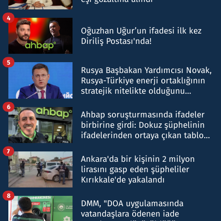
4
Oğuzhan Uğur’un ifadesi ilk kez
Diriliş Postası'nda!
5
Rusya Başbakan Yardımcısı Novak,
Rusya-Türkiye enerji ortaklığının
stratejik nitelikte olduğunu
belirtti
6
Ahbap soruşturmasında ifadeler
birbirine girdi: Dokuz şüphelinin
ifadelerinden ortaya çıkan tablo
şok etti
7
Ankara'da bir kişinin 2 milyon
lirasını gasp eden şüpheliler
Kırıkkale'de yakalandı
8
DMM, "DOA uygulamasında
vatandaşlara ödenen iade