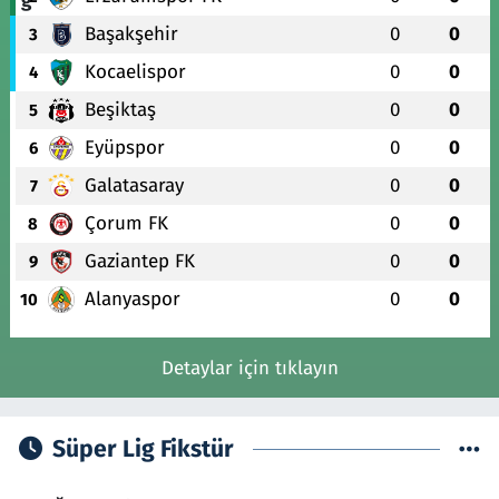
Başakşehir
0
0
3
Kocaelispor
0
0
4
Beşiktaş
0
0
5
Eyüpspor
0
0
6
Galatasaray
0
0
7
Çorum FK
0
0
8
Gaziantep FK
0
0
9
Alanyaspor
0
0
10
Detaylar için tıklayın
Süper Lig Fikstür