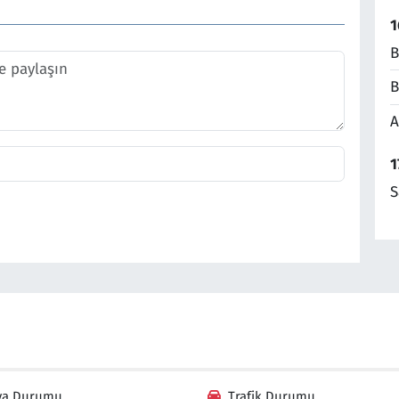
1
B
B
A
1
S
va Durumu
Trafik Durumu