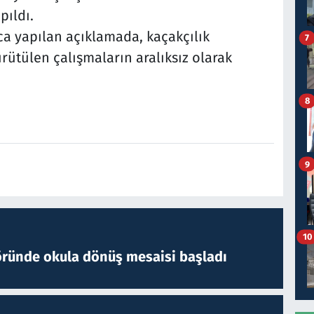
pıldı.
a yapılan açıklamada, kaçakçılık
7
rütülen çalışmaların aralıksız olarak
8
9
10
öründe okula dönüş mesaisi başladı