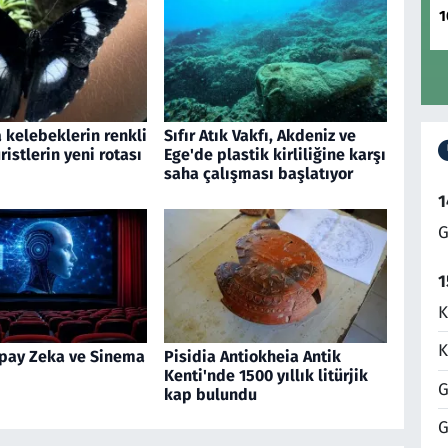
1
 kelebeklerin renkli
Sıfır Atık Vakfı, Akdeniz ve
ristlerin yeni rotası
Ege'de plastik kirliliğine karşı
saha çalışması başlatıyor
1
G
1
K
K
pay Zeka ve Sinema
Pisidia Antiokheia Antik
Kenti'nde 1500 yıllık litürjik
G
kap bulundu
G