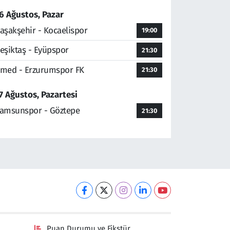
6 Ağustos, Pazar
aşakşehir - Kocaelispor
19:00
eşiktaş - Eyüpspor
21:30
med - Erzurumspor FK
21:30
7 Ağustos, Pazartesi
amsunspor - Göztepe
21:30
Puan Durumu ve Fikstür