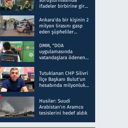
soruşturmasında
ifadeler birbirine girdi:
Dokuz şüphelinin
ifadelerinden ortaya
Ankara'da bir kişinin 2
çıkan tablo şok etti
milyon lirasını gasp
eden şüpheliler
Kırıkkale'de yakalandı
DMM, "DOA
uygulamasında
vatandaşlara ödenen
iade tutarlarının
düşürüldüğü" iddiasını
Tutuklanan CHP Silivri
yalanladı
İlçe Başkanı Bulut'un
hesabında milyonluk
para trafiğine: Patron
talimat verdi, ben
Husiler: Suudi
gönderdim
Arabistan'ın Aramco
tesislerini hedef aldık