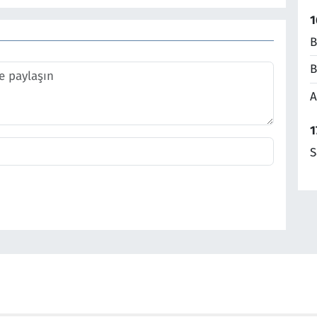
1
B
B
A
1
S