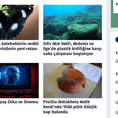
1
 kelebeklerin renkli
Sıfır Atık Vakfı, Akdeniz ve
ristlerin yeni rotası
Ege'de plastik kirliliğine karşı
1
saha çalışması başlatıyor
G
1
K
K
pay Zeka ve Sinema
Pisidia Antiokheia Antik
G
Kenti'nde 1500 yıllık litürjik
kap bulundu
G