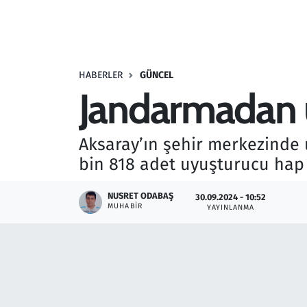
Resmi İlanlar
Rüya Tabirleri
HABERLER
GÜNCEL
Jandarmadan u
Sağlık
Savunma Sanayi
Aksaray’ın şehir merkezinde
bin 818 adet uyuşturucu hap 
Seçim 2023
NUSRET ODABAŞ
30.09.2024 - 10:52
Spor
MUHABIR
YAYINLANMA
Teknoloji ve Bilim
Televizyon