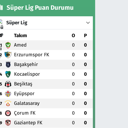
Süper Lig Puan Durumu
Süper Lig
#
Takım
O
P
Amed
0
0
1
Erzurumspor FK
0
0
2
Başakşehir
0
0
3
Kocaelispor
0
0
4
Beşiktaş
0
0
5
Eyüpspor
0
0
6
Galatasaray
0
0
7
Çorum FK
0
0
8
Gaziantep FK
0
0
9