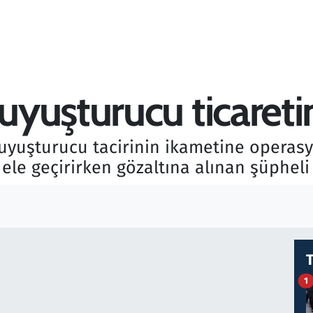
yuşturucu ticareti
 uyuşturucu tacirinin ikametine opera
ele geçirirken gözaltına alınan şüpheli
1