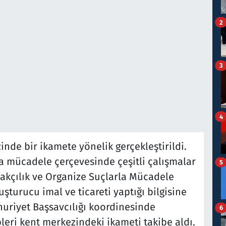
2
3
4
nde bir ikamete yönelik gerçekleştirildi.
la mücadele çerçevesinde çeşitli çalışmalar
5
akçılık ve Organize Suçlarla Mücadele
şturucu imal ve ticareti yaptığı bilgisine
uriyet Başsavcılığı koordinesinde
6
eri kent merkezindeki ikameti takibe aldı.