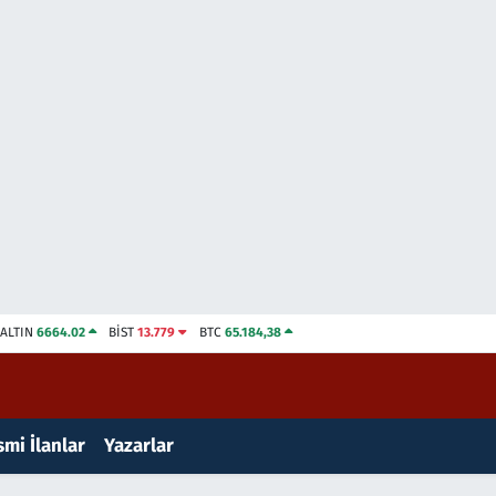
ALTIN
6664.02
BİST
13.779
BTC
65.184,38
mi İlanlar
Yazarlar