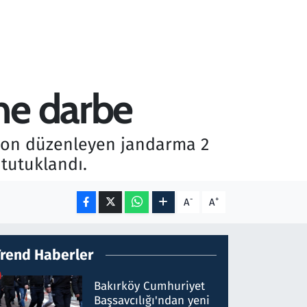
ne darbe
syon düzenleyen jandarma 2
 tutuklandı.
-
+
A
A
Trend Haberler
Bakırköy Cumhuriyet
Başsavcılığı'ndan yeni