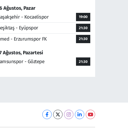
6 Ağustos, Pazar
aşakşehir - Kocaelispor
19:00
eşiktaş - Eyüpspor
21:30
med - Erzurumspor FK
21:30
7 Ağustos, Pazartesi
amsunspor - Göztepe
21:30