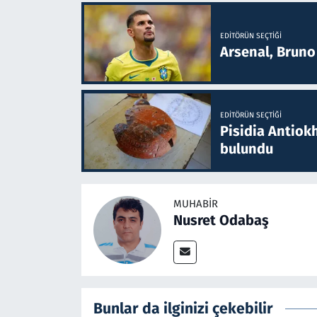
EDITÖRÜN SEÇTIĞI
Arsenal, Bruno 
EDITÖRÜN SEÇTIĞI
Pisidia Antiokh
bulundu
MUHABIR
Nusret Odabaş
Bunlar da ilginizi çekebilir