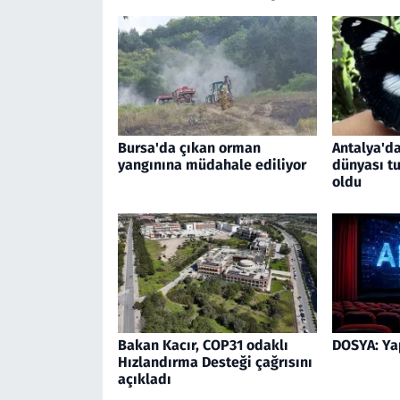
Bursa'da çıkan orman
Antalya'da
yangınına müdahale ediliyor
dünyası tu
oldu
Bakan Kacır, COP31 odaklı
DOSYA: Ya
Hızlandırma Desteği çağrısını
açıkladı