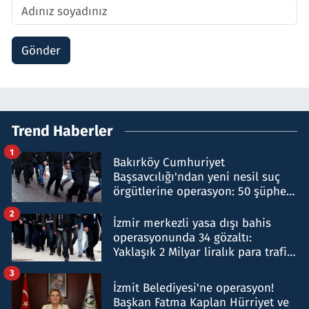
Gönder
Trend Haberler
1
Bakırköy Cumhuriyet
Başsavcılığı'ndan yeni nesil suç
örgütlerine operasyon: 50 şüpheli
hakkında gözaltı kararı
2
İzmir merkezli yasa dışı bahis
operasyonunda 34 gözaltı:
Yaklaşık 2 Milyar liralık para trafiği
tespit edildi
3
İzmit Belediyesi'ne operasyon!
Başkan Fatma Kaplan Hürriyet ve