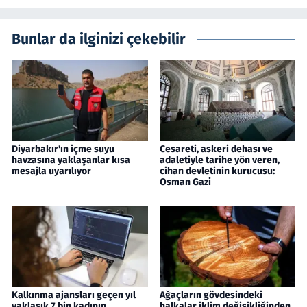
Bunlar da ilginizi çekebilir
Diyarbakır'ın içme suyu
Cesareti, askeri dehası ve
havzasına yaklaşanlar kısa
adaletiyle tarihe yön veren,
mesajla uyarılıyor
cihan devletinin kurucusu:
Osman Gazi
Kalkınma ajansları geçen yıl
Ağaçların gövdesindeki
yaklaşık 7 bin kadının
halkalar iklim değişikliğinden