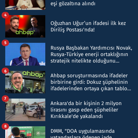
eşi gözaltına alındı
4
Oğuzhan Uğur’un ifadesi ilk kez
Diriliş Postası'nda!
5
Rusya Başbakan Yardımcısı Novak,
Rusya-Türkiye enerji ortaklığının
stratejik nitelikte olduğunu
belirtti
6
Ahbap soruşturmasında ifadeler
birbirine girdi: Dokuz şüphelinin
ifadelerinden ortaya çıkan tablo
şok etti
7
Ankara'da bir kişinin 2 milyon
lirasını gasp eden şüpheliler
Kırıkkale'de yakalandı
8
DMM, "DOA uygulamasında
vatandaşlara ödenen iade