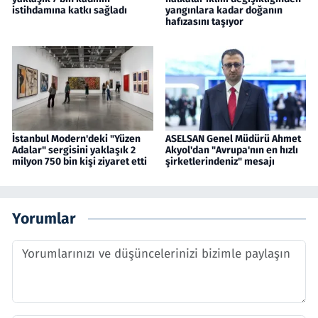
istihdamına katkı sağladı
yangınlara kadar doğanın
hafızasını taşıyor
İstanbul Modern'deki "Yüzen
ASELSAN Genel Müdürü Ahmet
Adalar" sergisini yaklaşık 2
Akyol'dan "Avrupa'nın en hızlı
milyon 750 bin kişi ziyaret etti
şirketlerindeniz" mesajı
Yorumlar