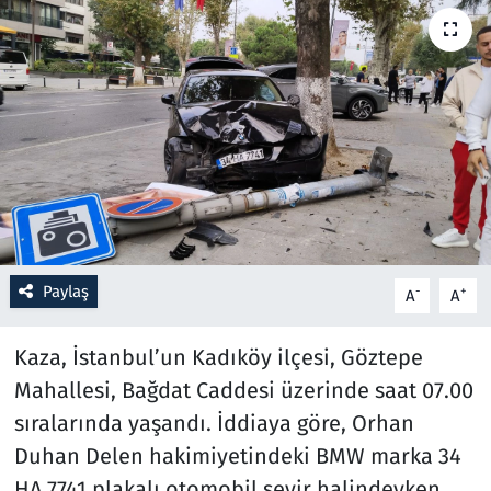
Resmi İlanlar
Rüya Tabirleri
Sağlık
Savunma Sanayi
Seçim 2023
Paylaş
-
+
A
A
Spor
Kaza, İstanbul’un Kadıköy ilçesi, Göztepe
Teknoloji ve Bilim
Mahallesi, Bağdat Caddesi üzerinde saat 07.00
sıralarında yaşandı. İddiaya göre, Orhan
Televizyon
Duhan Delen hakimiyetindeki BMW marka 34
HA 7741 plakalı otomobil seyir halindeyken