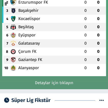
Erzurumspor FK
0
0
2
Başakşehir
0
0
3
Kocaelispor
0
0
4
Beşiktaş
0
0
5
Eyüpspor
0
0
6
Galatasaray
0
0
7
Çorum FK
0
0
8
Gaziantep FK
0
0
9
Alanyaspor
0
0
10
Detaylar için tıklayın
Süper Lig Fikstür