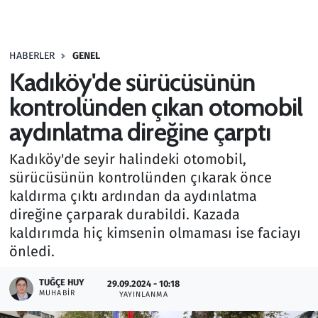
Gündem
HABERLER
GENEL
Haber
Kadıköy'de sürücüsünün
Kültür Sanat
kontrolünden çıkan otomobil
aydınlatma direğine çarptı
Kurumsal Haberler
Kadıköy'de seyir halindeki otomobil,
Lezzet Durağı
sürücüsünün kontrolünden çıkarak önce
kaldırma çıktı ardından da aydınlatma
Memur ve Kamu
direğine çarparak durabildi. Kazada
kaldırımda hiç kimsenin olmaması ise faciayı
Otomobil
önledi.
Oyun
TUĞÇE HUY
29.09.2024 - 10:18
MUHABIR
YAYINLANMA
Ramazan