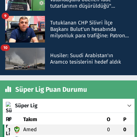
tutarlarının düşürüldüğü"
iddiasını yalanladı
9
Tutuklanan CHP Silivri İlçe
Başkanı Bulut'un hesabında
milyonluk para trafiğine: Patron
talimat verdi, ben gönderdim
10
Husiler: Suudi Arabistan'ın
Aramco tesislerini hedef aldık
Süper Lig Puan Durumu
Süper Lig
#
Takım
O
P
Amed
0
0
1