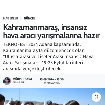
Gündem
HABERLER
GÜNCEL
Haber
Kahramanmaraş, insansız
Kültür Sanat
hava aracı yarışmalarına hazır
TEKNOFEST 2024 Adana kapsamında,
Kurumsal Haberler
Kahramanmaraş'ta düzenlenecek olan
"Uluslararası ve Liseler Arası İnsansız Hava
Lezzet Durağı
Aracı Yarışmaları" 19-23 Eylül tarihleri
Memur ve Kamu
arasında gerçekleştirilecek.
MÜRVET KARA
Otomobil
15.09.2024 - 13:30
MUHABIR
YAYINLANMA
Oyun
Ramazan