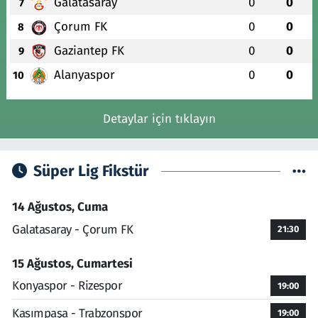
Galatasaray
0
0
7
Çorum FK
0
0
8
Gaziantep FK
0
0
9
Alanyaspor
0
0
10
Detaylar için tıklayın
Süper Lig Fikstür
14 Ağustos, Cuma
Galatasaray - Çorum FK
21:30
15 Ağustos, Cumartesi
Konyaspor - Rizespor
19:00
Kasımpaşa - Trabzonspor
19:00