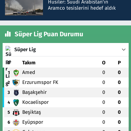
Husiler: Suudi Arabistan'ın
Aramco tesislerini hedef aldık
Süper Lig Puan Durumu
Süper Lig
#
Takım
O
P
Amed
0
0
1
Erzurumspor FK
0
0
2
Başakşehir
0
0
3
Kocaelispor
0
0
4
Beşiktaş
0
0
5
Eyüpspor
0
0
6