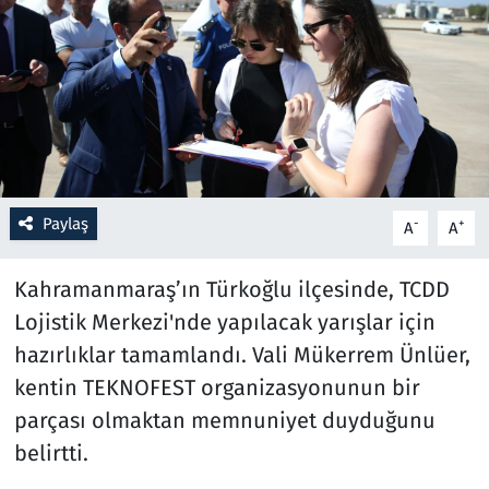
Resmi İlanlar
Rüya Tabirleri
Sağlık
Savunma Sanayi
Paylaş
-
+
A
A
Seçim 2023
Kahramanmaraş’ın Türkoğlu ilçesinde, TCDD
Lojistik Merkezi'nde yapılacak yarışlar için
Spor
hazırlıklar tamamlandı. Vali Mükerrem Ünlüer,
Teknoloji ve Bilim
kentin TEKNOFEST organizasyonunun bir
parçası olmaktan memnuniyet duyduğunu
Televizyon
belirtti.