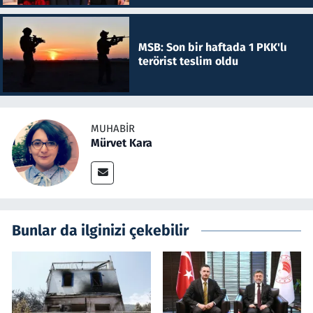
MSB: Son bir haftada 1 PKK'lı
terörist teslim oldu
MUHABIR
Mürvet Kara
Bunlar da ilginizi çekebilir