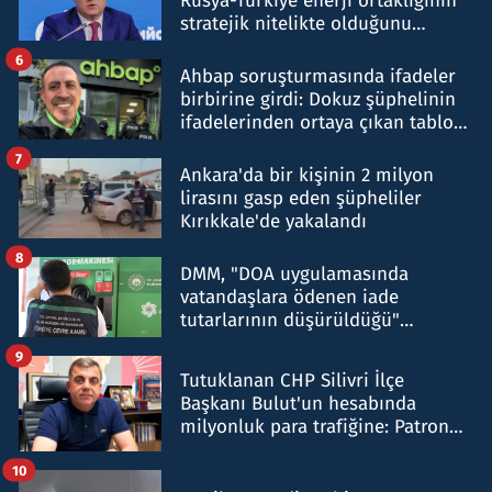
Rusya-Türkiye enerji ortaklığının
stratejik nitelikte olduğunu
belirtti
6
Ahbap soruşturmasında ifadeler
birbirine girdi: Dokuz şüphelinin
ifadelerinden ortaya çıkan tablo
şok etti
7
Ankara'da bir kişinin 2 milyon
lirasını gasp eden şüpheliler
Kırıkkale'de yakalandı
8
DMM, "DOA uygulamasında
vatandaşlara ödenen iade
tutarlarının düşürüldüğü"
iddiasını yalanladı
9
Tutuklanan CHP Silivri İlçe
Başkanı Bulut'un hesabında
milyonluk para trafiğine: Patron
talimat verdi, ben gönderdim
10