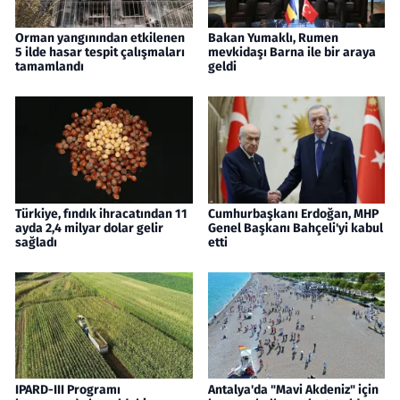
Orman yangınından etkilenen
Bakan Yumaklı, Rumen
5 ilde hasar tespit çalışmaları
mevkidaşı Barna ile bir araya
tamamlandı
geldi
Türkiye, fındık ihracatından 11
Cumhurbaşkanı Erdoğan, MHP
ayda 2,4 milyar dolar gelir
Genel Başkanı Bahçeli'yi kabul
sağladı
etti
IPARD-III Programı
Antalya'da "Mavi Akdeniz" için