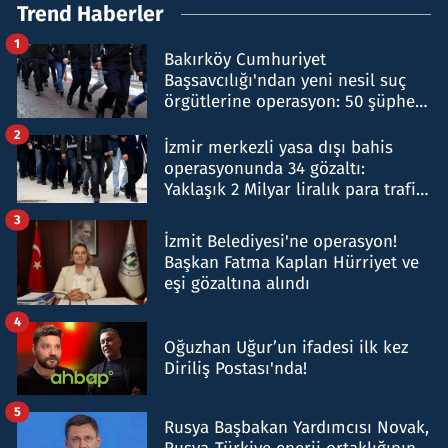
Trend Haberler
1
Bakırköy Cumhuriyet
Başsavcılığı'ndan yeni nesil suç
örgütlerine operasyon: 50 şüpheli
hakkında gözaltı kararı
2
İzmir merkezli yasa dışı bahis
operasyonunda 34 gözaltı:
Yaklaşık 2 Milyar liralık para trafiği
tespit edildi
3
İzmit Belediyesi'ne operasyon!
Başkan Fatma Kaplan Hürriyet ve
eşi gözaltına alındı
4
Oğuzhan Uğur’un ifadesi ilk kez
Diriliş Postası'nda!
5
Rusya Başbakan Yardımcısı Novak,