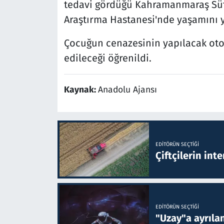
tedavi gördüğü Kahramanmaraş Süt
Araştırma Hastanesi'nde yaşamını yi
Çocuğun cenazesinin yapılacak otop
edileceği öğrenildi.
Kaynak:
Anadolu Ajansı
EDITÖRÜN SEÇTIĞI
Çiftçilerin inte
EDITÖRÜN SEÇTIĞI
"Uzay"a ayrılan