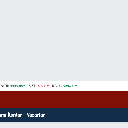
ALTIN
6660.55
BİST
13.779
BTC
64.959,79
mi İlanlar
Yazarlar