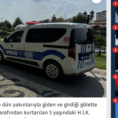
1
2
3
4
5
 dün yakınlarıyla giden ve girdiği gölette
arafından kurtarılan 5 yaşındaki H.İ.K.