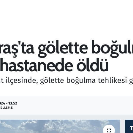
'ta gölette boğulm
 hastanede öldü
ilçesinde, gölette boğulma tehlikesi g
024 - 13:52
ELLEME