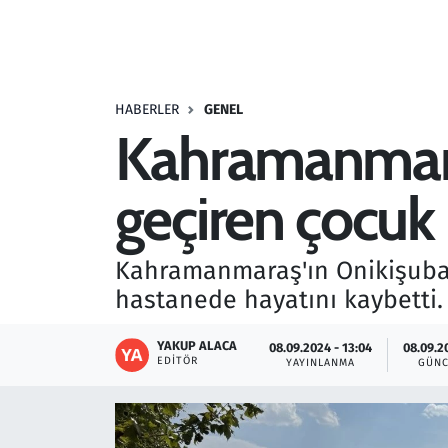
Resmi İlanlar
Rüya Tabirleri
HABERLER
GENEL
Kahramanmaraş
Sağlık
geçiren çocuk
Savunma Sanayi
Seçim 2023
Kahramanmaraş'ın Onikişubat 
hastanede hayatını kaybetti.
Spor
YAKUP ALACA
08.09.2024 - 13:04
08.09.2
Teknoloji ve Bilim
EDITÖR
YAYINLANMA
GÜNC
Televizyon