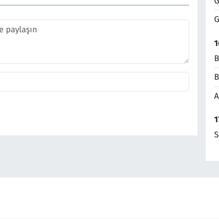
G
G
1
B
B
A
1
S