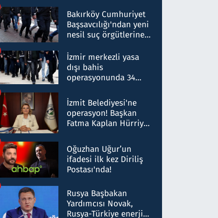
Bakırköy Cumhuriyet
Başsavcılığı'ndan yeni
nesil suç örgütlerine
operasyon: 50 şüpheli
hakkında gözaltı kararı
İzmir merkezli yasa
dışı bahis
operasyonunda 34
gözaltı: Yaklaşık 2
Milyar liralık para
İzmit Belediyesi'ne
trafiği tespit edildi
operasyon! Başkan
Fatma Kaplan Hürriyet
ve eşi gözaltına alındı
Oğuzhan Uğur’un
ifadesi ilk kez Diriliş
Postası'nda!
Rusya Başbakan
Yardımcısı Novak,
Rusya-Türkiye enerji