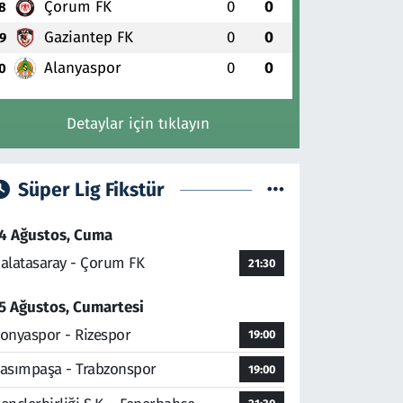
Çorum FK
0
0
8
Gaziantep FK
0
0
9
Alanyaspor
0
0
0
Detaylar için tıklayın
Süper Lig Fikstür
4 Ağustos, Cuma
alatasaray - Çorum FK
21:30
5 Ağustos, Cumartesi
onyaspor - Rizespor
19:00
asımpaşa - Trabzonspor
19:00