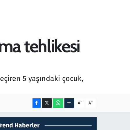
a tehlikesi
eçiren 5 yaşındaki çocuk,
-
+
A
A
Trend Haberler