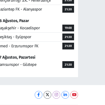
ençlerbirliği S.K. - Fenerbahçe
21:30
aziantep FK - Alanyaspor
21:30
6 Ağustos, Pazar
aşakşehir - Kocaelispor
19:00
eşiktaş - Eyüpspor
21:30
med - Erzurumspor FK
21:30
7 Ağustos, Pazartesi
amsunspor - Göztepe
21:30