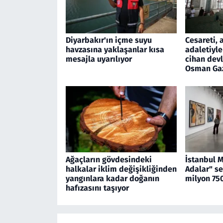
Diyarbakır'ın içme suyu
Cesareti, 
havzasına yaklaşanlar kısa
adaletiyle
mesajla uyarılıyor
cihan devl
Osman Ga
Ağaçların gövdesindeki
İstanbul 
halkalar iklim değişikliğinden
Adalar" se
yangınlara kadar doğanın
milyon 750
hafızasını taşıyor