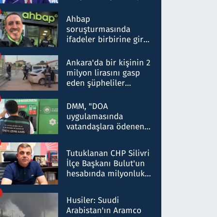
ortaklığının stratejik
nitelikte olduğunu
Ahbap
belirtti
soruşturmasında
ifadeler birbirine girdi:
Dokuz şüphelinin
ifadelerinden ortaya
Ankara'da bir kişinin 2
çıkan tablo şok etti
milyon lirasını gasp
eden şüpheliler
Kırıkkale'de yakalandı
DMM, "DOA
uygulamasında
vatandaşlara ödenen
iade tutarlarının
düşürüldüğü" iddiasını
Tutuklanan CHP Silivri
yalanladı
İlçe Başkanı Bulut'un
hesabında milyonluk
para trafiğine: Patron
talimat verdi, ben
Husiler: Suudi
gönderdim
Arabistan'ın Aramco