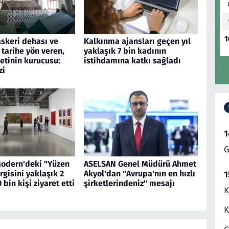
1
askeri dehası ve
Kalkınma ajansları geçen yıl
 tarihe yön veren,
yaklaşık 7 bin kadının
etinin kurucusu:
istihdamına katkı sağladı
zi
1
G
Modern'deki "Yüzen
ASELSAN Genel Müdürü Ahmet
rgisini yaklaşık 2
Akyol'dan "Avrupa'nın en hızlı
1
 bin kişi ziyaret etti
şirketlerindeniz" mesajı
K
K