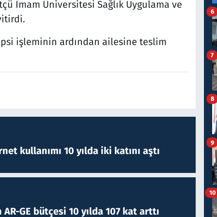
çü İmam Üniversitesi Sağlık Uygulama ve
6
tirdi.
si işleminin ardından ailesine teslim
7
8
9
rnet kullanımı 10 yılda iki katını aştı
10
 AR-GE bütçesi 10 yılda 107 kat arttı