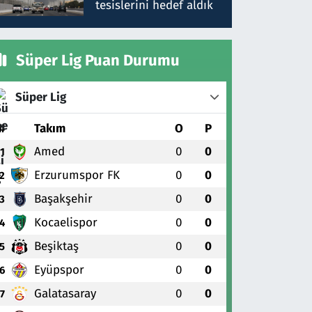
tesislerini hedef aldık
Süper Lig Puan Durumu
Süper Lig
#
Takım
O
P
Amed
0
0
1
Erzurumspor FK
0
0
2
Başakşehir
0
0
3
Kocaelispor
0
0
4
Beşiktaş
0
0
5
Eyüpspor
0
0
6
Galatasaray
0
0
7