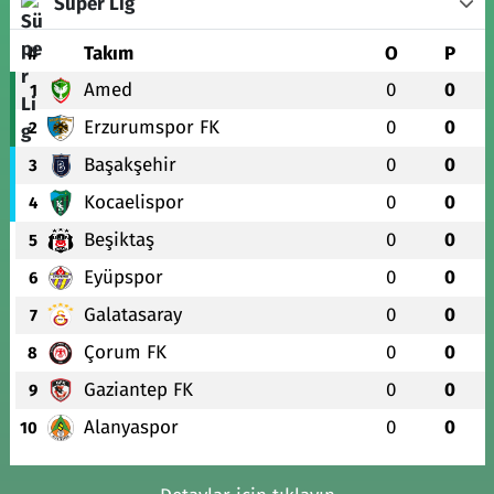
Süper Lig
#
Takım
O
P
Amed
0
0
1
Erzurumspor FK
0
0
2
Başakşehir
0
0
3
Kocaelispor
0
0
4
Beşiktaş
0
0
5
Eyüpspor
0
0
6
Galatasaray
0
0
7
Çorum FK
0
0
8
Gaziantep FK
0
0
9
Alanyaspor
0
0
10