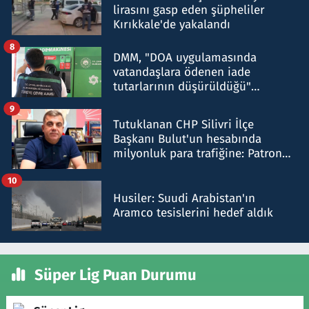
lirasını gasp eden şüpheliler
Kırıkkale'de yakalandı
8
DMM, "DOA uygulamasında
vatandaşlara ödenen iade
tutarlarının düşürüldüğü"
iddiasını yalanladı
9
Tutuklanan CHP Silivri İlçe
Başkanı Bulut'un hesabında
milyonluk para trafiğine: Patron
talimat verdi, ben gönderdim
10
Husiler: Suudi Arabistan'ın
Aramco tesislerini hedef aldık
Süper Lig Puan Durumu