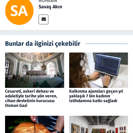
MUHABIR
Savaş Akın
Bunlar da ilginizi çekebilir
Cesareti, askeri dehası ve
Kalkınma ajansları geçen yıl
adaletiyle tarihe yön veren,
yaklaşık 7 bin kadının
cihan devletinin kurucusu:
istihdamına katkı sağladı
Osman Gazi