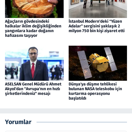
Ağaçların gövdesindeki
İstanbul Modern'deki "Yüzen
halkalar iklim değişikliğinden
Adalar" sergisini yaklaşık 2
yangınlara kadar doğanın
milyon 750 bin kişi ziyaret etti
hafızasını taşıyor
ASELSAN Genel Müdürü Ahmet
Dünya'ya düşme tehlikesi
Akyol'dan "Avrupa'nın en hızlı
bulunan NASA teleskobu için
şirketlerindeniz" mesajı
kurtarma operasyonu
başlatıldı
Yorumlar