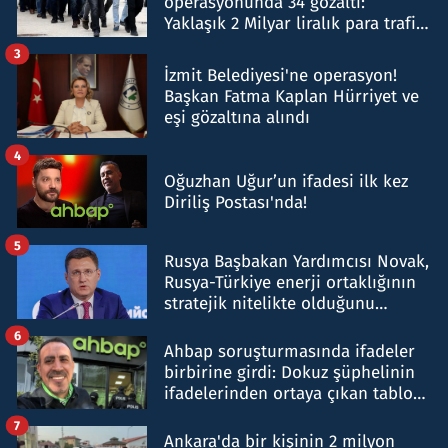
operasyonunda 34 gözaltı:
Yaklaşık 2 Milyar liralık para trafiği
tespit edildi
3
İzmit Belediyesi'ne operasyon!
Başkan Fatma Kaplan Hürriyet ve
eşi gözaltına alındı
4
Oğuzhan Uğur’un ifadesi ilk kez
Diriliş Postası'nda!
5
Rusya Başbakan Yardımcısı Novak,
Rusya-Türkiye enerji ortaklığının
stratejik nitelikte olduğunu
belirtti
6
Ahbap soruşturmasında ifadeler
birbirine girdi: Dokuz şüphelinin
ifadelerinden ortaya çıkan tablo
şok etti
7
Ankara'da bir kişinin 2 milyon