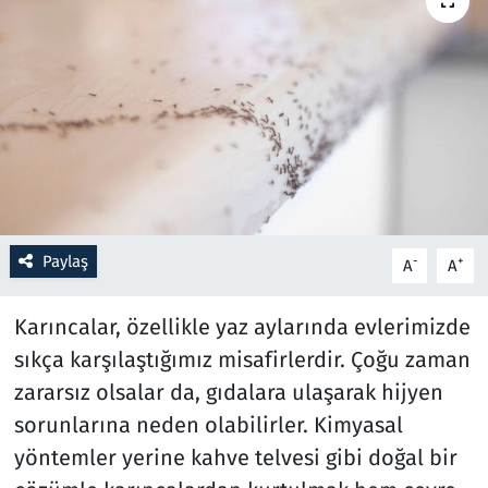
Resmi İlanlar
Rüya Tabirleri
Sağlık
Savunma Sanayi
Paylaş
-
+
A
A
Seçim 2023
Karıncalar, özellikle yaz aylarında evlerimizde
Spor
sıkça karşılaştığımız misafirlerdir. Çoğu zaman
Teknoloji ve Bilim
zararsız olsalar da, gıdalara ulaşarak hijyen
sorunlarına neden olabilirler. Kimyasal
Televizyon
yöntemler yerine kahve telvesi gibi doğal bir