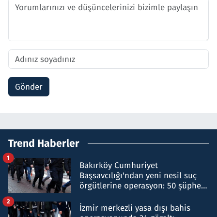
Gönder
Trend Haberler
1
Bakırköy Cumhuriyet
Başsavcılığı'ndan yeni nesil suç
örgütlerine operasyon: 50 şüpheli
hakkında gözaltı kararı
2
İzmir merkezli yasa dışı bahis