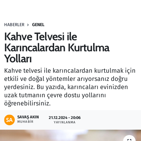
Gündem
HABERLER
GENEL
Haber
Kahve Telvesi ile
Kültür Sanat
Karıncalardan Kurtulma
Yolları
Kurumsal Haberler
Kahve telvesi ile karıncalardan kurtulmak için
Lezzet Durağı
etkili ve doğal yöntemler arıyorsanız doğru
yerdesiniz. Bu yazıda, karıncaları evinizden
Memur ve Kamu
uzak tutmanın çevre dostu yollarını
öğrenebilirsiniz.
Otomobil
SAVAŞ AKIN
21.12.2024 - 20:06
MUHABIR
Oyun
YAYINLANMA
Ramazan