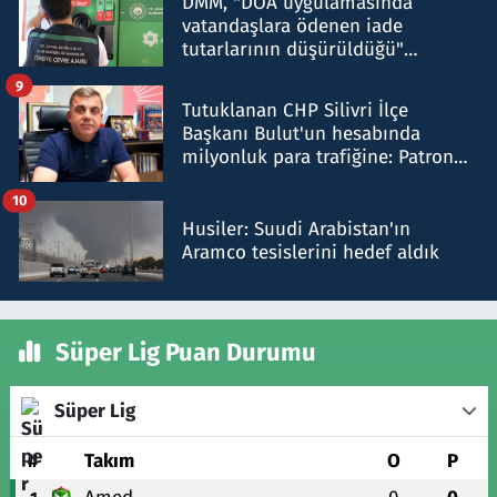
DMM, "DOA uygulamasında
vatandaşlara ödenen iade
tutarlarının düşürüldüğü"
iddiasını yalanladı
9
Tutuklanan CHP Silivri İlçe
Başkanı Bulut'un hesabında
milyonluk para trafiğine: Patron
talimat verdi, ben gönderdim
10
Husiler: Suudi Arabistan'ın
Aramco tesislerini hedef aldık
Süper Lig Puan Durumu
Süper Lig
#
Takım
O
P