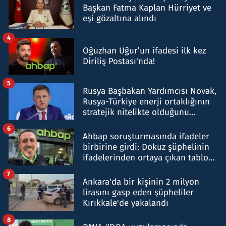
Başkan Fatma Kaplan Hürriyet ve
eşi gözaltına alındı
4
Oğuzhan Uğur’un ifadesi ilk kez
Diriliş Postası'nda!
5
Rusya Başbakan Yardımcısı Novak,
Rusya-Türkiye enerji ortaklığının
stratejik nitelikte olduğunu
belirtti
6
Ahbap soruşturmasında ifadeler
birbirine girdi: Dokuz şüphelinin
ifadelerinden ortaya çıkan tablo
şok etti
7
Ankara'da bir kişinin 2 milyon
lirasını gasp eden şüpheliler
Kırıkkale'de yakalandı
8