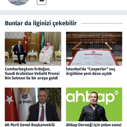
Bunlar da ilginizi çekebilir
Cumhurbaşkanı Erdoğan,
İstanbul'da "Casperlar" suç
Suudi Arabistan Veliaht Prensi
örgütüne yeni dava açıldı
Bin Selman ile bir araya geldi
AK Parti Genel Başkanvekili
Ahbap Derneği için yolun sonu!