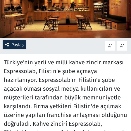
Resmi İlanlar
Rüya Tabirleri
Sağlık
Paylaş
-
+
A
A
Savunma Sanayi
Türkiye'nin yerli ve milli kahve zincir markası
Espressolab, Filistin'e şube açmaya
Seçim 2023
hazırlanıyor. Espressolab'ın Filistin'e şube
açacak olması sosyal medya kullanıcıları ve
Spor
müşterileri tarafından büyük memnuniyetle
Teknoloji ve Bilim
karşılandı. Firma yetkileri Filistin'de açılmak
üzerine yapılan franchise anlaşması olduğunu
Televizyon
doğruladı. Kahve zinciri Espressolab,