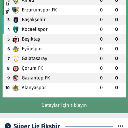
Amed
0
0
1
Erzurumspor FK
0
0
2
Başakşehir
0
0
3
Kocaelispor
0
0
4
Beşiktaş
0
0
5
Eyüpspor
0
0
6
Galatasaray
0
0
7
Çorum FK
0
0
8
Gaziantep FK
0
0
9
Alanyaspor
0
0
10
Detaylar için tıklayın
Süper Lig Fikstür