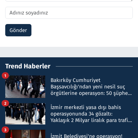
Gönder
Trend Haberler
1
Bakırköy Cumhuriyet
Başsavcılığı'ndan yeni nesil suç
örgütlerine operasyon: 50 şüpheli
hakkında gözaltı kararı
2
İzmir merkezli yasa dışı bahis
operasyonunda 34 gözaltı:
Yaklaşık 2 Milyar liralık para trafiği
tespit edildi
3
İzmit Belediyesi'ne operasyon!