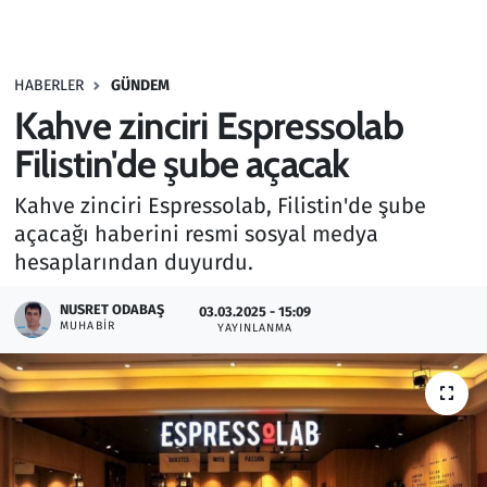
Gündem
HABERLER
GÜNDEM
Haber
Kahve zinciri Espressolab
Kültür Sanat
Filistin'de şube açacak
Kahve zinciri Espressolab, Filistin'de şube
Kurumsal Haberler
açacağı haberini resmi sosyal medya
hesaplarından duyurdu.
Lezzet Durağı
NUSRET ODABAŞ
03.03.2025 - 15:09
Memur ve Kamu
MUHABIR
YAYINLANMA
Otomobil
Oyun
Ramazan