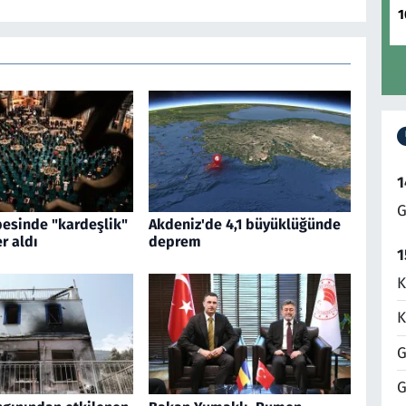
1
1
G
esinde "kardeşlik"
Akdeniz'de 4,1 büyüklüğünde
r aldı
deprem
1
K
K
G
G