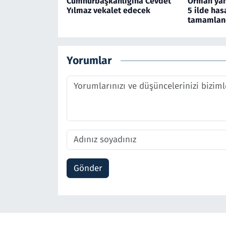
Cumhurbaşkanlığına Cevdet
Orman yan
Yılmaz vekalet edecek
5 ilde has
tamamlan
Yorumlar
Gönder