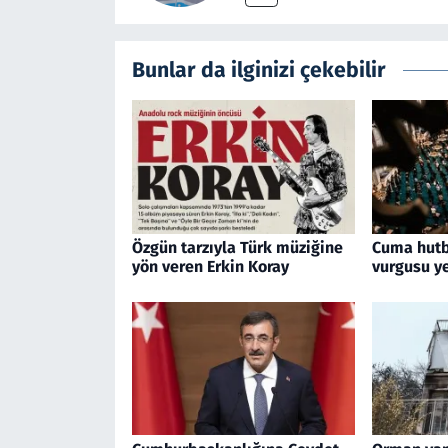
Bunlar da ilginizi çekebilir
Özgün tarzıyla Türk müziğine
Cuma hutb
yön veren Erkin Koray
vurgusu ye