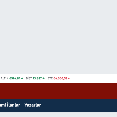
ALTIN
6574.81
BİST
13.887
BTC
64.360,53
mi İlanlar
Yazarlar