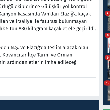
rlüğü ekiplerince Gülüşkür yol kontrol
Kamyon kasasında Van'dan Elazığ'a kaçak
7
ilen ve irsaliye ile faturası bulunmayan
lık 5 ton 880 kilogram kaçak et ele geçirildi.
8
eden N.Ş. ve Elazığ'da teslim alacak olan
ı. Kovancılar İlçe Tarım ve Orman
9
n ardından etlerin imha edileceği
10