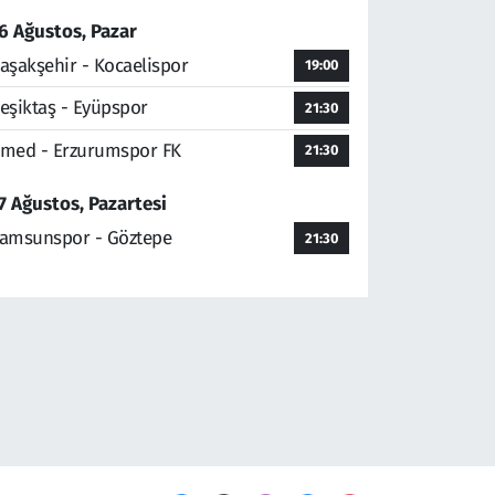
6 Ağustos, Pazar
aşakşehir - Kocaelispor
19:00
eşiktaş - Eyüpspor
21:30
med - Erzurumspor FK
21:30
7 Ağustos, Pazartesi
amsunspor - Göztepe
21:30