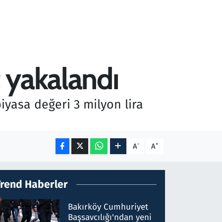
 yakalandı
yasa değeri 3 milyon lira
-
+
A
A
Trend Haberler
Bakırköy Cumhuriyet
Başsavcılığı'ndan yeni