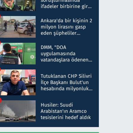
soruşturmasında
ifadeler birbirine girdi:
Dokuz şüphelinin
ifadelerinden ortaya
Ankara'da bir kişinin 2
çıkan tablo şok etti
milyon lirasını gasp
eden şüpheliler
Kırıkkale'de yakalandı
DMM, "DOA
uygulamasında
vatandaşlara ödenen
iade tutarlarının
düşürüldüğü" iddiasını
Tutuklanan CHP Silivri
yalanladı
İlçe Başkanı Bulut'un
hesabında milyonluk
para trafiğine: Patron
talimat verdi, ben
Husiler: Suudi
gönderdim
Arabistan'ın Aramco
tesislerini hedef aldık