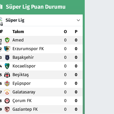
Süper Lig Puan Durumu
Süper Lig
#
Takım
O
P
Amed
0
0
1
Erzurumspor FK
0
0
2
Başakşehir
0
0
3
Kocaelispor
0
0
4
Beşiktaş
0
0
5
Eyüpspor
0
0
6
Galatasaray
0
0
7
Çorum FK
0
0
8
Gaziantep FK
0
0
9