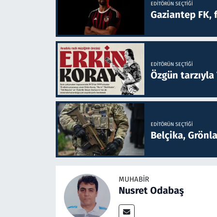
EDITÖRÜN SEÇTIĞI
Gaziantep FK, 
EDITÖRÜN SEÇTIĞI
Özgün tarzıyla
EDITÖRÜN SEÇTIĞI
Belçika, Grönl
MUHABIR
Nusret Odabaş