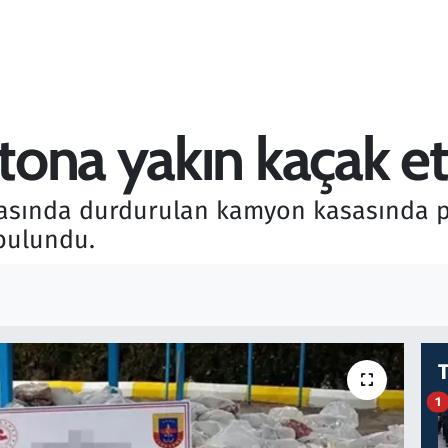
ona yakın kaçak et
ktasında durdurulan kamyon kasasında pi
 bulundu.
1