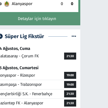
Alanyaspor
0
0
0
Detaylar için tıklayın
Süper Lig Fikstür
4 Ağustos, Cuma
alatasaray - Çorum FK
21:30
5 Ağustos, Cumartesi
onyaspor - Rizespor
19:00
asımpaşa - Trabzonspor
19:00
ençlerbirliği S.K. - Fenerbahçe
21:30
aziantep FK - Alanyaspor
21:30