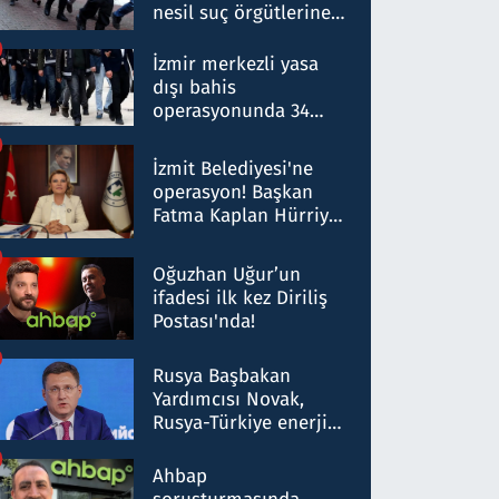
nesil suç örgütlerine
operasyon: 50 şüpheli
hakkında gözaltı kararı
İzmir merkezli yasa
dışı bahis
operasyonunda 34
gözaltı: Yaklaşık 2
Milyar liralık para
İzmit Belediyesi'ne
trafiği tespit edildi
operasyon! Başkan
Fatma Kaplan Hürriyet
ve eşi gözaltına alındı
Oğuzhan Uğur’un
ifadesi ilk kez Diriliş
Postası'nda!
Rusya Başbakan
Yardımcısı Novak,
Rusya-Türkiye enerji
ortaklığının stratejik
nitelikte olduğunu
Ahbap
belirtti