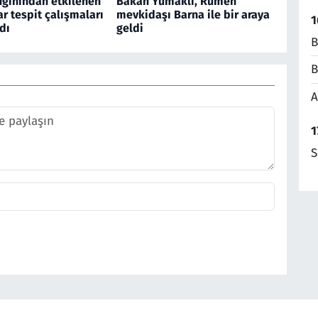
gınından etkilenen
Bakan Yumaklı, Rumen
ar tespit çalışmaları
mevkidaşı Barna ile bir araya
1
dı
geldi
B
B
A
1
S