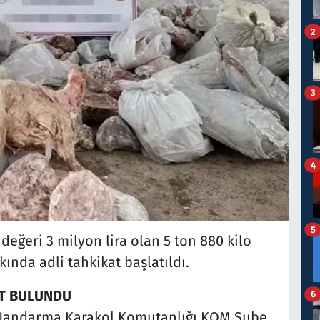
2
3
4
5
eğeri 3 milyon lira olan 5 ton 880 kilo
kında adli tahkikat başlatıldı.
ET BULUNDU
6
r Jandarma Karakol Komutanlığı KOM Şube