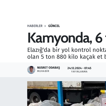
Resmi İlanlar
Rüya Tabirleri
HABERLER
GÜNCEL
Kamyonda, 6 t
Sağlık
Savunma Sanayi
Elazığ'da bir yol kontrol no
olan 5 ton 880 kilo kaçak et
Seçim 2023
NUSRET ODABAŞ
24.12.2024 - 07:45
Spor
MUHABIR
YAYINLANMA
Teknoloji ve Bilim
Televizyon