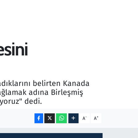
sini
dıklarını belirten Kanada
 sağlamak adına Birleşmiş
ıyoruz" dedi.
-
+
A
A