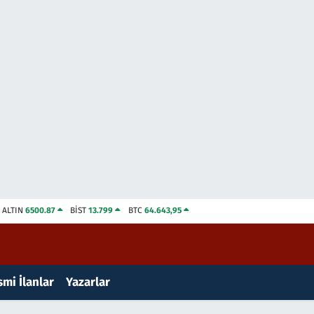
ALTIN
6500.87
BİST
13.799
BTC
64.643,95
mi İlanlar
Yazarlar