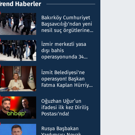
Trend Haberler
Bakırköy Cumhuriyet
Başsavcılığı'ndan yeni
nesil suç örgütlerine
operasyon: 50 şüpheli
hakkında gözaltı kararı
İzmir merkezli yasa
dışı bahis
operasyonunda 34
gözaltı: Yaklaşık 2
Milyar liralık para
İzmit Belediyesi'ne
trafiği tespit edildi
operasyon! Başkan
Fatma Kaplan Hürriyet
ve eşi gözaltına alındı
Oğuzhan Uğur’un
ifadesi ilk kez Diriliş
Postası'nda!
Rusya Başbakan
Yardımcısı Novak,