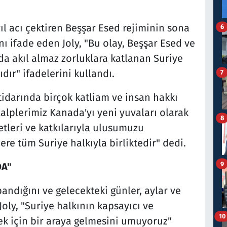
l acı çektiren Beşşar Esed rejiminin sona
6
 ifade eden Joly, "Bu olay, Beşşar Esed ve
da akıl almaz zorluklara katlanan Suriye
dır" ifadelerini kullandı.
7
ktidarında birçok katliam ve insan hakkı
"Kalplerimiz Kanada'yı yeni yuvaları olarak
8
etleri ve katkılarıyla ulusumuzu
ere tüm Suriye halkıyla birliktedir" dedi.
9
DA"
ndığını ve gelecekteki günler, aylar ve
Joly, "Suriye halkının kapsayıcı ve
10
ek için bir araya gelmesini umuyoruz"