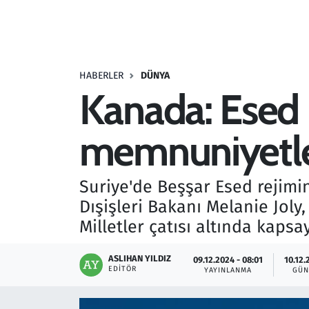
Resmi İlanlar
Rüya Tabirleri
HABERLER
DÜNYA
Kanada: Esed 
Sağlık
memnuniyetle 
Savunma Sanayi
Seçim 2023
Suriye'de Beşşar Esed rejimi
Dışişleri Bakanı Melanie Joly,
Spor
Milletler çatısı altında kapsa
Teknoloji ve Bilim
ASLIHAN YILDIZ
09.12.2024 - 08:01
10.12.
EDITÖR
YAYINLANMA
GÜN
Televizyon