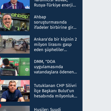
Rusya-Türkiye enerji
ortaklığının stratejik
nitelikte olduğunu
Ahbap
belirtti
soruşturmasında
ifadeler birbirine girdi:
Dokuz şüphelinin
ifadelerinden ortaya
Ankara'da bir kişinin 2
çıkan tablo şok etti
milyon lirasını gasp
eden şüpheliler
Kırıkkale'de yakalandı
DMM, "DOA
uygulamasında
vatandaşlara ödenen
iade tutarlarının
düşürüldüğü" iddiasını
Tutuklanan CHP Silivri
yalanladı
İlçe Başkanı Bulut'un
hesabında milyonluk
para trafiğine: Patron
talimat verdi, ben
Husiler: Suudi