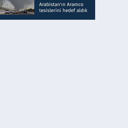
gönderdim
Arabistan'ın Aramco
tesislerini hedef aldık