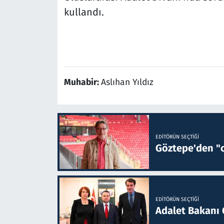
kullandı.
Muhabir:
Aslıhan Yıldız
EDITÖRÜN SEÇTIĞI
Göztepe'den "o
EDITÖRÜN SEÇTIĞI
Adalet Bakanı 