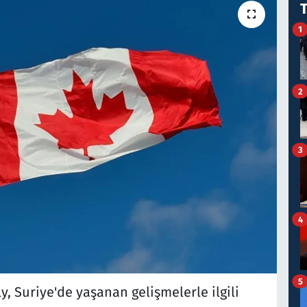
1
2
3
4
5
y, Suriye'de yaşanan gelişmelerle ilgili