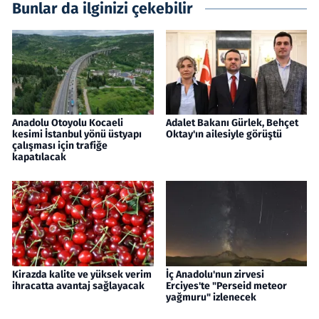
Bunlar da ilginizi çekebilir
Anadolu Otoyolu Kocaeli
Adalet Bakanı Gürlek, Behçet
kesimi İstanbul yönü üstyapı
Oktay'ın ailesiyle görüştü
çalışması için trafiğe
kapatılacak
Kirazda kalite ve yüksek verim
İç Anadolu'nun zirvesi
ihracatta avantaj sağlayacak
Erciyes'te "Perseid meteor
yağmuru" izlenecek