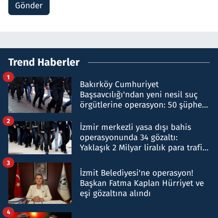
Gönder
Trend Haberler
1
Bakırköy Cumhuriyet
Başsavcılığı'ndan yeni nesil suç
örgütlerine operasyon: 50 şüpheli
hakkında gözaltı kararı
2
İzmir merkezli yasa dışı bahis
operasyonunda 34 gözaltı:
Yaklaşık 2 Milyar liralık para trafiği
tespit edildi
3
İzmit Belediyesi'ne operasyon!
Başkan Fatma Kaplan Hürriyet ve
eşi gözaltına alındı
4