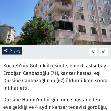
Resmi İlanlar
Rüya Tabirleri
Sağlık
Savunma Sanayi
Paylaş
-
+
A
A
Seçim 2023
Kocaeli'nin Gölcük ilçesinde, emekli astsubay
Erdoğan Canbazoğlu (71), kanser hastası eşi
Spor
Dursine Canbazoğlu'nu (67) öldürdükten sonra
Teknoloji ve Bilim
intihar etti.
Dursine Hanım'ın bir gün önce hastaneden
Televizyon
eve geldiği ve 4 aydır kanser tedavisi gördüğü,