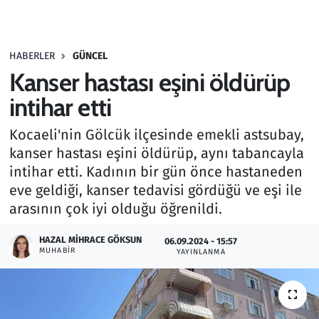
Gündem
HABERLER
GÜNCEL
Haber
Kanser hastası eşini öldürüp
Kültür Sanat
intihar etti
Kocaeli'nin Gölcük ilçesinde emekli astsubay,
Kurumsal Haberler
kanser hastası eşini öldürüp, aynı tabancayla
intihar etti. Kadının bir gün önce hastaneden
Lezzet Durağı
eve geldiği, kanser tedavisi gördüğü ve eşi ile
Memur ve Kamu
arasının çok iyi olduğu öğrenildi.
HAZAL MIHRACE GÖKSUN
Otomobil
06.09.2024 - 15:57
MUHABIR
YAYINLANMA
Oyun
Ramazan