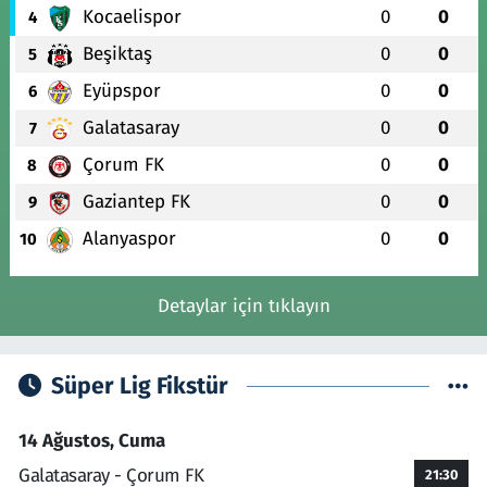
Kocaelispor
0
0
4
Beşiktaş
0
0
5
Eyüpspor
0
0
6
Galatasaray
0
0
7
Çorum FK
0
0
8
Gaziantep FK
0
0
9
Alanyaspor
0
0
10
Detaylar için tıklayın
Süper Lig Fikstür
14 Ağustos, Cuma
Galatasaray - Çorum FK
21:30