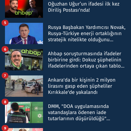
Oğuzhan Uğur’un ifadesi ilk kez
Diriliş Postası'nda!
5
Rusya Başbakan Yardımcısı Novak,
Rusya-Türkiye enerji ortaklığının
stratejik nitelikte olduğunu
belirtti
6
Ahbap soruşturmasında ifadeler
birbirine girdi: Dokuz şüphelinin
ifadelerinden ortaya çıkan tablo
şok etti
7
Ankara'da bir kişinin 2 milyon
lirasını gasp eden şüpheliler
Kırıkkale'de yakalandı
8
DMM, "DOA uygulamasında
vatandaşlara ödenen iade
tutarlarının düşürüldüğü"
iddiasını yalanladı
9