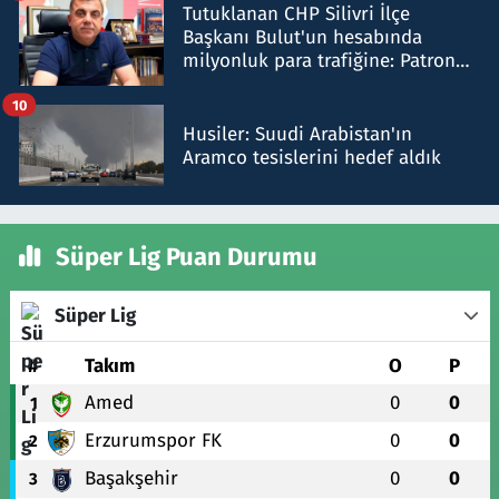
Tutuklanan CHP Silivri İlçe
Başkanı Bulut'un hesabında
milyonluk para trafiğine: Patron
talimat verdi, ben gönderdim
10
Husiler: Suudi Arabistan'ın
Aramco tesislerini hedef aldık
Süper Lig Puan Durumu
Süper Lig
#
Takım
O
P
Amed
0
0
1
Erzurumspor FK
0
0
2
Başakşehir
0
0
3