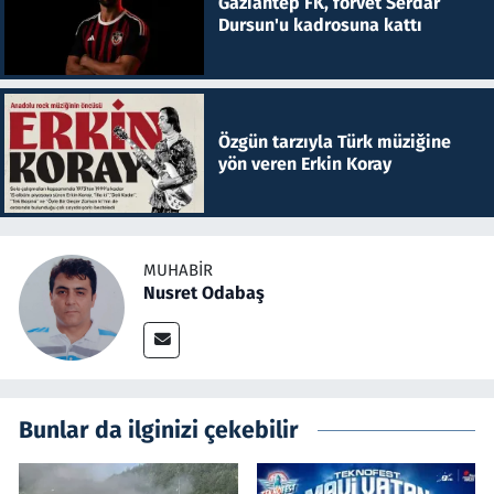
Gaziantep FK, forvet Serdar
Dursun'u kadrosuna kattı
Özgün tarzıyla Türk müziğine
yön veren Erkin Koray
MUHABIR
Nusret Odabaş
Bunlar da ilginizi çekebilir