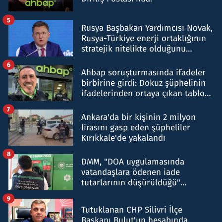
5
Rusya Başbakan Yardımcısı Novak,
Rusya-Türkiye enerji ortaklığının
stratejik nitelikte olduğunu
belirtti
6
Ahbap soruşturmasında ifadeler
birbirine girdi: Dokuz şüphelinin
ifadelerinden ortaya çıkan tablo
şok etti
7
Ankara'da bir kişinin 2 milyon
lirasını gasp eden şüpheliler
Kırıkkale'de yakalandı
8
DMM, "DOA uygulamasında
vatandaşlara ödenen iade
tutarlarının düşürüldüğü"
iddiasını yalanladı
9
Tutuklanan CHP Silivri İlçe
Başkanı Bulut'un hesabında