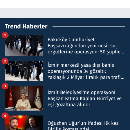
Trend Haberler
1
Bakırköy Cumhuriyet
Başsavcılığı'ndan yeni nesil suç
örgütlerine operasyon: 50 şüpheli
hakkında gözaltı kararı
2
İzmir merkezli yasa dışı bahis
operasyonunda 34 gözaltı:
Yaklaşık 2 Milyar liralık para trafiği
tespit edildi
3
İzmit Belediyesi'ne operasyon!
Başkan Fatma Kaplan Hürriyet ve
eşi gözaltına alındı
4
Oğuzhan Uğur’un ifadesi ilk kez
Diriliş Postası'nda!