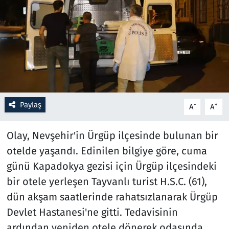
Resmi İlanlar
Rüya Tabirleri
Sağlık
Savunma Sanayi
Paylaş
-
+
A
A
Seçim 2023
Olay, Nevşehir'in Ürgüp ilçesinde bulunan bir
otelde yaşandı. Edinilen bilgiye göre, cuma
Spor
günü Kapadokya gezisi için Ürgüp ilçesindeki
Teknoloji ve Bilim
bir otele yerleşen Tayvanlı turist H.S.C. (61),
dün akşam saatlerinde rahatsızlanarak Ürgüp
Televizyon
Devlet Hastanesi'ne gitti. Tedavisinin
ardından yeniden otele dönerek odasında