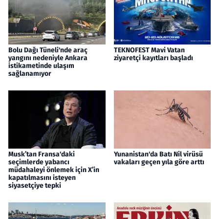
Bolu Dağı Tüneli'nde araç
TEKNOFEST Mavi Vatan
yangını nedeniyle Ankara
ziyaretçi kayıtları başladı
istikametinde ulaşım
sağlanamıyor
Musk’tan Fransa'daki
Yunanistan'da Batı Nil virüsü
seçimlerde yabancı
vakaları geçen yıla göre arttı
müdahaleyi önlemek için X’in
kapatılmasını isteyen
siyasetçiye tepki