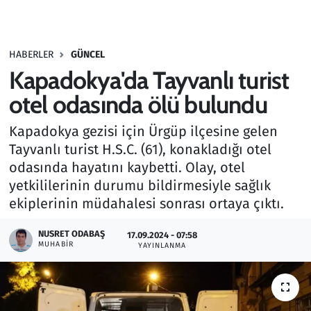
Gündem
HABERLER
GÜNCEL
Haber
Kapadokya'da Tayvanlı turist
Kültür Sanat
otel odasında ölü bulundu
Kapadokya gezisi için Ürgüp ilçesine gelen
Kurumsal Haberler
Tayvanlı turist H.S.C. (61), konakladığı otel
odasında hayatını kaybetti. Olay, otel
Lezzet Durağı
yetkililerinin durumu bildirmesiyle sağlık
Memur ve Kamu
ekiplerinin müdahalesi sonrası ortaya çıktı.
NUSRET ODABAŞ
Otomobil
17.09.2024 - 07:58
MUHABIR
YAYINLANMA
Oyun
Ramazan