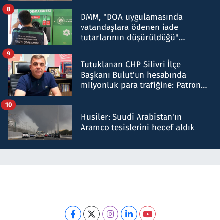
8
DMM, "DOA uygulamasında
vatandaşlara ödenen iade
tutarlarının düşürüldüğü"
iddiasını yalanladı
9
Tutuklanan CHP Silivri İlçe
Başkanı Bulut'un hesabında
milyonluk para trafiğine: Patron
talimat verdi, ben gönderdim
10
Husiler: Suudi Arabistan'ın
Aramco tesislerini hedef aldık