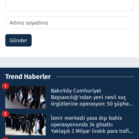
Gönder
Trend Haberler
1
Bakırköy Cumhuriyet
Başsavcılığı'ndan yeni nesil suç
örgütlerine operasyon: 50 şüpheli
hakkında gözaltı kararı
2
İzmir merkezli yasa dışı bahis
operasyonunda 34 gözaltı:
Yaklaşık 2 Milyar liralık para trafiği
tespit edildi