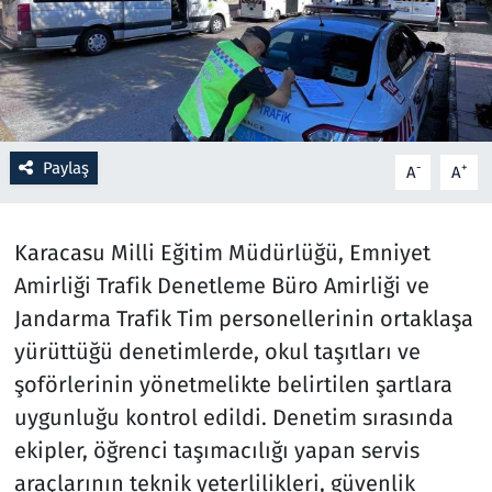
Resmi İlanlar
Rüya Tabirleri
Sağlık
Paylaş
-
+
A
A
Savunma Sanayi
Karacasu Milli Eğitim Müdürlüğü, Emniyet
Seçim 2023
Amirliği Trafik Denetleme Büro Amirliği ve
Jandarma Trafik Tim personellerinin ortaklaşa
Spor
yürüttüğü denetimlerde, okul taşıtları ve
şoförlerinin yönetmelikte belirtilen şartlara
Teknoloji ve Bilim
uygunluğu kontrol edildi. Denetim sırasında
Televizyon
ekipler, öğrenci taşımacılığı yapan servis
araçlarının teknik yeterlilikleri, güvenlik