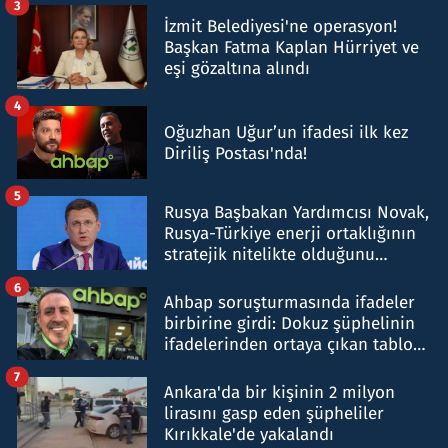
3
İzmit Belediyesi'ne operasyon!
Başkan Fatma Kaplan Hürriyet ve
eşi gözaltına alındı
4
Oğuzhan Uğur’un ifadesi ilk kez
Diriliş Postası'nda!
5
Rusya Başbakan Yardımcısı Novak,
Rusya-Türkiye enerji ortaklığının
stratejik nitelikte olduğunu
belirtti
6
Ahbap soruşturmasında ifadeler
birbirine girdi: Dokuz şüphelinin
ifadelerinden ortaya çıkan tablo
şok etti
7
Ankara'da bir kişinin 2 milyon
lirasını gasp eden şüpheliler
Kırıkkale'de yakalandı