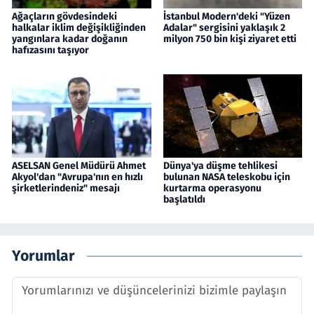
Ağaçların gövdesindeki
İstanbul Modern'deki "Yüzen
halkalar iklim değişikliğinden
Adalar" sergisini yaklaşık 2
yangınlara kadar doğanın
milyon 750 bin kişi ziyaret etti
hafızasını taşıyor
ASELSAN Genel Müdürü Ahmet
Dünya'ya düşme tehlikesi
Akyol'dan "Avrupa'nın en hızlı
bulunan NASA teleskobu için
şirketlerindeniz" mesajı
kurtarma operasyonu
başlatıldı
Yorumlar