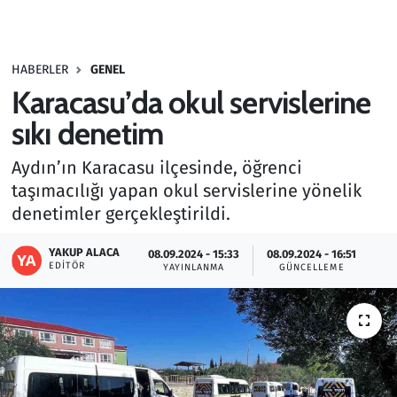
Gündem
HABERLER
GENEL
Haber
Karacasu’da okul servislerine
Kültür Sanat
sıkı denetim
Aydın’ın Karacasu ilçesinde, öğrenci
Kurumsal Haberler
taşımacılığı yapan okul servislerine yönelik
denetimler gerçekleştirildi.
Lezzet Durağı
YAKUP ALACA
08.09.2024 - 15:33
08.09.2024 - 16:51
Memur ve Kamu
EDITÖR
YAYINLANMA
GÜNCELLEME
Otomobil
Oyun
Ramazan